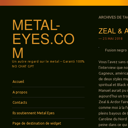
METAL-
ARCHIVES DE TA
ZEAL & A
EYES.CO
25 MAI 2018
M
Fusion negro 
Un autre regard sur le metal – Garanti 100%
Vous l’avez sans
NO CHAT GPT
l’interview que n
Gagneux, américano
de deux styles m
Menu
Aller au contenu principal
Accueil
spiritual et Black
Manuel aurait pu i
A propos
aujourd’hui un tr
Zeal & Ardor fair
Contacts
comme moi à la fo
Ils soutiennent Metal Eyes
pleins bayous de 
Caroline du Nord o
Page de destination de widget
peine dans ce qui 