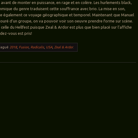
» avant de monter en puissance, en rage et en colère. Les hurlements black,
rythmique du genre traduisent cette souffrance avec brio. La mise en son,
lite également ce voyage géographique et temporel. Maintenant que Manuel
ouré d’un groupe, on va pouvoir voir son oeuvre prendre forme sur scène.
elle du Hellfest puisque Zeal & Ardor est plus que bien placé sur l’affiche
dez-vous est pris!
Tagué
2018
,
Fusion
,
Radicalis
,
USA
,
Zeal & Ardor
.
ticles