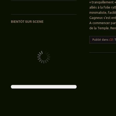
« tranquillement 
alliés à la folie 
minimaliste, faci
Gagneux s’est ent
BIENTÔT SUR SCENE
A commencer par c
de la Temple. Ren
Publié dans
CD
.
Navigation des ar