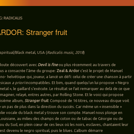
G:
RADICALIS
RDOR: Stranger fruit
spiritual/Black metal, USA (
Radicalis music, 2018
)
 doute découvert avec
Devil is fine
ou plus récemment au travers de
ous a consacrée l’âme du groupe:
Zeal & Ardor
c’est le projet de Manuel
- helvétique qui, joueur, a lancé un défi: celui de créer une chanson à partir
usicaux
a priori
incompatibles. Et bim, quand quelqu’un lui propose « Negro
 metal », le gaillard s’exécute. Le résultat se fait remarquer au delà de ce que
maginer, relayé, entres autres, par Rolling Stone. Et le voici qui propose
oisième album,
Stranger fruit
. Composé de 16 titres, ce nouveau disque voit
e un pas de plus dans la direction du succès. Car même un « insensible »
lie vocale du black metal y trouve son compte. Manuel nous plonge en
Louisiane, au milieu des champs de coton ou de tabac de Géorgie ou de
u du Sud, en plein cœur de ces lieux où les noirs, esclaves, chantaient leur
est devenu le negro spiritual, puis le blues. L’album démarre