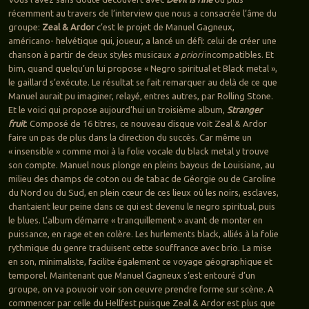
récemment au travers de l’interview que nous a consacrée l’âme du
groupe:
Zeal & Ardor
c’est le projet de Manuel Gagneux,
américano- helvétique qui, joueur, a lancé un défi: celui de créer une
chanson à partir de deux styles musicaux
a priori
incompatibles. Et
bim, quand quelqu’un lui propose « Negro spiritual et Black metal »,
le gaillard s’exécute. Le résultat se fait remarquer au delà de ce que
Manuel aurait pu imaginer, relayé, entres autres, par Rolling Stone.
Et le voici qui propose aujourd’hui un troisième album,
Stranger
fruit
. Composé de 16 titres, ce nouveau disque voit Zeal & Ardor
faire un pas de plus dans la direction du succès. Car même un
« insensible » comme moi à la folie vocale du black metal y trouve
son compte. Manuel nous plonge en pleins bayous de Louisiane, au
milieu des champs de coton ou de tabac de Géorgie ou de Caroline
du Nord ou du Sud, en plein cœur de ces lieux où les noirs, esclaves,
chantaient leur peine dans ce qui est devenu le negro spiritual, puis
le blues. L’album démarre « tranquillement » avant de monter en
puissance, en rage et en colère. Les hurlements black, alliés à la folie
rythmique du genre traduisent cette souffrance avec brio. La mise
en son, minimaliste, facilite également ce voyage géographique et
temporel. Maintenant que Manuel Gagneux s’est entouré d’un
groupe, on va pouvoir voir son oeuvre prendre forme sur scène. A
commencer par celle du Hellfest puisque Zeal & Ardor est plus que