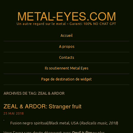
METAL-EYES.COM
Un autre regard sur le metal – Garanti 100% NO CHAT GPT
Menu
Aller au contenu principal
Accueil
A propos
Contacts
Ils soutiennent Metal Eyes
Page de destination de widget
ARCHIVES DE TAG:
ZEAL & ARDOR
ZEAL & ARDOR: Stranger fruit
25 MAI 2018
Fusion negro spiritual/Black metal, USA (
Radicalis music, 2018
)
Vous l’avez sans doute découvert avec
Devil is fine
ou plus