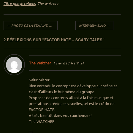
Titre que je retiens
:
The watcher
Navigation des articles
←
PHOTO DE LA SEMAINE: Klaus MEINE (SCORPIONS)
INTERVIEW: SIMO
→
2 RÉFLEXIONS SUR “
FACTOR HATE – SCARY TALES
”
The Watcher
18 avril 2016 à 11:24
Salut Mister
Bien entendu le concept est développé sur scène et
c’est d’ailleurs le but même du groupe.
Proposer des concerts alliant à la fois musique et
prestations scéniques visuelles, tel est le crédo de
FACTOR HATE.
A très bientôt dans vos cauchemars !
The WATCHER