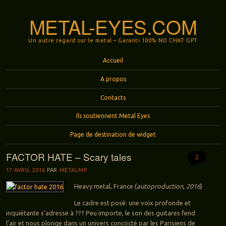
METAL-EYES.COM
Un autre regard sur le metal – Garanti 100% NO CHAT GPT
Menu
Aller au contenu principal
Accueil
A propos
Contacts
Ils soutiennent Metal Eyes
Page de destination de widget
FACTOR HATE – Scary tales
2
17 AVRIL 2016
PAR
METALMP
Heavy metal, France (
autoproduction, 2016
)
Le cadre est posé: une voix profonde et
inquiétante s’adresse à ??? Peu importe, le son des guitares fend
l’air et nous plonge dans un univers concocté par les Parisiens de