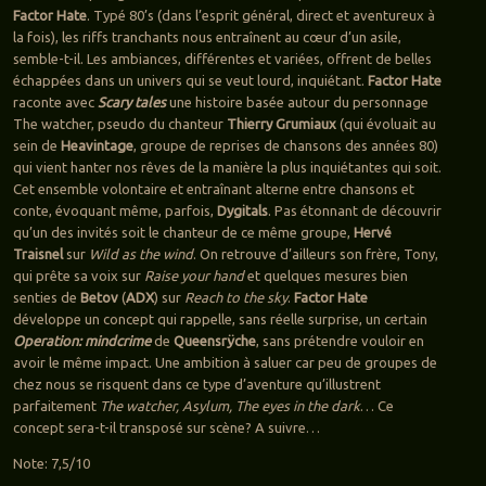
Factor Hate
. Typé 80’s
(dans l’esprit général, direct et aventureux à
la fois), les riffs tranchants nous entraînent au cœur d’un asile,
semble-t-il. Les ambiances, différentes et variées, offrent de belles
échappées dans un univers qui se veut lourd, inquiétant.
Factor Hate
raconte avec
Scary tales
une histoire basée autour du personnage
The watcher, pseudo du chanteur
Thierry Grumiaux
(qui évoluait au
sein de
Heavintage
, groupe de reprises de chansons des années 80)
qui vient hanter nos rêves de la manière la plus inquiétantes qui soit.
Cet ensemble volontaire et entraînant alterne entre chansons et
conte, évoquant même, parfois,
Dygitals
. Pas étonnant de découvrir
qu’un des invités soit le chanteur de ce même groupe,
Hervé
Traisnel
sur
Wild as the wind
. On retrouve d’ailleurs son frère, Tony,
qui prête sa voix sur
Raise your hand
et quelques mesures bien
senties de
Betov
(
ADX
) sur
Reach to the sky
.
Factor Hate
développe un concept qui rappelle, sans réelle surprise, un certain
Operation: mindcrime
de
Queensrÿche
, sans prétendre vouloir en
avoir le même impact. Une ambition à saluer car peu de groupes de
chez nous se risquent dans ce type d’aventure qu’illustrent
parfaitement
The watcher, Asylum, The eyes in the dark
… Ce
concept sera-t-il transposé sur scène? A suivre…
Note: 7,5/10