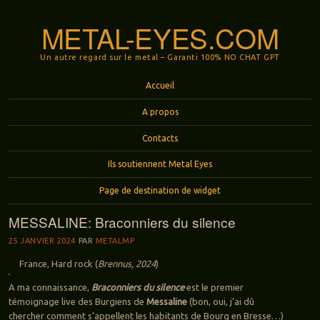
METAL-EYES.COM
Un autre regard sur le metal – Garanti 100% NO CHAT GPT
Menu
Aller au contenu principal
Accueil
A propos
Contacts
Ils soutiennent Metal Eyes
Page de destination de widget
MESSALINE: Braconniers du silence
25 JANVIER 2024
PAR
METALMP
France, Hard rock (
Brennus, 2024
)
A ma connaissance,
Braconniers du silence
est le premier
témoignage live des Burgiens de
Messaline
(bon, oui, j’ai dû
chercher comment s’appellent les habitants de Bourg en Bresse…)