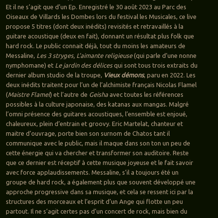
Et il ne s’agit que d’un Ep. Enregistré le 30 août 2023 au Parc des
Oiseaux de Villards les Dombes lors du festival les Musicales, ce live
propose 5 titres (dont deux inédits) revisités et retravaillés à la
guitare acoustique (deux en fait), donnant un résultat plus folk que
hard rock. Le public connait déjà, tout du moins les amateurs de
Messaline,
Les 3 stryges, L’aimante religieuse
(qui parle d’une nonne
nymphomane) et
Le jardin des délices
qui sont tous trois extraits du
dernier album studio de la troupe,
Vieux démons
, paru en 2022. Les
deux inédits traitent pour l’un de l’alchimiste français Nicolas Flamel
(
Maistre Flamel
) et l’autre de
Geisha
avec toutes les références
possibles à la culture japonaise, des katanas aux mangas. Malgré
l’omni présence des guitares acoustiques, l’ensemble est enjoué,
chaleureux, plein d’entrain et groovy. Eric Martelat, chanteur et
maitre d’ouvrage, porte bien son surnom de Chatos tant il
communique avec le public, mais il maque dans son ton un peu de
cette énergie qui va chercher et transformer son auditoire. Reste
que ce dernier est réceptif à cette musique joyeuse et le fait savoir
avec force applaudissements. Messaline, s’il a toujours été un
groupe de hard rock, a également plus que souvent développé une
approche progressive dans sa musique, et cela se ressent ici par la
structures des morceaux et l’esprit d’un Ange qui flotte un peu
partout. Il ne s’agit certes pas d’un concert de rock, mais bien du