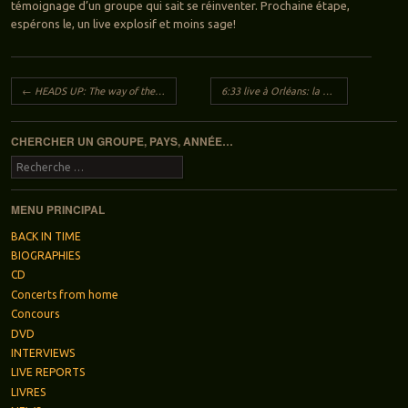
témoignage d’un groupe qui sait se réinventer. Prochaine étape,
espérons le, un live explosif et moins sage!
Navigation des articles
←
HEADS UP: The way of the cure
6:33 live à Orléans: la galerie
→
CHERCHER UN GROUPE, PAYS, ANNÉE…
Recherche
MENU PRINCIPAL
BACK IN TIME
BIOGRAPHIES
CD
Concerts from home
Concours
DVD
INTERVIEWS
LIVE REPORTS
LIVRES