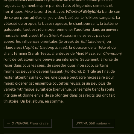
rageur. Largement inspiré par des faits et légendes criminels et
horrifiques, Mike Lepond écrit avec
Whore of Babylon
la bande son
de ce qui pourrait être un jeu video basé sur le folklore sanglant. La
vélocité du propos, la basse rageuse, le chant puissant, la batterie
galopante, tout est réuni pour emmener l’auditeur dans un univers
musicalement visuel. Mais Silent Assassins ne se veut pas que
speed: les influences orientales (le break de
Tell tale heart
) ou
irlandaises (
Night of the long knives
), la douceur de la flûte et du
chant féminin (Sarah Teets, chanteuse de Mind Maze, sur
Champion
)
font de cet album
une oeuvre qui interpelle. Seulement, à force de
fuser dans tous les sens, de speeder quasi non stop, certains
moments peuvent devenir lassant (
Ironborn
). Difficile au final de
rester attentif sur la durée, une pause peut être nécessaire pour
mieux digérer cet ensemble toutefois réussi. Si un peu plus de
variété rythmique aurait été bienvenue, l’ensemble tient la route,
intrigue et donne envie de se plonger dans ces récits qui ont fait
l’histoire. Un bel album, en somme.
Navigation des articles
←
OVTENOIR: Fields of fire
JIRFIYA: Still waiting
→