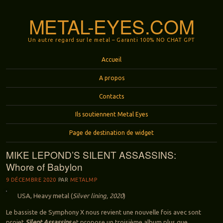
METAL-EYES.COM
Un autre regard sur le metal – Garanti 100% NO CHAT GPT
Menu
Aller au contenu principal
Accueil
A propos
Contacts
Ils soutiennent Metal Eyes
Page de destination de widget
MIKE LEPOND’S SILENT ASSASSINS:
Whore of Babylon
9 DÉCEMBRE 2020
PAR
METALMP
USA, Heavy metal (
Silver lining, 2020
)
Le bassiste de Symphony X nous revient une nouvelle fois avec sont
projet
Silent Assassins
et propose un troisième album plus que