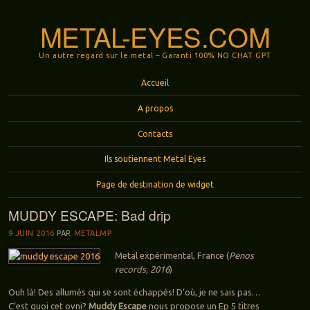
METAL-EYES.COM
Un autre regard sur le metal – Garanti 100% NO CHAT GPT
Menu
Aller au contenu principal
Accueil
A propos
Contacts
Ils soutiennent Metal Eyes
Page de destination de widget
MUDDY ESCAPE: Bad drip
9 JUIN 2016
PAR
METALMP
Metal expérimental, France (
Penos
records, 2016
)
Ouh là! Des allumés qui se sont échappés! D’où, je ne sais pas…
C’est quoi cet ovni?
Muddy Escape
nous propose un Ep 5 titres