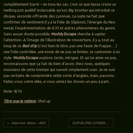
complètement barré – en tous les cas, c’est ce que laisse croire ce
melting pot auditif inclassable qu’est
Big brother
qui introduit ce
disque, seconde offrande des Lyonnais. La suite ne fait que
confirmer de sentiment.
Il y a la folie de Slipknot, l’énergie du Neo
metal, l’expérimentation de 6:33 et autres phénomènes du genre.
Sans aucun doute possible,
Muddy Escape
cherche à capter
l’attention. A l’image de l’illustration de couverture, il y a, tout au
long de ce
Bad drip
(c’est bien le titre, pas une faute de frappe… )
une folie contrôlée, une envie de ne pas se limiter, se cantonner à un
style.
Muddy Escape
explore, teste, intrigue. Et qu’on aime ou pas,
reconnaissons que ça fait du bien d’avoir, chez nous, quelques
musiciens de cette trempe qui savent simplement oser. Je ne suis
pas certains de comprendre cette sorte d’anglais, mais, passons.
Faites vous votre idée, si vous aimez les choses un peu à part…
Note: 8/10
Titre que je retiens
: Shut up
Navigation des articles
←
Interview: Betov – ADX
OUR BLOND COVERS: The lost side of the world