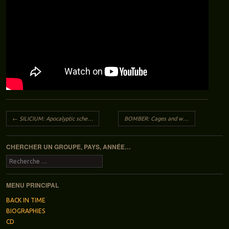
Navigation des articles
←
SILICIUM: Apocalyptic scheme
BOMBER: Cages and windows
→
CHERCHER UN GROUPE, PAYS, ANNÉE…
Recherche
MENU PRINCIPAL
BACK IN TIME
BIOGRAPHIES
CD