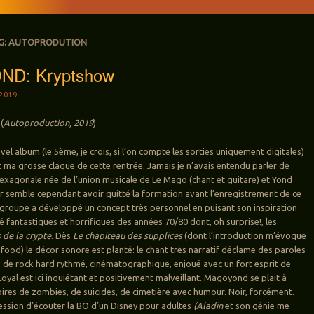
G:
AUTOPRODUTION
D: Kryptshow
2019
(
Autoproduction, 2019
)
vel album (le 5ème, je crois, si l’on compte les sorties uniquement digitales)
 ma grosse claque de cette rentrée. Jamais je n’avais entendu parler de
exagonale née de l’union musicale de Le Mago (chant et guitare) et Yond
er semble cependant avoir quitté la formation avant l’enregistrement de ce
groupe a développé un concept très personnel en puisant son inspiration
lé fantastiques et horrifiques des années 70/80 dont, oh surprise!, les
 de la crypte
. Dès
Le chapiteau des supplices
(dont l’introduction m’évoque
od) le décor sonore est planté: le chant très narratif déclame des paroles
d de rock hard rythmé, cinématographique, enjoué avec un fort esprit de
oyal est ici inquiétant et positivement malveillant. Magoyond se plait à
oires de zombies, de suicides, de cimetière avec humour. Noir, forcément.
pression d’écouter la BO d’un Disney pour adultes
(Aladin
et son génie me