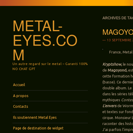
METAL-
ARCHIVES DE TA
MAGOYON
EYES.CO
13 SEPTEMBRE 
M
France, Metal 
Un autre regard sur le metal – Garanti 100%
Kryptshow,
le nou
NO CHAT GPT
de
Magoyond,
est
cette formation h
(basse). Ce derni
Menu
Aller au contenu principal
Accueil
double album. Le 
dans les séries té
A propos
mythiques
Contes
L’envers
de Wormfo
Contacts
et textes sur fon
Ils soutiennent Metal Eyes
cirque. Monsieur L
raconter des hist
Page de destination de widget
J’ai parfois l’im