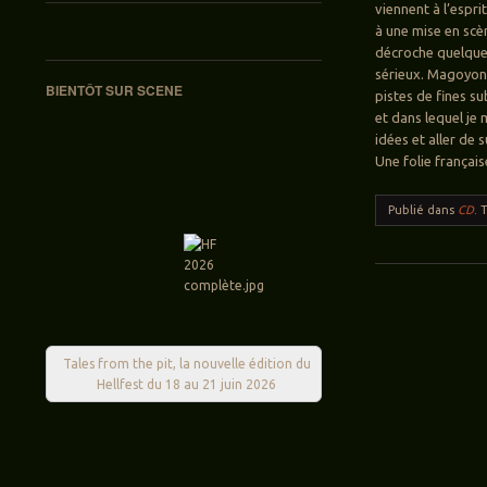
viennent à l’espri
à une mise en scè
décroche quelques 
sérieux. Magoyond
BIENTÔT SUR SCENE
pistes de fines su
et dans lequel je 
idées et aller de
Une folie français
Publié dans
CD
.
Navigation des ar
Tales from the pit, la nouvelle édition du
Hellfest du 18 au 21 juin 2026