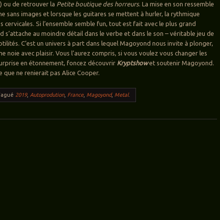
t) ou de retrouver la
Petite boutique des horreurs
. La mise en son ressemble
ne sans images et lorsque les guitares se mettent à hurler, la rythmique
cervicales. Si l’ensemble semble fun, tout est fait avec le plus grand
 s’attache au moindre détail dans le verbe et dans le son – véritable jeu de
btilités. C’est un univers à part dans lequel Magoyond nous invite à plonger,
me noie avec plaisir. Vous l’aurez compris, si vous voulez vous changer les
 surprise en étonnement, foncez découvrir
Kryptshow
et soutenir Magoyond.
e que ne renierait pas Alice Cooper.
Tagué
2019
,
Autoprodution
,
France
,
Magoyond
,
Metal
.
ticles