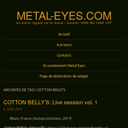
METAL-EYES.COM
Un autre regard sur le metal – Garanti 100% NO CHAT GPT
Menu
Aller au contenu principal
Accueil
A propos
Contacts
Ils soutiennent Metal Eyes
Page de destination de widget
ARCHIVES DE TAG:
COTTON BELLY’S
COTTON BELLY’S: Live session vol. 1
4 JUIN 2017
Blues, France (
Autoproduction, 2017
)
Cotton Belly’s c’est qui?
Le blues à l’état pur, version frenchy, ça