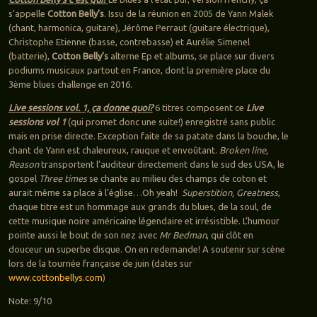
s’appelle
Cotton Belly’s
. Issu de la réunion en 2005 de Yann Malek
(chant, harmonica, guitare), Jérôme Perraut (guitare électrique),
Christophe Etienne (basse, contrebasse) et Aurélie Simenel
(batterie),
Cotton Belly’s
alterne Ep et albums, se place sur divers
podiums musicaux partout en France, dont la première place du
3ème blues challenge en 2016.
Live sessions vol. 1, ça donne quoi?
6 titres composent ce
Live
sessions vol 1
(qui promet donc une suite!) enregistré sans public
mais en prise directe. Exception faite de sa patate dans la bouche, le
chant de Yann est chaleureux, rauque et envoûtant.
Broken line,
Reason
transportent l’auditeur directement dans le sud des USA, le
gospel
Three times
se chante au milieu des champs de coton et
aurait même sa place à l’église…Oh yeah!
Superstition, Greatness
,
chaque titre est un hommage aux grands du blues, de la soul, de
cette musique noire américaine légendaire et irrésistible. L’humour
pointe aussi le bout de son nez avec
Mr Bedman
, qui clôt en
douceur un superbe disque. On en redemande! A soutenir sur scène
lors de la tournée française de juin (dates sur
www.cottonbellys.com
)
Note: 9/10