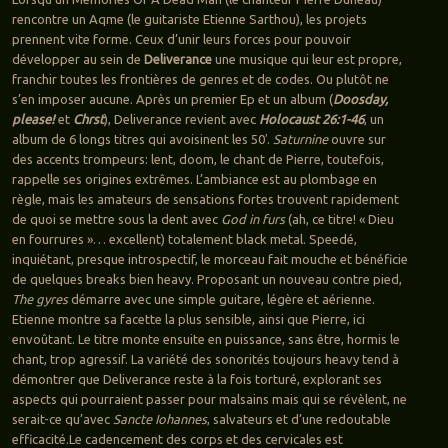
rencontre un Aqme (le guitariste Etienne Sarthou), les projets
prennent vite forme. Ceux d’unir leurs forces pour pouvoir
développer au sein de
Deliverance
une musique qui leur est propre,
franchir toutes les frontières de genres et de codes. Ou plutôt ne
s’en imposer aucune. Après un premier Ep et un album (
Doosday,
please!
et
Chrst
), Deliverance revient avec
Holocaust 26:1-46
, un
album de 6 longs titres qui avoisinent les 50′.
Saturnine
ouvre sur
des accents trompeurs: lent, doom, le chant de Pierre, toutefois,
rappelle ses origines extrêmes. L’ambiance est au plombage en
règle, mais les amateurs de sensations fortes trouvent rapidement
de quoi se mettre sous la dent avec
God in furs
(ah, ce titre! « Dieu
en fourrures »… excellent) totalement black metal. Speedé,
inquiétant, presque introspectif, le morceau fait mouche et bénéficie
de quelques breaks bien heavy. Proposant un nouveau contre pied,
The gyres
démarre avec une simple guitare, légère et aérienne.
Etienne montre sa facette la plus sensible, ainsi que Pierre, ici
envoûtant. Le titre monte ensuite en puissance, sans être, hormis le
chant, trop agressif. La variété des sonorités toujours heavy tend à
démontrer que Deliverance reste à la fois torturé, explorant ses
aspects qui pourraient passer pour malsains mais qui se révèlent, ne
serait-ce qu’avec
Sancte Iohannes
, salvateurs et d’une redoutable
efficacité.Le cadencement des corps et des cervicales est