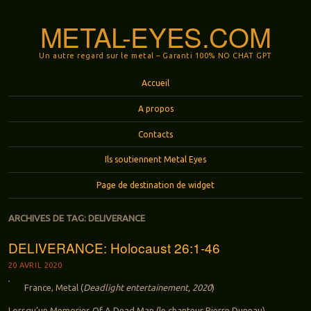
METAL-EYES.COM
Un autre regard sur le metal – Garanti 100% NO CHAT GPT
Menu
Aller au contenu principal
Accueil
A propos
Contacts
Ils soutiennent Metal Eyes
Page de destination de widget
ARCHIVES DE TAG:
DELIVERANCE
DELIVERANCE: Holocaust 26:1-46
20 AVRIL 2020
France, Metal (
Deadlight entertainement, 2020
)
Lorsqu’un Memories Of A Dead Man (le chanteur Pierre Duneau)