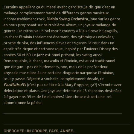
Certains appellent ça du metal avant-gardiste, je dis que c’est un
mélange complètement barré de différents genres musicaux.
Incontestablement rock,
Diablo Swing Orchestra
, joue sur les genre
en nous proposant sur ce troisième album, un joyeux mélange de
genres. On retrouve un bel esprit country « à la » Steve’n’Seagulls,
un chant féminin totalement énervant, des rythmiques enlevées,
proche du ska, des influences slaves et tziganes, le tout dans un
esprit très cirque et cartoonesque, inspiré par l’univers Disney des
années 50 et 60. Le jazz est omni présent, les swing aussi.
Remarquable, le chant, masculin et féminin, est aussi traditionnel
que dingue – pas de hurlements, non, mais de la profondeur
abyssale masculine à une certaine dinguerie narquoise féminine,
tout y passe. Déjanté à souhaits, complètement décalé, ce
Pacifisticuffs
(c’est pas un titre à la Mary Poppins, ça?) s’écoute avec
délectation et plaisir. Une joyeuse détente de 13 chansons destinées
à égayer nos fêtes de fin d’années? Une chose est certaine: cet
album donne la pêche!
Navigation des articles
CHERCHER UN GROUPE, PAYS, ANNÉE…