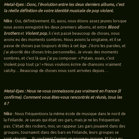
Metal-Eyes : Donc, l’évolution entre les deux derniers albums, c’est
la réelle définition de votre identité musicale de pop violent.
Niko
: Oui, définitivement. Et, aussi, nous étions assez jeunes lorsque
nous avons enregistré les deux premiers albums, et entre
Blood
brothers
et
Violent pop
, il s’est passé beaucoup de choses, nous
avons eu des moments sombres. Nous avions la vingtaine, et il se
passe de choses pas toujours drôles à cet âge. J’écris les paroles, et
j’ai abordé des choses très personnelles. Je vivais des moments
sombres, et c’est là que j’ai pu composer. « Putain, ouais, c’est
Violent pop tout ça ! » Nous voulions écrire de chansons vraiment
catchy… Beaucoup de choses nous sont arrivées depuis…
Metal-Eyes : Nous ne vous connaissons pas vraiment en France (il
confirme). Comment vous êtes-vous rencontrés et réunis, tous les
6 ?
Niko
: Nous fréquentions la même école de musique dans le nord de
la Finlande. Je savais qui était ces gars, mais je ne les fréquentais
pas. C’était des rockers, moi, un rappeur. Les gars jouaient dans des
groupes, tournaient dans des bars en Finlande, leurs groupes se
sont séparés… Ils voulaient former un nouveau groupe. Et il y a eu