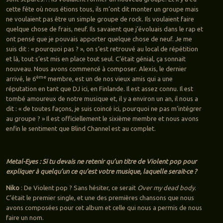
cette fête où nous étions tous, ils m’ont dit monter un groupe mais
ne voulaient pas être un simple groupe de rock. Ils voulaient faire
quelque chose de frais, neuf. Ils savaient que j’évoluais dans le rap et
ont pensé que je pouvais apporter quelque chose de neuf. Je me
suis dit : « pourquoi pas ? », on s’est retrouvé au local de répétition
et là, tout s’est mis en place tout seul. C’était génial, ça sonnait
nouveau. Nous avons commencé à composer. Alexis, le dernier
ème
arrivé, le 6
membre, est un de nos vieux amis qui a une
réputation en tant que DJ ici, en Finlande. Il est assez connu. Il est
tombé amoureux de notre musique et, il y a environ un an, il nous a
dit : « de toutes façons, je suis coincé ici, pourquoi ne pas m’intégrer
au groupe ? » Il est officiellement le sixième membre et nous avons
enfin le sentiment que Blind Channel est au complet.
Metal-Eyes : Si tu devais ne retenir qu’un titre de Violent pop pour
expliquer à quelqu’un ce qu’est votre musique, laquelle serait-ce ?
Niko
: De Violent pop ? Sans hésiter, ce serait
Over my dead body
.
C’était le premier single, et une des premières chansons que nous
avons composées pour cet album et celle qui nous a permis de nous
faire un nom.