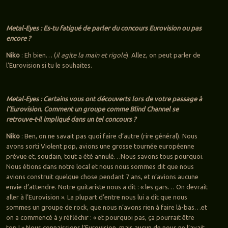
Metal-Eyes : Es-tu fatigué de parler du concours Eurovision ou pas
encore ?
Niko
: Eh bien… (
il agite la main et rigole
). Allez, on peut parler de
l’Eurovision si tu le souhaites.
Metal-Eyes : Certains vous ont découverts lors de votre passage à
l’Eurovision. Comment un groupe comme Blind Channel se
retrouve-t-il impliqué dans un tel concours ?
Niko
: Ben, on ne savait pas quoi faire d’autre (rire général). Nous
avons sorti Violent pop, avions une grosse tournée européenne
prévue et, soudain, tout a été annulé…Nous savons tous pourquoi.
Nous étions dans notre local et nous nous sommes dit que nous
avions construit quelque chose pendant 7 ans, et n’avions aucune
envie d’attendre. Notre guitariste nous a dit : « les gars… On devrait
aller à l’Eurovision ». La plupart d’entre nous lui a dit que nous
sommes un groupe de rock, que nous n’avons rien à faire là-bas…et
on a commencé à y réfléchir : « et pourquoi pas, ça pourrait être
top ! » Nous connaissions l’Eurovision, mais aucun de nous ne l’avait