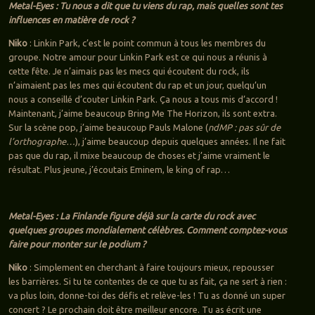
Metal-Eyes : Tu nous a dit que tu viens du rap, mais quelles sont tes
influences en matière de rock ?
Niko
: Linkin Park, c’est le point commun à tous les membres du
groupe. Notre amour pour Linkin Park est ce qui nous a réunis à
cette fête. Je n’aimais pas les mecs qui écoutent du rock, ils
n’aimaient pas les mes qui écoutent du rap et un jour, quelqu’un
nous a conseillé d’couter Linkin Park. Ça nous a tous mis d’accord !
Maintenant, j’aime beaucoup Bring Me The Horizon, ils sont extra.
Sur la scène pop, j’aime beaucoup Pauls Malone (
ndMP : pas sûr de
l’orthographe…
), j’aime beaucoup depuis quelques années. Il ne fait
pas que du rap, il mixe beaucoup de choses et j’aime vraiment le
résultat. Plus jeune, j’écoutais Eminem, le king of rap…
Metal-Eyes : La Finlande figure déjà sur la carte du rock avec
quelques groupes mondialement célèbres. Comment comptez-vous
faire pour monter sur le podium ?
Niko
: Simplement en cherchant à faire toujours mieux, repousser
les barrières. Si tu te contentes de ce que tu as fait, ça ne sert à rien :
va plus loin, donne-toi des défis et relève-les ! Tu as donné un super
concert ? Le prochain doit être meilleur encore. Tu as écrit une