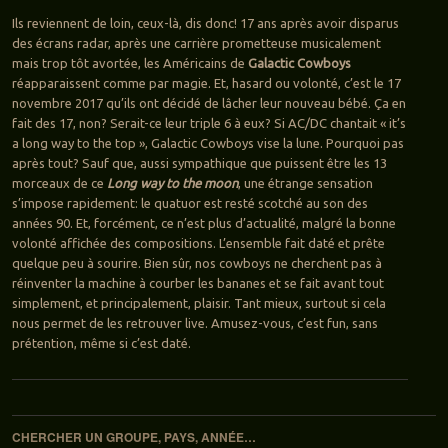
Ils reviennent de loin, ceux-là, dis donc! 17 ans après avoir disparus
des écrans radar, après une carrière prometteuse musicalement
mais trop tôt avortée, les Américains de
Galactic Cowboys
réapparaissent comme par magie. Et, hasard ou volonté, c’est le 17
novembre 2017 qu’ils ont décidé de lâcher leur nouveau bébé. Ça en
fait des 17, non? Serait-ce leur triple 6 à eux? Si AC/DC chantait « it’s
a long way to the top », Galactic Cowboys vise la lune. Pourquoi pas
après tout? Sauf que, aussi sympathique que puissent être les 13
morceaux de ce
Long way to the moon
, une étrange sensation
s’impose rapidement: le quatuor est resté scotché au son des
années 90. Et, forcément, ce n’est plus d’actualité, malgré la bonne
volonté affichée des compositions. L’ensemble fait daté et prête
quelque peu à sourire. Bien sûr, nos cowboys ne cherchent pas à
réinventer la machine à courber les bananes et se fait avant tout
simplement, et principalement, plaisir. Tant mieux, surtout si cela
nous permet de les retrouver live. Amusez-vous, c’est fun, sans
prétention, même si c’est daté.
Navigation des articles
CHERCHER UN GROUPE, PAYS, ANNÉE…