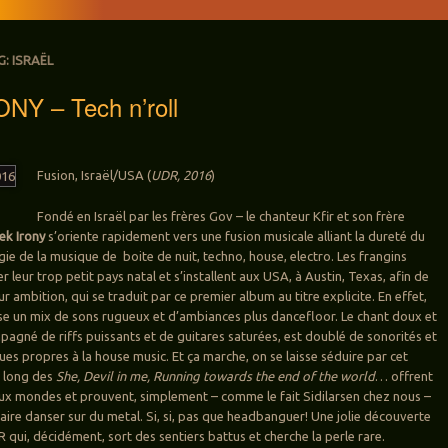
G:
ISRAËL
NY – Tech n’roll
Fusion, Israël/USA (
UDR, 2016
)
Fondé en Israël par les frères Gov – le chanteur Kfir et son frère
ek Irony
s’oriente rapidement vers une fusion musicale alliant la dureté du
gie de la musique de boite de nuit, techno, house, electro. Les frangins
r leur trop petit pays natal et s’installent aux USA, à Austin, Texas, afin de
r ambition, qui se traduit par ce premier album au titre explicite. En effet,
e un mix de sons rugueux et d’ambiances plus dancefloor. Le chant doux et
pagné de riffs puissants et de guitares saturées, est doublé de sonorités et
es propres à la house music. Et ça marche, on se laisse séduire par cet
u long des
She, Devil in me, Running towards the end of the world
… offrent
eux mondes et prouvent, simplement – comme le fait Sidilarsen chez nous –
faire danser sur du metal. Si, si, pas que headbanguer! Une jolie découverte
qui, décidément, sort des sentiers battus et cherche la perle rare.