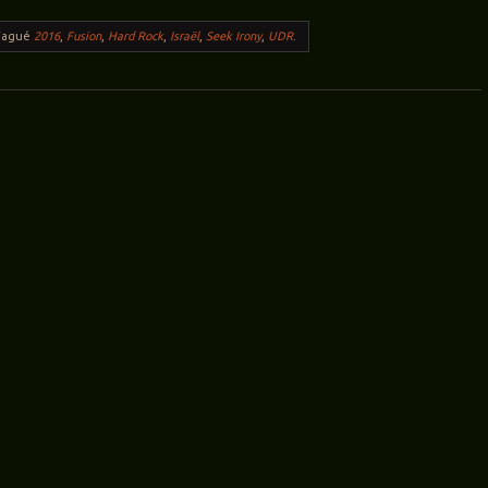
Tagué
2016
,
Fusion
,
Hard Rock
,
Israël
,
Seek Irony
,
UDR
.
ticles