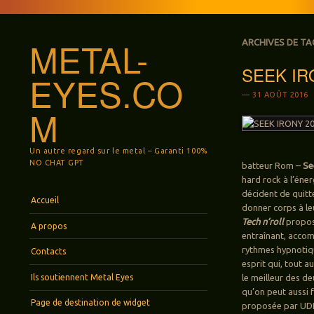
METAL-
ARCHIVES DE TA
SEEK IRO
EYES.CO
31 AOÛT 2016
M
Un autre regard sur le metal – Garanti 100%
NO CHAT GPT
batteur Rom –
Se
hard rock à l’éner
décident de quitte
Menu
Aller au contenu principal
Accueil
donner corps à leu
Tech n’roll
propos
A propos
entraînant, accom
rythmes hypnotiqu
Contacts
esprit qui, tout a
Ils soutiennent Metal Eyes
le meilleur des d
qu’on peut aussi 
Page de destination de widget
proposée par UDR 