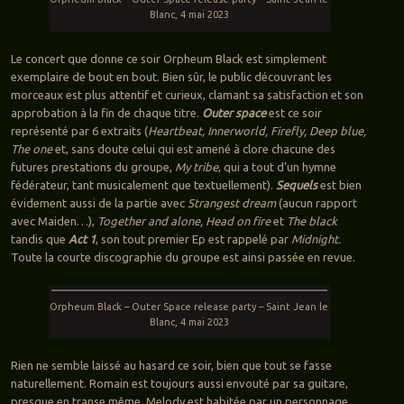
Blanc, 4 mai 2023
Le concert que donne ce soir Orpheum Black est simplement
exemplaire de bout en bout. Bien sûr, le public découvrant les
morceaux est plus attentif et curieux, clamant sa satisfaction et son
approbation à la fin de chaque titre.
Outer space
est ce soir
représenté par 6 extraits (
Heartbeat, Innerworld, Firefly, Deep blue,
The one
et, sans doute celui qui est amené à clore chacune des
futures prestations du groupe,
My tribe
, qui a tout d’un hymne
fédérateur, tant musicalement que textuellement).
Sequels
est bien
évidement aussi de la partie avec
Strangest dream
(aucun rapport
avec Maiden…),
Together and alone, Head on fire
et
The black
tandis que
Act 1
, son tout premier Ep est rappelé par
Midnight.
Toute la courte discographie du groupe est ainsi passée en revue.
Orpheum Black – Outer Space release party – Saint Jean le
Blanc, 4 mai 2023
Rien ne semble laissé au hasard ce soir, bien que tout se fasse
naturellement. Romain est toujours aussi envouté par sa guitare,
presque en transe même, Melody est habitée par un personnage