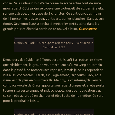
chose. Si la salle est loin d’être pleine, la scène attire tout de suite
mon regard. Côté jardin se trouve une violoncelliste et, derrière elle,
sur une estrade, un groupe de 5 choristes. Ce sont donc pas moins
de 11 personnes qui, ce soir, vont partager les planches. Sans aucun
doute,
Orpheum Black
a souhaité mettre les petits plats dans les
grands pour célébrer la sortie de ce nouvel album,
Outer space
.
Orpheum Black – Outer Space release party – Saint Jean le
Blanc, 4 mai 2023
Deux jours de résidence à Tours auront-ils suffit à répéter ce show
que, visiblement, le groupe veut marquant? J’ai vu Greg et Romain
dans le passé à de nombreuses reprises, jamais je ne les cependant
vus aussi concentrés. J’ai déjà vu, également, Orpheum Black, et le
visuel est de plus en plus travaillé. Melody, la chanteuse/claviériste
complice vocale de Greg, apporte son regard unique et, si elle porte
toujours sa veste unique et indescriptible, c’est par obligation car,
ce soir, elle aurait dû en changer et être toute de noir vêtue. Ce sera
pour la prochaine fois…
Orpheum Black – Outer Space release party – Saint Jean le