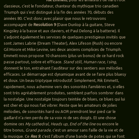
classieux, c’est le fondateur, chanteur du mythique trio canadien
Triumph qui s’est distingué à la fin des années 70, débuts des
années 80. C’est donc avec plaisir que nous le retrouvons
accompagné de
Resolution 9
(Dave Dunlop à la guitare, Steve
Kingsley à la basse et aux claviers, et Paul Delong à la batterie). Il
s’adjoint également les services de quelques prestigieux invités que
sont James Labrie (Dream Theater), Alex Lifeson (Rush) ou encore
Gil Moore et Mike Levine, ses deux anciens complices de Triumph.
Emmett nous propose 10 chansons (plus un bonus) de ce hard rock
passe partout, sobre et efficace.
Stand still, Human race, I sing
,
donnent le ton, entraînant l’auditeur sur des sentiers aux mélodies
efficaces. Le démarrage est dynamique avant de se faire plus bluesy
et doux. Un beau triptyque introductif. Simplement, Rik Emmett,
rapidement, nous achemine vers des sonorités familières et, si elles
sont très agréablement produites, semblent parfois sombrer dans
la nostalgie. Une nostalgie toujours teintée de blues, ce blues qui lui
est cher et qui nous fait vibrer. Reste que les amateurs de jolies
mélodies, de sonorités hard ou AOR prendront leur pied car le
gaillard n’a rien perdu de sa voix ni de ses doigts. Et une chose
domine ces
My cathedral, Heads up, End of the line
ou encore le
titre bonus,
Grand parade
, c’est un amour sans faille de la vie et de
la musique. Ce
Res 9
, c’est l’album d’une bande de potes qui se font