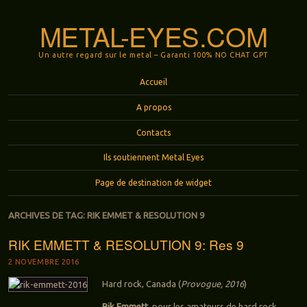
METAL-EYES.COM
Un autre regard sur le metal – Garanti 100% NO CHAT GPT
Menu
Aller au contenu principal
Accueil
A propos
Contacts
Ils soutiennent Metal Eyes
Page de destination de widget
ARCHIVES DE TAG:
RIK EMMET & RESOLUTION 9
RIK EMMETT & RESOLUTION 9: Res 9
2 NOVEMBRE 2016
Hard rock, Canada (
Provogue, 2016
)
Rik Emmett
, pour les amateurs de hard rock