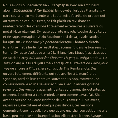
Nous avions pu découvrir fin 2021
Synapse
avec son ambitieux
album
Singularities
.
Alter Echoes
, le nouvel effort des Franciliens –
paru courant juin – présente une toute autre facette du groupe qui,
au travers de cet Ep 6 titres, se fait plaisir en revisitant et
réinterprétant des chansons totalement extérieures à l’univers du
metal. Naturellement, Synapse approte une jolie touche de guitares
et de rage. Immaginez Alain Souchon sorti de sa joviale candeur
lorsque sur
Et si en plus y’a personne
lorsque Thomas Valentin
(chant) se met à hurler. Le résultat est étonnant, dans le bon sens du
terme. Synapse s’attaque ainsi à La Bikina (Luis Miguel), au classique
de Mariah Carey
All I want for Christmas is you
, au méga hit de A-Ha
Take on me
, à la BO du jeu
Final Fantasy VIII
au travers de
Force your
way
ou encore à
I’ll be there for you
de The Rembrandts. Des
univers totalement différents qui, retravaillés à la manière de
Synapse, sorti de leur contexte souvent plus pop, trouvent une
couleur nouvelle et une saveur acidulée avec un arrière gout de
reviens-y. Des versions aussi intrigantes et joliment déroutantes qui
prennent l’auditeur à contre-pied, un peu comme l’avait fait Shel
avec sa version de
Enter sandman
de vous savez qui. Malaxées,
repensées, électrifiées et quelque peu durcies, ces versions
démontrent une nouvelle fois que quand une chanson est bonne à la
base, peu importe son interprétation, elle restera bonne. Synapse