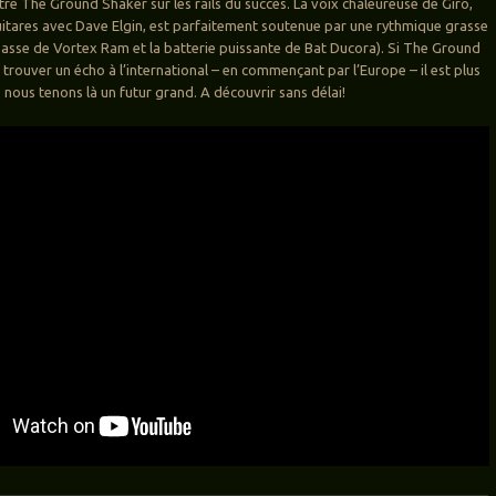
tre The Ground Shaker sur les rails du succès. La voix chaleureuse de Giro,
uitares avec Dave Elgin, est parfaitement soutenue par une rythmique grasse
basse de Vortex Ram et la batterie puissante de Bat Ducora). Si The Ground
trouver un écho à l’international – en commençant par l’Europe – il est plus
nous tenons là un futur grand. A découvrir sans délai!