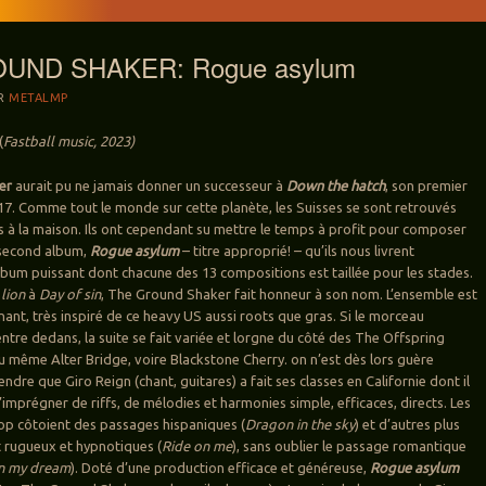
UND SHAKER: Rogue asylum
R
METALMP
(
Fastball music, 2023)
er
aurait pu ne jamais donner un successeur à
Down the hatch
, son premier
7. Comme tout le monde sur cette planète, les Suisses se sont retrouvés
és à la maison. Ils ont cependant su mettre le temps à profit pour composer
 second album,
Rogue asylum
– titre approprié! – qu’ils nous livrent
album puissant dont chacune des 13 compositions est taillée pour les stades.
 lion
à
Day of sin
, The Ground Shaker fait honneur à son nom. L’ensemble est
nant, très inspiré de ce heavy US aussi roots que gras. Si le morceau
ntre dedans, la suite se fait variée et lorgne du côté des The Offspring
 même Alter Bridge, voire Blackstone Cherry. on n’est dès lors guère
dre que Giro Reign (chant, guitares) a fait ses classes en Californie dont il
’imprégner de riffs, de mélodies et harmonies simple, efficaces, directs. Les
op côtoient des passages hispaniques (
Dragon in the sky
) et d’autres plus
 rugueux et hypnotiques (
Ride on me
), sans oublier le passage romantique
n my dream
). Doté d’une production efficace et généreuse,
Rogue asylum