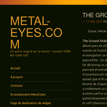
THE GRO
METAL-
17 MAI 2023
PA
EYES.CO
Suisse, Metal 
M
The Ground Shak
album paru en 201
coincés et frustr
Un autre regard sur le metal – Garanti 100%
et enregistrer ce
NO CHAT GPT
aujourd’hui . Un 
De
88 strong as a
Menu
Aller au contenu principal
Accueil
puissant et entrai
d’ouverture est re
A propos
autant que A7X ou
étonné de d’appren
Contacts
a visiblement su s
accents parfois p
Ils soutiennent Metal Eyes
guitaristiquement
et soft (
Demons i
Page de destination de widget