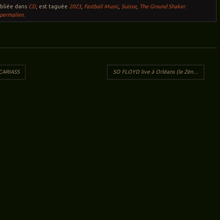
ubliée dans
CD
, est taguée
2023
,
Fastball Music
,
Suisse
,
The Ground Shaker
.
permalien
.
ticles
RCARIASS
SO FLOYD live à Orléans (le Zénith, 14 mai 2023)