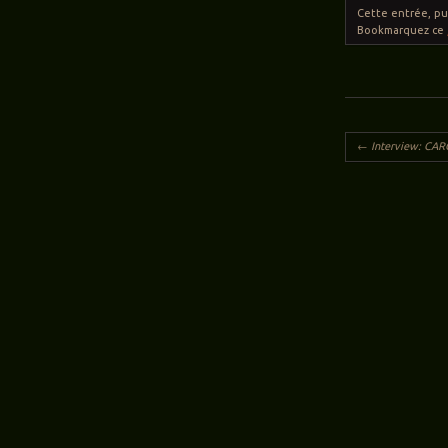
Cette entrée, p
Bookmarquez ce
Navigation des ar
←
Interview: CA