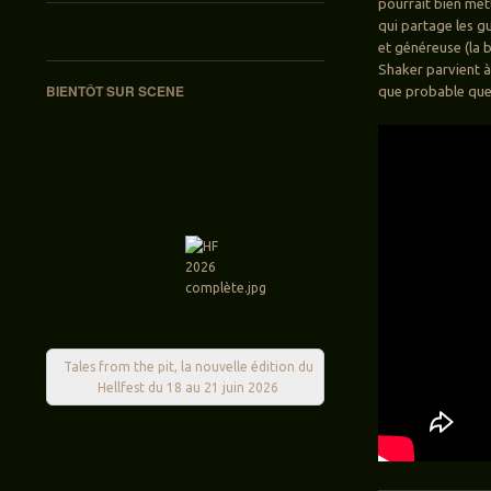
pourrait bien met
qui partage les g
et généreuse (la 
Shaker parvient à 
BIENTÔT SUR SCENE
que probable que 
Tales from the pit, la nouvelle édition du
Hellfest du 18 au 21 juin 2026