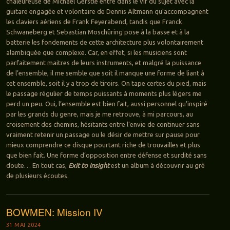
chaleureuse de Michael Gerstle entre dans le vif du sujet avec la
guitare engagée et volontaire de Dennis Altmann qu’accompagnent
les claviers aériens de Frank Feyerabend, tandis que Franck
Schwaneberg et Sebastian Moschüring pose à la basse et à la
batterie les fondements de cette architecture plus volontairement
alambiquée que complexe. Car, en effet, si les musiciens sont
parfaitement maitres de leurs instruments, et malgré la puissance
de l’ensemble, il me semble que soit il manque une forme de liant à
cet ensemble, soit il y a trop de tiroirs. On tape certes du pied, mais
le passage régulier de temps puissants à moments plus légers me
perd un peu. Oui, l’ensemble est bien fait, aussi personnel qu’inspiré
par les grands du genre, mais je me retrouve, à mi parcours, au
croisement des chemins, hésitants entre l’envie de continuer sans
vraiment retenir un passage ou le désir de mettre sur pause pour
mieux comprendre ce disque pourtant riche de trouvailles et plus
que bien fait. Une forme d’opposition entre défense et surdité sans
doute… En tout cas,
Exit to insight
est un album à découvrir au gré
de plusieurs écoutes.
BOWMEN: Mission IV
31 MAI 2024