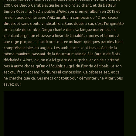
2007, de Diego Carabajal qui les a rejoint au chant, et du batteur
Simon Koesling, N2D a publié
Show
, son premier album en 2019 et
revient aujourd’hui avec
Anti
, un album composé de 12 morceaux
directs et sans doute vindicatifs. « Sans doute » car, c’est l’originalité
principale du combo, Diego chante dans sa langue maternelle, le
castillant argentin et passe à loisir de tonalités douces et latinos à
une rage propre au hardcore tout en incluant quelques paroles bien
compréhensibles en anglais. Les ambiances sont travaillées de la
même manière, passant de la douceur matinale à la fureur de flots
déchainés. Alors, ok, on n’a ici guère de surprise, et on ne s’attend
pas à autre chose qu’un défouloir au gré du flot de décibels. Le son
est cru, franc et sans fioritures ni concession. Ca tabasse sec, et ça
ne cherche que ça. Ces mecs ont tout pour démonter une Altar vous
savez où !