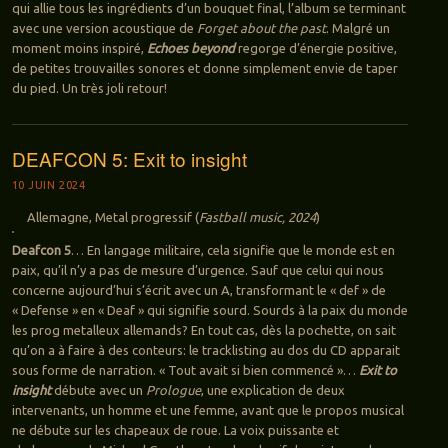
qui allie tous les ingrédients d’un bouquet final, l’album se terminant
avec une version acoustique de
Forget about the past
. Malgré un
moment moins inspiré,
Echoes beyond
regorge d’énergie positive,
de petites trouvailles sonores et donne simplement envie de taper
du pied. Un très joli retour!
DEAFCON 5: Exit to insight
10 JUIN 2024
Allemagne, Metal progressif (
Fastball music, 2024
)
Deafcon 5
… En langage militaire, cela signifie que le monde est en
paix, qu’il n’y a pas de mesure d’urgence. Sauf que celui qui nous
concerne aujourd’hui s’écrit avec un A, transformant le « def » de
« Defense » en « Deaf » qui signifie sourd. Sourds à la paix du monde
les prog metalleux allemands? En tout cas, dès la pochette, on sait
qu’on a à faire à des conteurs: le tracklisting au dos du CD apparait
sous forme de narration. « Tout avait si bien commencé »…
Exit to
insight
débute avec un
Prologue
, une explication de deux
intervenants, un homme et une femme, avant que le propos musical
ne débute sur les chapeaux de roue. La voix puissante et