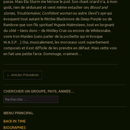
passe. Mais Ela Sturm me hérisse le poil. Son chant criard n’a, à mon
goût, rien de séduisant et vient même entacher ces
Blood and
stones, Troublemaker, Confident woman
ou autre
Devil’s eye
qui
évoquent tout autant le Ritchie Blackmore de Deep Purple ou de
Rainbow que son fils spirituel Yngwie Malmsteen, tout en lorgnant
du côté – tiens donc – de Mötley Crue ou encore de Whitesnake,
voire Iron Maiden (sans parler de la pochette qui m’évoque
W.A.S.P…) Oui, musicalement, les morceaux sont superbement
composés et il est difficile de les prendre en défaut. Mais cette voix
en fait une petite farce. Dommage, vraiment…
Navigation des articles
←
Articles Précédents
CHERCHER UN GROUPE, PAYS, ANNÉE…
Recherche
MENU PRINCIPAL
BACK IN TIME
BIOGRAPHIES