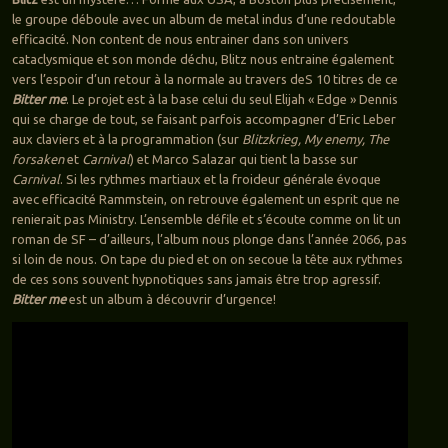
le groupe déboule avec un album de metal indus d’une redoutable
efficacité. Non content de nous entrainer dans son univers
cataclysmique et son monde déchu, Blitz nous entraine également
vers l’espoir d’un retour à la normale au travers deS 10 titres de ce
Bitter me
. Le projet est à la base celui du seul Elijah « Edge » Dennis
qui se charge de tout, se faisant parfois accompagner d’Eric Leber
aux claviers et à la programmation (sur
Blitzkrieg, My enemy, The
forsaken
et
Carnival
) et Marco Salazar qui tient la basse sur
Carnival
. Si les rythmes martiaux et la froideur générale évoque
avec efficacité Rammstein, on retrouve également un esprit que ne
renierait pas Ministry. L’ensemble défile et s’écoute comme on lit un
roman de SF – d’ailleurs, l’album nous plonge dans l’année 2066, pas
si loin de nous. On tape du pied et on on secoue la tête aux rythmes
de ces sons souvent hypnotiques sans jamais être trop agressif.
Bitter me
est un album à découvrir d’urgence!