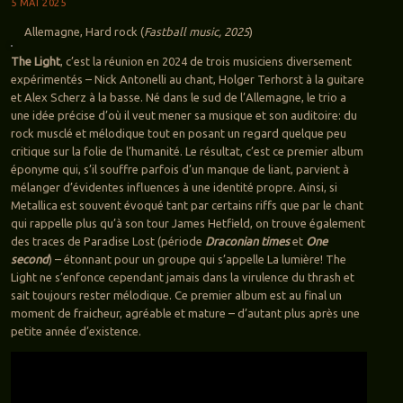
5 MAI 2025
Allemagne, Hard rock (
Fastball music, 2025
)
The Light
, c’est la réunion en 2024 de trois musiciens diversement
expérimentés – Nick Antonelli au chant, Holger Terhorst à la guitare
et Alex Scherz à la basse. Né dans le sud de l’Allemagne, le trio a
une idée précise d’où il veut mener sa musique et son auditoire: du
rock musclé et mélodique tout en posant un regard quelque peu
critique sur la folie de l’humanité. Le résultat, c’est ce premier album
éponyme qui, s’il souffre parfois d’un manque de liant, parvient à
mélanger d’évidentes influences à une identité propre. Ainsi, si
Metallica est souvent évoqué tant par certains riffs que par le chant
qui rappelle plus qu’à son tour James Hetfield, on trouve également
des traces de Paradise Lost (période
Draconian times
et
One
second
) – étonnant pour un groupe qui s’appelle La lumière! The
Light ne s’enfonce cependant jamais dans la virulence du thrash et
sait toujours rester mélodique. Ce premier album est au final un
moment de fraicheur, agréable et mature – d’autant plus après une
petite année d’existence.