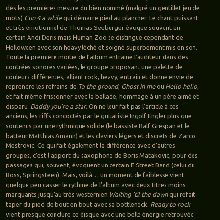
dès les premières mesure du bien nommé (malgré un gentillet jeu de
mots)
Gun 4 a while
qui démarre pied au plancher. Le chant puissant
et très émotionnel de Thomas Seeburger évoque souvent un
certain Andi Deris mais Human Zoo se distingue cependant de
Helloween avec son heavy léché et soigné superbement mis en son.
Toute la première moitié de l’album entraine l’auditeur dans des
contrées sonores variées, le groupe proposant une palette de
couleurs différentes, alliant rock, heavy, entrain et donne envie de
reprendre les refrains de
To the ground
,
Ghost in me
ou
Hello hello
,
et fait même frissonner avec la ballade, hommage à un père aimé et
disparu,
Daddy you’re a star
. On ne leur fait pas l’article à ces
anciens, les riffs concoctés par le guitariste Ingolf Engler plus que
soutenus par une rythmique solide (le bassiste Ralf Grespan et le
batteur Matthias Amann) et les claviers légers et discrets de Zarco
Mestrovic. Ce qui fait également la différence avec d’autres
groupes, c’est l’apport du saxophone de Boris Matakovic, pour des
passages qui, souvent, évoquent un certain E Street Band (celui du
Boss, Springsteen). Mais, voilà… un moment de faiblesse vient
quelque peu casser le rythme de l’album avec deux titres moins
marquants jusqu’au très westernien
Waiting ’til the dawn
qui refait
taper du pied de bout en bout avec sa bottleneck.
Ready to rock
vient presque conclure ce disque avec une belle énergie retrouvée