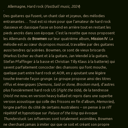
Allemagne, Hard rock (
Fastball music, 2024
)
Des guitares qui fusent, un chant clair et joyeux, des mélodies
entrainantes… Tout est ici réuni pour que l’amateur de hard rock
classieux et classique fasse un bond en arrière tout en restant les
pieds ancrés dans son époque. C’est la recette que nous proposent
les Allemands de
Bowmen
sur leur quatrième album,
Mission IV
. La
mélodie est au cœur du propos musical, travaillée par des guitares
aussi tendres qu’acérées. Bowmen, ce sont de vieux briscards
(Markus Escher au chant et à la guitare, Jan Wendel à la guitare,
Stefan Pfaffinger à la basse et Christian Tilly Klaus à la batterie) qui
savent parfaitement concocter des chansons qui font mouche,
quelque part entre hard rock et AOR, en y ajoutant une légère
touche énervée façon grunge. Le groupe propose ainsi des titres
riffus et énergiques (
Demons, Said or done
,
Brocken man
), d’autres
plus foncièrement hard rock US (
Fight the tide
), de la tendresse
(
Hold me now
, en version heavy ballad et repris dans une superbe
version acoustique qui colle des frissons en fin d’album,
Memories
),
lorgne parfois du côté de certains Australiens – on pense à ce riff
répétitif et hypnotique sur
Palace of the king
qui évoque
Thunderstuck
. Les influences sont totalement assimilées, Bowmen
ne cherchant jamais à imiter qui que ce soit et créant son propre