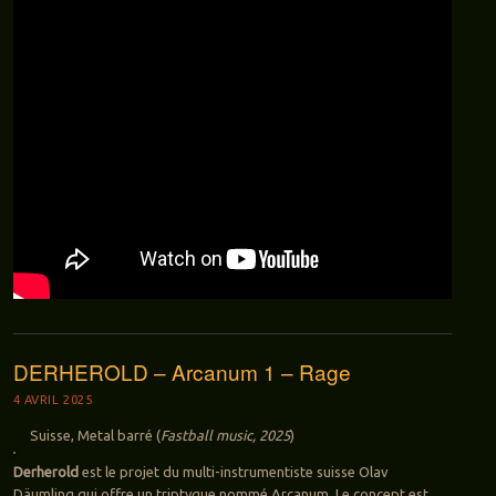
DERHEROLD – Arcanum 1 – Rage
4 AVRIL 2025
Suisse, Metal barré (
Fastball music, 2025
)
Derherold
est le projet du multi-instrumentiste suisse Olav
Däumling qui offre un triptyque nommé Arcanum. Le concept est