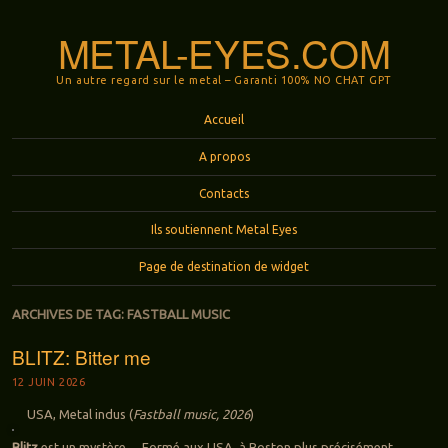
METAL-EYES.COM
Un autre regard sur le metal – Garanti 100% NO CHAT GPT
Menu
Aller au contenu principal
Accueil
A propos
Contacts
Ils soutiennent Metal Eyes
Page de destination de widget
ARCHIVES DE TAG:
FASTBALL MUSIC
BLITZ: Bitter me
12 JUIN 2026
USA, Metal indus (
Fastball music, 2026
)
Blitz
est un mystère… Formé aux USA, à Boston plus précisément,