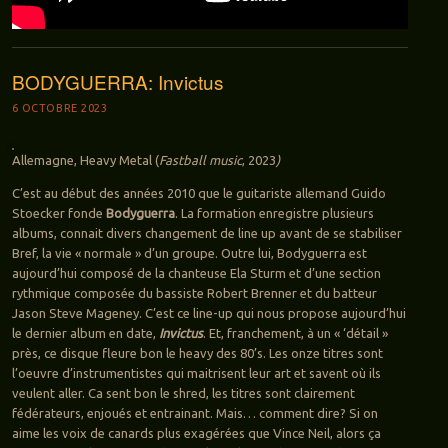
BODYGUERRA: Invictus
6 OCTOBRE 2023
Allemagne, Heavy Metal (
Fastball music
, 2023
)
C’est au début des années 2010 que le guitariste allemand Guido
Stoecker fonde
Bodyguerra
. La formation enregistre plusieurs
albums, connait divers changement de line up avant de se stabiliser
Bref, la vie « normale » d’un groupe. Outre lui, Bodyguerra est
aujourd’hui composé de la chanteuse Ela Sturm et d’une section
rythmique composée du bassiste Robert Brenner et du batteur
Jason Steve Mageney. C’est ce line-up qui nous propose aujourd’hui
le dernier album en date,
Invictus
. Et, franchement, à un « ‘détail »
près, ce disque fleure bon le heavy des 80’s. Les onze titres sont
l’oeuvre d’instrumentistes qui maitrisent leur art et savent où ils
veulent aller. Ca sent bon le shred, les titres sont clairement
fédérateurs, enjoués et entrainant. Mais… comment dire? Si on
aime les voix de canards plus exagérées que Vince Neil, alors ça