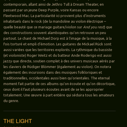
contemporain, allant ainsi de Jethro Tull à Dream Theater, en
passant par un jeune Deep Purple, voire Kansas ou encore
Fleetwood Mac. La particularité ici provient plus d’instruments
inhabituels dans le rock (de la mandoline au violon électrique –
quelle beauté que ce mariage guitare/violon sur
And you rest
) que
des constructions souvent alambiquées qu’on retrouve un peu
partout. Le chant de Michael Dorp est à l’image de la musique, à la
fois torturé et empli d’émotion. Les guitares de Mickael Rück sont
aussi variées que les territoires explorés. La rythmique du bassiste
(et violoniste) Roger Weitz et du batteur Ande Roderigo est aussi
jazzy que directe, soutien complet à des univers musicaux aérés par
les claviers de Rüdiger Blömmer (également au violon). On notera
également des incursions dans des musiques folkloriques et
traditionnelles, occidentales aussi bien qu’orientales. The eternal
moment fait partie de ces albums qu’on écoute et qu’on décortique,
ceux dont il faut plusieurs écoutes avant de se les approprier
totalement. Une œuvre à part entière qui séduira tous les amateurs
du genre.
THE LIGHT