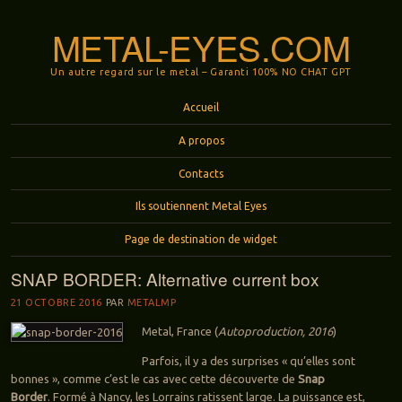
METAL-EYES.COM
Un autre regard sur le metal – Garanti 100% NO CHAT GPT
Menu
Aller au contenu principal
Accueil
A propos
Contacts
Ils soutiennent Metal Eyes
Page de destination de widget
SNAP BORDER: Alternative current box
21 OCTOBRE 2016
PAR
METALMP
Metal, France (
Autoproduction, 2016
)
Parfois, il y a des surprises « qu’elles sont
bonnes », comme c’est le cas avec cette découverte de
Snap
Border
. Formé à Nancy, les Lorrains ratissent large. La puissance est,