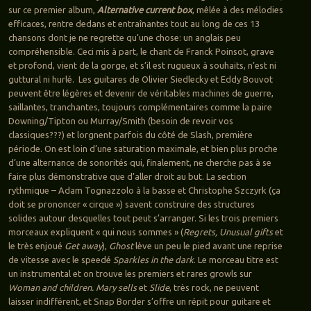
sur ce premier album,
Alternative current box
, mêlée à des mélodies
efficaces, rentre dedans et entraînantes tout au long de ces 13
chansons dont je ne regrette qu’une chose: un anglais peu
compréhensible. Ceci mis à part, le chant de Franck Poinsot, grave
et profond, vient de la gorge, et s’il est rugueux à souhaits, n’est ni
guttural ni hurlé. Les guitares de Olivier Siedlecky et Eddy Bouvot
peuvent être légères et devenir de véritables machines de guerre,
saillantes, tranchantes, toujours complémentaires comme la paire
Downing/Tipton ou Murray/Smith (besoin de revoir vos
classiques???) et lorgnent parfois du côté de Slash, première
période. On est loin d’une saturation maximale, et bien plus proche
d’une alternance de sonorités qui, finalement, ne cherche pas à se
faire plus démonstrative que d’aller droit au but. La section
rythmique – Adam Tognazzolo à la basse et Christophe Szczyrk (ça
doit se prononcer « cirque ») savent construire des structures
solides autour desquelles tout peut s’arranger. Si les trois premiers
morceaux expliquent « qui nous sommes » (
Regrets, Unusual gifts
et
le très enjoué
Get away
),
Ghost
lève un peu le pied avant une reprise
de vitesse avec le speedé
Sparkles in the dark
. Le morceau titre est
un instrumental et on trouve les premiers et rares growls sur
Woman and children. Mary sells
et
Slide
, très rock, ne peuvent
laisser indifférent, et Snap Border s’offre un répit pour guitare et