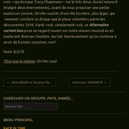
voix – qui évoque Tracy Chapmann – sur le très doux
Social network
(malgré deux énervements), avant de nous proposer une petite
explosion sonore,
On the road
et
Draw the borders
, plus léger, qui
viennent conclure ce disque que je place volontiers parmi les
découvertes 2016. Varié, rock, simplement rock, ce
Alternative
current box
pose un regard ouvert sur notre univers musical en en
explorant diverses facettes. Au fait: heureusement qu’on continue à
avoir de bonnes surprises, non?
Note: 8,5/10
Titre que je retiens
; On the road
Navigation des articles
←
SIDILARSEN et Severny Flot Live (Paris, le Divan du Monde, le 11 octobre 2016)
Interview: RAVENEYE
→
CHERCHER UN GROUPE, PAYS, ANNÉE…
Recherche
MENU PRINCIPAL
BACK IN TIME