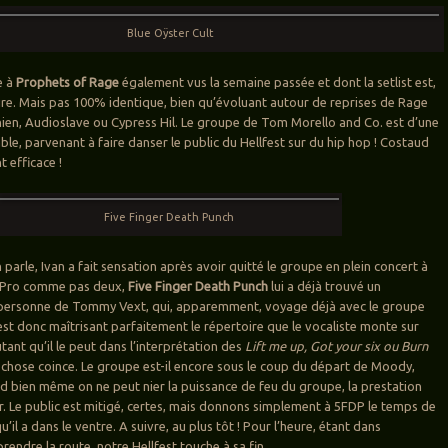
Blue Oÿster Cult
e à
Prophets of Rage
également vus la semaine passée et dont la setlist est,
ire. Mais pas 100% identique, bien qu’évoluant autour de reprises de Rage
en, Audioslave ou Cypress Hil. Le groupe de Tom Morello and Co. est d’une
ble, parvenant à faire danser le public du Hellfest sur du hip hop ! Costaud
 efficace !
Five Finger Death Punch
 parle, Ivan a fait sensation après avoir quitté le groupe en plein concert à
n. Pro comme pas deux,
Five Finger Death Punch
lui a déjà trouvé un
 personne de Tommy Vext, qui, apparemment, voyage déjà avec le groupe
est donc maîtrisant parfaitement le répertoire que le vocaliste monte sur
ant qu’il le peut dans l’interprétation des
Lift me up, Got your six ou Burn
 chose coince. Le groupe est-il encore sous le coup du départ de Moody,
 bien même on ne peut nier la puissance de feu du groupe, la prestation
 Le public est mitigé, certes, mais donnons simplement à 5FDP le temps de
’il a dans le ventre. A suivre, au plus tôt ! Pour l’heure, étant dans
prendre la route, notre Hellfest touche à sa fin.