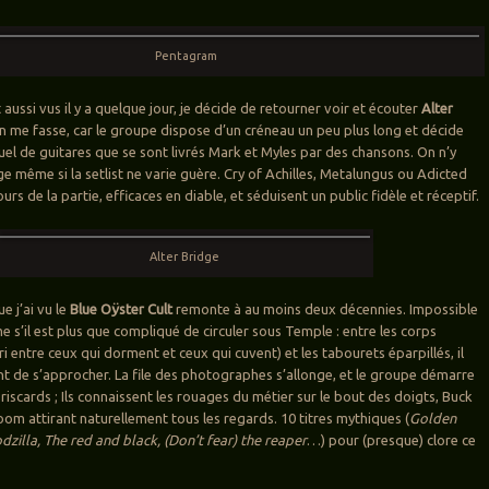
Pentagram
 aussi vus il y a quelque jour, je décide de retourner voir et écouter
Alter
en me fasse, car le groupe dispose d’un créneau un peu plus long et décide
uel de guitares que se sont livrés Mark et Myles par des chansons. On n’y
e même si la setlist ne varie guère. Cry of Achilles, Metalungus ou Adicted
ours de la partie, efficaces en diable, et séduisent un public fidèle et réceptif.
Alter Bridge
e j’ai vu le
Blue Oÿster Cult
remonte à au moins deux décennies. Impossible
 s’il est plus que compliqué de circuler sous Temple : entre les corps
tri entre ceux qui dorment et ceux qui cuvent) et les tabourets éparpillés, il
nt de s’approcher. La file des photographes s’allonge, et le groupe démarre
riscards ; Ils connaissent les rouages du métier sur le bout des doigts, Buck
oom attirant naturellement tous les regards. 10 titres mythiques (
Golden
dzilla, The red and black, (Don’t fear) the reaper
…) pour (presque) clore ce