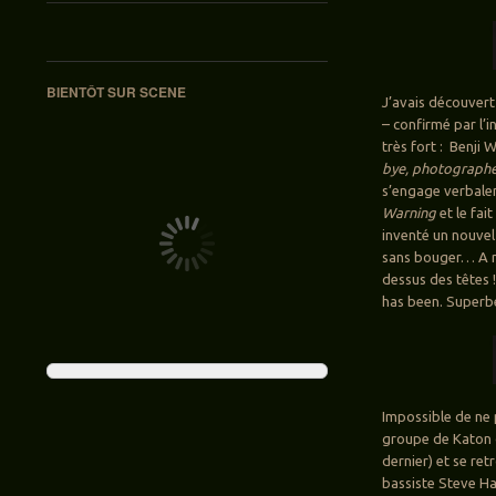
BIENTÔT SUR SCENE
J’avais découver
– confirmé par l’i
très fort : Benji
bye, photographe
s’engage verbaleme
Warning
et le fai
inventé un nouvel a
sans bouger… A mo
dessus des têtes !
has been. Superbe
Impossible de ne 
groupe de Katon de
dernier) et se re
bassiste Steve Ha