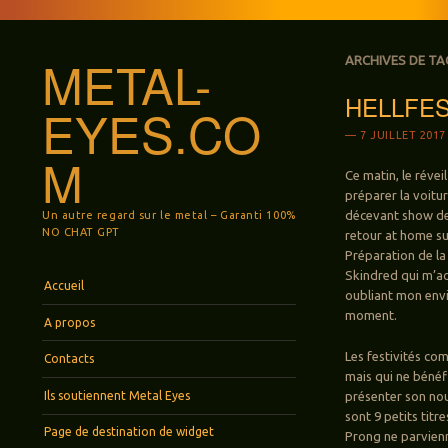
METAL-
ARCHIVES DE TA
HELLFEST:
EYES.CO
7 JUILLET 2017
M
Ce matin, le réve
préparer la voitu
décevant show de 
Un autre regard sur le metal – Garanti 100%
NO CHAT GPT
retour at home su
Préparation de la
Skindred qui m’ac
Menu
Aller au contenu principal
Accueil
oubliant mon envi
moment.
A propos
Les festivités co
Contacts
mais qui ne bénéf
Ils soutiennent Metal Eyes
présenter son no
sont 9 petits titr
Page de destination de widget
Prong ne parvienn