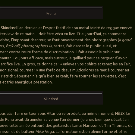
Prong
t
Skindred
l’an dernier, et l’esprit festif de son metal teinté de reggae enervé
nterview de ce matin – doit être vécu en live. Et aujourd’hui, ça commence
 Webbe, l’imposant chanteur, se fout ouvertement des photographes («
good
rs, fuck off, photographers
»), certes, fait danser le public, aussi, et
nt contre toute forme de discrimination. Il fait asseoir le public sur
t sauter. Toujours efficace, mais surtout, le gaillard peut se targuer d’avoir
rtifice live. En gros, ça donne ça : « enlevez vos t shirts et tenez les en l’air,
n signal, tournez ! » une forêt de tissus multicolores se met à tourner au-
 Patrick Sébastien n’a qu’à bien se tenir, faire tourner les serviettes, c’est
 et très énergique prestation.
Skindred
pas aller faire un tour sous Altar où se produit, au même moment,
Hirax
. Le
 Pena avait dû annuler sa venue l’an dernier (je crois bien que c’était l’an
trouve cette année entouré des guitaristes Lance Harisson et Tim Thomas, du
rrison et du batteur Mike Vega. La formation est en pleine forme et offre