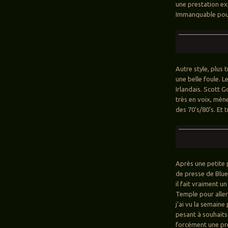
une prestation ex
Immanquable pour 
Autre style, plus 
une belle foule. 
Irlandais. Scott 
très en voix, mène
des 70’s/80’s. Et t
Après une petite p
de presse de Blue
il fait vraiment u
Temple pour aller
j’ai vu la semain
pesant à souhaits
forcément une pr