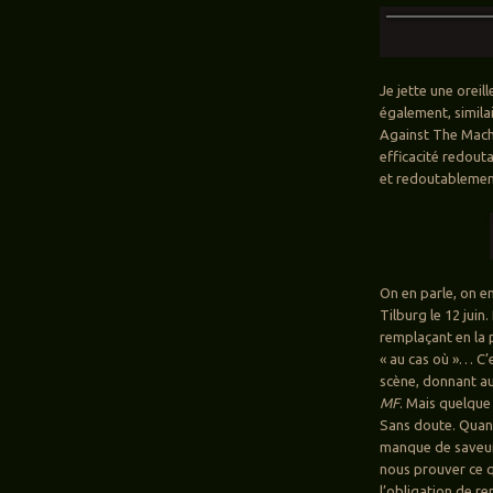
Je jette une oreill
également, simila
Against The Machi
efficacité redouta
et redoutablement
On en parle, on en
Tilburg le 12 jui
remplaçant en la
« au cas où »… C’
scène, donnant aut
MF
. Mais quelque
Sans doute. Quand
manque de saveur.
nous prouver ce qu
l’obligation de re