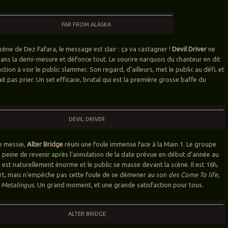
FAR FROM ALASKA
scène de Dez Fafara, le message est clair : ça va castagner !
Devil Driver
ne
 dans la demi-mesure et défonce tout. Le sourire narquois du chanteur en dit
action à voir le public slammer. Son regard, d’ailleurs, met le public au défi, et
ait pas prier. Un set efficace, brutal qui est la première grosse baffe du
DEVIL DRIVER
e messie,
Alter Bridge
réuni une foule immense face à la Main 1. Le groupe
la peine de revenir après l’annulation de la date prévue en début d’année au
n est naturellement énorme et le public se masse devant la scène. Il est 16h,
fort, mais n’empêche pas cette foule de se démener au son
des Come To life,
Metalingus
. Un grand moment, et une grande satisfaction pour tous.
ALTER BRIDGE