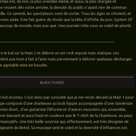
née est, de loin, la plus orientée metal, et aussi, la plus chargée et
se ressent dès notre arrivée, la densité du public n’ayant rien de commun
eille. Ce samedi, les spectateurs sont de sortie. Tous les âges se côtoient, et
 moins aisée. Il ne fait guère de doute que la tête d’affiche du jour, System Of
aucoup de monde, mais pas que. Une journée riche sous un soleil de plomb.
amedi
e le bal sur la Main 2 et délivre un set rock enjoué mais statique. Les
lent pas tout à fait à l’aise mais parviennent à délivrer quelques décharges
e agréable mise en bouche.
BLACK FOXXES
’est inconnu. C’est donc par curiosité que je me rends devant la Main 1 pour
upe composé d’une chanteuse au look hippie accompagnée d’une claviériste
mini short , d’un guitariste filiforme et d’autres musiciens qui, ensemble,
ve dansant et aussi haut en couleurs que le T-shirt de la chanteuse, au peps
unicatifs. Une très belle surprise qui, effectivement, est très éloignée de
iginaire du Brésil. Sa musique sent le soleil et la diversité d’influences est