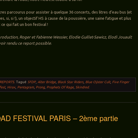
tres parcourus pour assister à quelque 36 concerts, des litres d’eau bus (et
s, si, si !), un objectif HS à cause de la poussière, une saine fatigue et plus
 ce qui fait un bon festival !
production, Roger et Fabienne Wessier, Elodie Guillet-Sawicz, Elodi Jouault
oir rendu ce report possible
.
 REPORTS
.
Tagué
5FDP
,
Alter Bridge
,
Black Star Riders
,
Blue Oÿster Cult
,
Five Finger
fest
,
Hirax
,
Pentagram
,
Prong
,
Prophets Of Rage
,
Skindred
.
D FESTIVAL PARIS – 2ème partie