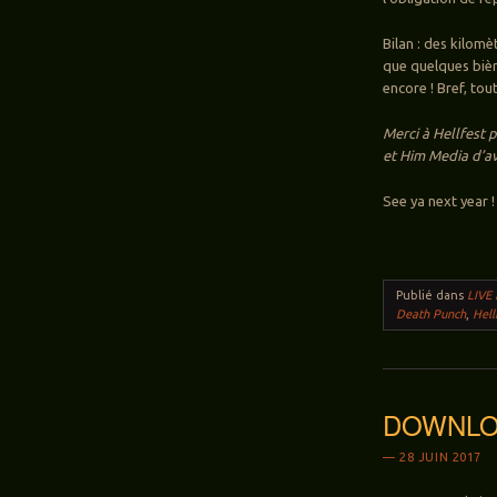
Bilan : des kilomè
que quelques bière
encore ! Bref, tout
Merci à Hellfest 
et Him Media d’av
See ya next year !
Publié dans
LIVE
Death Punch
,
Hell
DOWNLOA
28 JUIN 2017