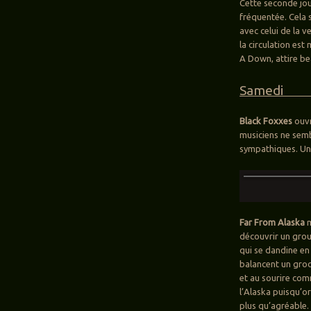
Cette seconde jour
fréquentée. Cela 
avec celui de la v
la circulation est
A Down, attire be
S
Black Foxxes
ouvr
musiciens ne semb
sympathiques. Un
Far From Alaska
m
découvrir un gro
qui se dandine en 
balancent un groo
et au sourire comm
l’Alaska puisqu’or
plus qu’agréable.