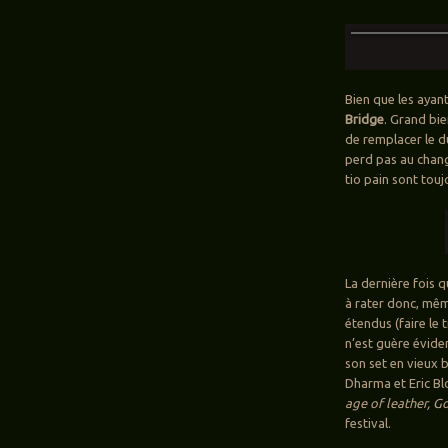
Bien que les ayant
Bridge
. Grand bi
de remplacer le d
perd pas au chang
tio pain sont touj
La dernière fois qu
à rater donc, même
étendus (faire le 
n’est guère évide
son set en vieux b
Dharma et Eric Bl
age of leather, Go
festival.