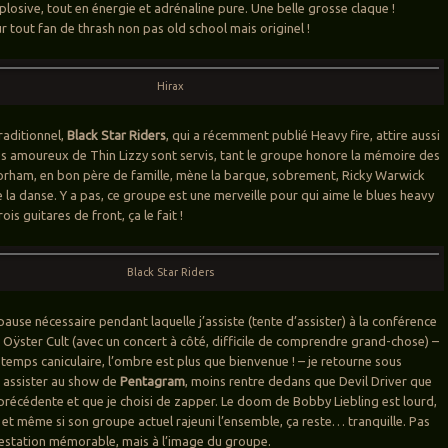
plosive, tout en énergie et adrénaline pure. Une belle grosse claque !
tout fan de thrash non pas old school mais originel !
Hirax
traditionnel,
Black Star Riders
, qui a récemment publié Heavy fire, attire aussi
Les amoureux de Thin Lizzy sont servis, tant le groupe honore la mémoire des
Gorham, en bon père de famille, mène la barque, sobrement, Ricky Warwick
 la danse. Y a pas, ce groupe est une merveille pour qui aime le blues heavy
rois guitares de front, ça le fait !
Black Star Riders
ause nécessaire pendant laquelle j’assiste (tente d’assister) à la conférence
 Oÿster Cult (avec un concert à côté, difficile de comprendre grand-chose) –
n temps caniculaire, l’ombre est plus que bienvenue ! – je retourne sous
 assister au show de
Pentagram
, moins rentre dedans que Devil Driver que
e précédente et que je choisi de zapper. Le doom de Bobby Liebling est lourd,
 et même si son groupe actuel rajeuni l’ensemble, ça reste… tranquille. Pas
estation mémorable, mais à l’image du groupe.