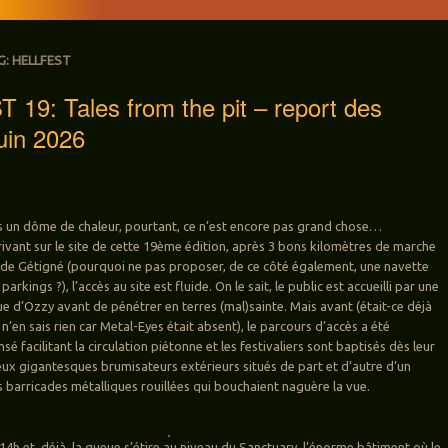
G:
HELLFEST
19: Tales from the pit – report des
juin 2026
s un dôme de chaleur, pourtant, ce n’est encore pas grand chose…
ivant sur le site de cette 19ème édition, après 3 bons kilomètres de marche
 de Gétigné (pourquoi ne pas proposer, de ce côté également, une navette
s parkings ?), l’accès au site est fluide. On le sait, le public est accueilli par une
e d’Ozzy avant de pénétrer en terres (mal)sainte. Mais avant (était-ce déjà
 n’en sais rien car Metal-Eyes était absent), le parcours d’accès a été
é facilitant la circulation piétonne et les festivaliers sont baptisés dès leur
eux gigantesques brumisateurs extérieurs situés de part et d’autre d’un
es barricades métalliques rouillées qui bouchaient naguère la vue.
 14h et, déjà, la queue s’étire au niveau du Sanctuary, l’énorme bâtiment où le