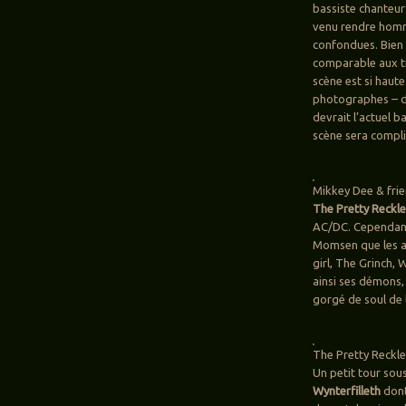
bassiste chanteur
venu rendre homm
confondues. Bien 
comparable aux tit
scène est si haute
photographes – de
devrait l’actuel 
scène sera compli
Mikkey Dee & frie
The Pretty Reckl
AC/DC. Cependant,
Momsen que les am
girl, The Grinch,
ainsi ses démons,
gorgé de soul de 
The Pretty Reckle
Un petit tour sous
Wynterfilleth
dont