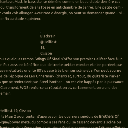
 chanteur, Matt, le bassiste, se démène comme un beau diable derrière ces
ui transforment déjà la fosse en antichambre de l’enfer. Une petite demi-
t voulu voir allonger. Avec tant d’énergie, on peut se demander quand – si –
 enfin au stade supérieur.
Blackrain
@Hellfest
19,
Clisson
puis quelques temps,
Wings Of Steel
s’offre son premier Hellfest face à un
e. Eux aussi ne bénéficie que de trente petites minutes et n’en perdent pas
avy metal très orienté 80’s passe très bien sur scène et si l’on peut sourire
s de l’époque de Leo Unnermark (chant) et, surtout, du guitariste Parker
 que ne renieraient pas Steel Panther – on est vite happés par la puissance
r. Clairement, WOS renforce sa réputation et, certainement, sera une des
demain.
ellfest 19, Clisson
s la Main 2 pour tenter d’apercevoir les guerriers suédois de
Brothers Of
épique/power metal du combo a ses fans qui se tassent devant la scène ou
 chanteurs de la formation. La musique festive et entrainante fait son effet et