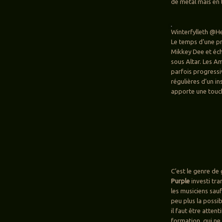
de metal mais en 
Winterfylleth @Hel
Le temps d’une pre
Mikkey Dee et éch
sous Altar. Les A
parfois progressiv
régulières d’un i
apporte une touc
C’est le genre de
Purple
investi tra
les musiciens sauf
peu plus la possi
il faut être atte
formation, qui ne