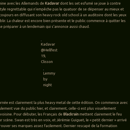
mine avec les Allemands de
Kadavar
dont les set esfumé se joue à contre
 style regrettable qui n’empêche pas le quatuor de se dépenser au mieux et
ujours en diffusant son heavy rock old school à un auditoire dont les yeux
lir. La chaleur est encore bien présente et le public commence à quitter les
se préparer à un lendemain qui s’annonce aussi chaud.
Kadavar
@Hellfest
19,
Clisson
Lemmy
by
night
rnée est clairement la plus heavy metal de cette édition. On commence avec
lement vue du public hier, et clairement, celle-ci est plus visuellement
 voisine. Pour débuter, les Français de
Blackrain
mettent clairement le feu
ur scène. Swan est très en voix, et Jérémie Guiguet, le « petit dernier » arrivé
rouver ses marques assez facilement. Dernier rescapé de la formation