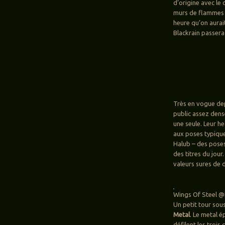
d’origine avec le
murs de flammes q
heure qu’on aurai
Blackrain passera
Très en vogue de
public assez dens
une seule. Leur he
aux poses typique
Halub – des poses
des titres du jou
valeurs sures de 
Wings Of Steel @H
Un petit tour sou
Metal
. Le metal 
défilent les trois