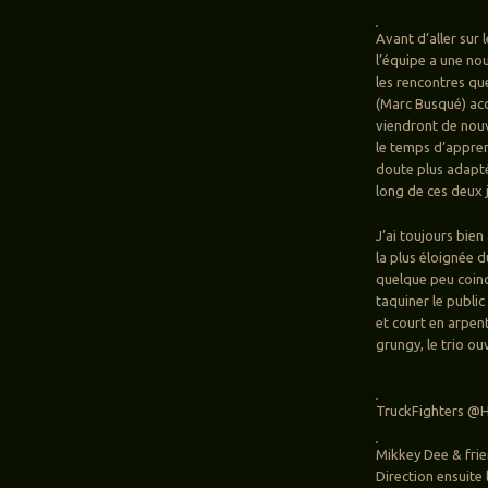
Avant d’aller sur
l’équipe a une nou
les rencontres que
(Marc Busqué) acc
viendront de nou
le temps d’appren
doute plus adapté
long de ces deux 
J’ai toujours bien
la plus éloignée d
quelque peu coincé
taquiner le publi
et court en arpent
grungy, le trio ou
TruckFighters @He
Mikkey Dee & frie
Direction ensuit