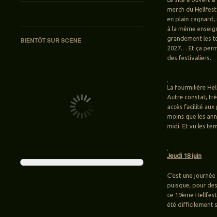
merch du Hellfest 
en plain cagnard,
à la même enseign
grandement les te
BIENTÔT SUR SCENE
2027… Et ça perme
des festivaliers.
La fourmilière Hel
Autre constat, trè
accès facilité au
moins que les ann
midi. Et vu les te
Jeudi 18 juin
C’est une journée
puisque, pour des
ce 19ème Hellfest
été difficilement