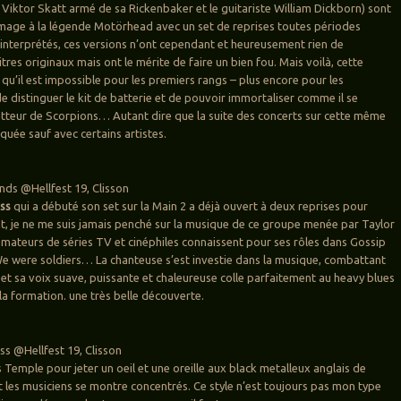
 Viktor Skatt armé de sa Rickenbaker et le guitariste William Dickborn) sont
age à la légende Motörhead avec un set de reprises toutes périodes
interprétés, ces versions n’ont cependant et heureusement rien de
res originaux mais ont le mérite de faire un bien fou. Mais voilà, cette
 qu’il est impossible pour les premiers rangs – plus encore pour les
 distinguer le kit de batterie et de pouvoir immortaliser comme il se
batteur de Scorpions… Autant dire que la suite des concerts sur cette même
quée sauf avec certains artistes.
nds @Hellfest 19, Clisson
ess
qui a débuté son set sur la Main 2 a déjà ouvert à deux reprises pour
 je ne me suis jamais penché sur la musique de ce groupe menée par Taylor
ateurs de séries TV et cinéphiles connaissent pour ses rôles dans Gossip
 We were soldiers… La chanteuse s’est investie dans la musique, combattant
 et sa voix suave, puissante et chaleureuse colle parfaitement au heavy blues
la formation. une très belle découverte.
ss @Hellfest 19, Clisson
 Temple pour jeter un oeil et une oreille aux black metalleux anglais de
 les musiciens se montre concentrés. Ce style n’est toujours pas mon type