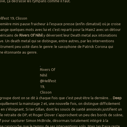
live, ça décrasse les tympans comme il faut.
lfest 19, Clisson
mière mini pause fraicheur à l’espace presse (enfin climatisé) où je croise
ange quelques mots avec lui et c’est reparti pour la Main2 avec un détour
méricains de
Rivers Of Nihil
y déversent leur Death metal aux intonations
e. Un death metal qui se distingue, entre autres, par les interventions
nstrument peu usité dans le genre: le saxophone de Patrick Corona qui
he étonnante au genre.
Rivers Of
Nihil
@Hellfest
19,
Clisson
 groupe dont on se dit à chaque fois que c’est peut-être la dernière…
Deep
nquillement la mainstage 2 et, une nouvelle fois, on distingue difficilement
 en s’éloignant. Si Ian Gillan, dont les soucis de santé annoncés justifient un
ble retraite de DP, et Roger Glover s’approchent un peu des bords de scène,
ntif pour capturer Simon McBride, désormais totalement intégré à la
 se rapproche que le temps de ses interventions solo. Mais Ian Paice reste