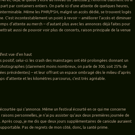
part par containers entiers. On parle ici d’une attente de quelques heures,
 interminable. Même les PMR/PSH, malgré un accès dédié, se trouvent logés
e. C’est incontestablement un point à revoir – améliorer l’accès et diminuer
mps d’attente au merch – d’autant plus avec les annonces déjà faites pour
ttrait aussi de pouvoir voir plus de concerts, raison principale de la venue
lfest vue d’en haut
s positif, celui-ci: les crash des mainstages ont été prolongées donnant un
x photographes (clairement moins nombreux, on parle de 300, soit 25% de
ées précédentes) – et leur offrant un espace ombragé dès le milieu d’après
mps d’attente et les kilomètres parcourus, c’est très agréable.
 écourtée qui s’annonce. Même un festival écourté en ce qui me concerne
 raisons personnelles, je n’ai pu assister qu’aux deux premières journée de
. Après coup, je me dis que deux jours supplémentaires de canicule auraient
 supportable. Pas de regrets de mon côté, donc, la santé prime.