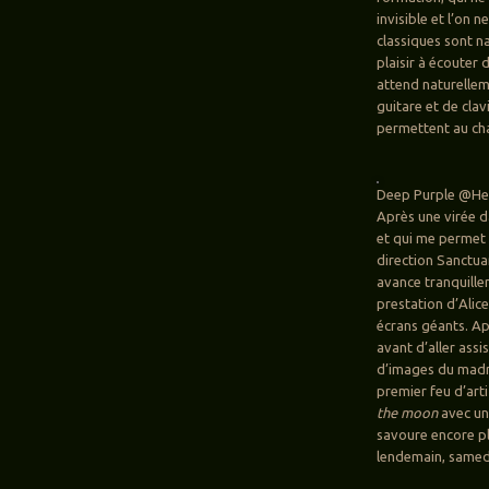
invisible et l’on 
classiques sont n
plaisir à écouter d
attend naturellem
guitare et de clav
permettent au cha
Deep Purple @Hell
Après une virée d
et qui me permet 
direction Sanctuar
avance tranquille
prestation d’Alic
écrans géants. Ap
avant d’aller ass
d’images du madma
premier feu d’art
the moon
avec un 
savoure encore plu
lendemain, samedi