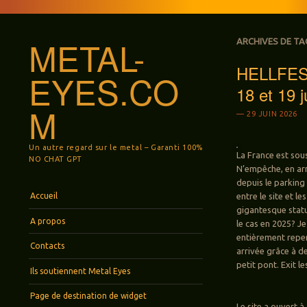
METAL-
ARCHIVES DE TA
HELLFEST 
EYES.CO
18 et 19 
M
29 JUIN 2026
Un autre regard sur le metal – Garanti 100%
La France est sou
NO CHAT GPT
N’empêche, en arr
depuis le parking
Menu
Aller au contenu principal
Accueil
entre le site et le
gigantesque statu
A propos
le cas en 2025? Je
entièrement repens
Contacts
arrivée grâce à d
petit pont. Exit l
Ils soutiennent Metal Eyes
Page de destination de widget
Le site a ouvert à