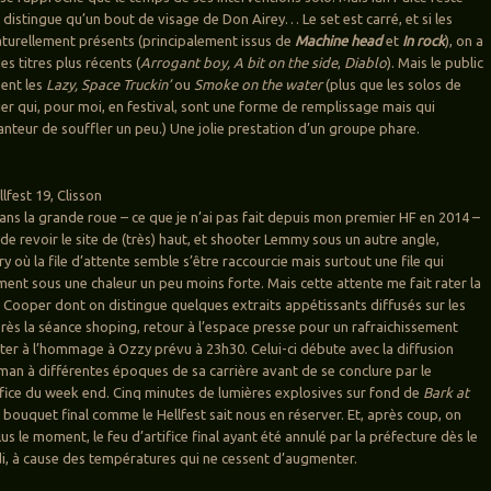
ne distingue qu’un bout de visage de Don Airey… Le set est carré, et si les
aturellement présents (principalement issus de
Machine head
et
In rock
), on a
es titres plus récents (
Arrogant boy, A bit on the side
,
Diablo
). Mais le public
ent les
Lazy, Space Truckin’
ou
Smoke on the water
(plus que les solos de
ier qui, pour moi, en festival, sont une forme de remplissage mais qui
nteur de souffler un peu.) Une jolie prestation d’un groupe phare.
fest 19, Clisson
ans la grande roue – ce que je n’ai pas fait depuis mon premier HF en 2014 –
de revoir le site de (très) haut, et shooter Lemmy sous un autre angle,
y où la file d’attente semble s’être raccourcie mais surtout une file qui
ment sous une chaleur un peu moins forte. Mais cette attente me fait rater la
e Cooper dont on distingue quelques extraits appétissants diffusés sur les
rès la séance shoping, retour à l’espace presse pour un rafraichissement
ister à l’hommage à Ozzy prévu à 23h30. Celui-ci débute avec la diffusion
n à différentes époques de sa carrière avant de se conclure par le
ifice du week end. Cinq minutes de lumières explosives sur fond de
Bark at
bouquet final comme le Hellfest sait nous en réserver. Et, après coup, on
s le moment, le feu d’artifice final ayant été annulé par la préfecture dès le
, à cause des températures qui ne cessent d’augmenter.