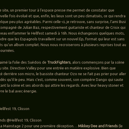
 le site, un premier tour à l’espace presse me permet de constater que
velle fois évolué et que, enfin, les lieux sont un peu climatisés, ce qui rendra
lque peu plus agréables. Parmi celle-ci, je retrouve, sans surprise, l’ami Busi
ompagné de Julian Baz, respectivement guitariste et chanteur de Crisix qui
veau enflammer le Hellfest samedi à 16h. Nous échangeons quelques mots,
dre que les Espagnols travaillent sur un nouvel Ep, format qui leur est sans
s qu’un album complet. Nous nous recroiserons à plusieurs reprises tout au
journées.
 aimé la folie des Suédois de
TruckFighters
, alors commençons par la scène
u site. Direction Valley pour une entrée en matière explosive. Bien que
 derrière son micro, le bassiste chanteur Ozo ne se fait pas prier pour aller
c dès qu’il le peu. Mais c’est, comme souvent, son compère Dango qui saute
ant la scène et ses abords qui attire les regards. Avec leur heavy stoner et
vre le bal avec énergie.
llfest 19, Clisson
nds @Hellfest 19, Clisson
e la Mainstage 2 pour une première déception…
Mikkey Dee and Friends
(le