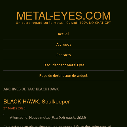
METAL-EYES.COM
Un autre regard sur le metal – Garanti 100% NO CHAT GPT
Menu
Aller au contenu principal
Accueil
A propos
Contacts
Ils soutiennent Metal Eyes
Page de destination de widget
ARCHIVES DE TAG:
BLACK HAWK
BLACK HAWK: Soulkeeper
27 MARS 2023
Allemagne, Heavy metal (
Fastball music, 2023
)
Ce n’est pas au vieux singe qu’on apprend à faire des grimaces, ni