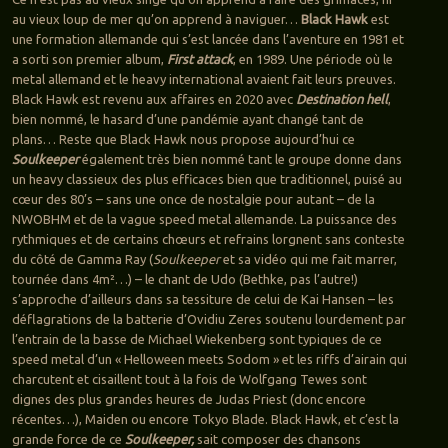
au vieux loup de mer qu’on apprend à naviguer…
Black Hawk
est
une formation allemande qui s’est lancée dans l’aventure en 1981 et
a sorti son premier album,
First attack
, en 1989. Une période où le
metal allemand et le heavy international avaient fait leurs preuves.
Black Hawk est revenu aux affaires en 2020 avec
Destination hell
,
bien nommé, le hasard d’une pandémie ayant changé tant de
plans… Reste que Black Hawk nous propose aujourd’hui ce
Soulkeeper
également très bien nommé tant le groupe donne dans
un heavy classieux des plus efficaces bien que traditionnel, puisé au
cœur des 80’s – sans une once de nostalgie pour autant – de la
NWOBHM et de la vague speed metal allemande. La puissance des
rythmiques et de certains chœurs et refrains lorgnent sans conteste
du côté de Gamma Ray (
Soulkeeper
et sa vidéo qui me fait marrer,
tournée dans 4m²…) – le chant de Udo (Bethke, pas l’autre!)
s’approche d’ailleurs dans sa tessiture de celui de Kai Hansen – les
déflagrations de la batterie d’Ovidiu Zeres soutenu lourdement par
l’entrain de la basse de Michael Wiekenberg sont typiques de ce
speed metal d’un « Helloween meets Sodom » et les riffs d’airain qui
charcutent et cisaillent tout à la fois de Wolfgang Tewes sont
dignes des plus grandes heures de Judas Priest (donc encore
récentes…), Maiden ou encore Tokyo Blade. Black Hawk, et c’est la
grande force de ce
Soulkeeper,
sait composer des chansons