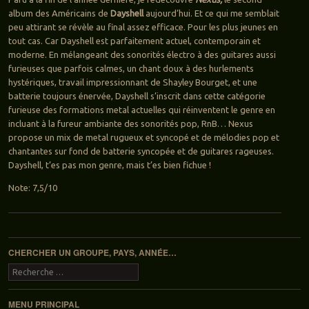
album des Américains de
Dayshell
aujourd’hui. Et ce qui me semblait
peu attirant se révèle au final assez efficace. Pour les plus jeunes en
tout cas. Car Dayshell est parfaitement actuel, contemporain et
moderne. En mélangeant des sonorités électro à des guitares aussi
furieuses que parfois calmes, un chant doux à des hurlements
hystériques, travail impressionnant de Shayley Bourget, et une
batterie toujours énervée, Dayshell s’inscrit dans cette catégorie
furieuse des formations metal actuelles qui réinventent le genre en
incluant à la fureur ambiante des sonorités pop, RnB… Nexus
propose un mix de metal rugueux et syncopé et de mélodies pop et
chantantes sur fond de batterie syncopée et de guitares rageuses.
Dayshell, t’es pas mon genre, mais t’es bien fichue !
Note: 7,5/10
Navigation des articles
CHERCHER UN GROUPE, PAYS, ANNÉE…
Recherche
MENU PRINCIPAL