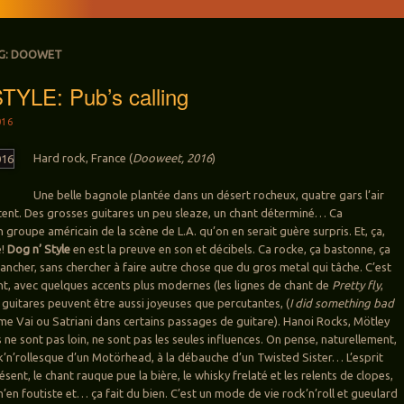
G:
DOOWET
TYLE: Pub’s calling
016
Hard rock, France (
Dooweet, 2016
)
Une belle bagnole plantée dans un désert rocheux, quatre gars l’air
tent. Des grosses guitares un peu sleaze, un chant déterminé… Ca
 groupe américain de la scène de L.A. qu’on en serait guère surpris. Et, ça,
e!
Dog n’ Style
en est la preuve en son et décibels. Ca rocke, ça bastonne, ça
ancher, sans chercher à faire autre chose que du gros metal qui tâche. C’est
ant, avec quelques accents plus modernes (les lignes de chant de
Pretty fly
,
 guitares peuvent être aussi joyeuses que percutantes, (
I did something bad
me Vai ou Satriani dans certains passages de guitare). Hanoi Rocks, Mötley
s ne sont pas loin, ne sont pas les seules influences. On pense, naturellement,
ock’n’rollesque d’un Motörhead, à la débauche d’un Twisted Sister… L’esprit
sent, le chant rauque pue la bière, le whisky frelaté et les relents de clopes,
 m’en foutiste et… ça fait du bien. C’est un mode de vie rock’n’roll et gueulard