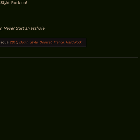
 Style
. Rock on!
s
:
Never trust an asshole
Tagué
2016
,
Dog n' Style
,
Doowet
,
France
,
Hard Rock
.
ticles