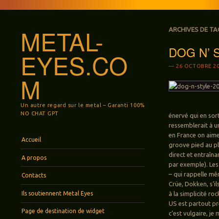
METAL-
ARCHIVES DE TA
DOG N’ S
EYES.CO
26 OCTOBRE 2
M
Un autre regard sur le metal – Garanti 100%
NO CHAT GPT
énervé qui en sor
ressemblerait à un
en France on aim
Menu
Aller au contenu principal
Accueil
groove pied au pl
direct et entraîn
A propos
par exemple). Les
– qui rappelle mê
Contacts
Crüe, Dokken, s’il
Ils soutiennent Metal Eyes
à la simplicité r
US est partout pré
Page de destination de widget
c’est vulgaire, je