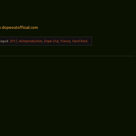
dopeoutofficial.com
Tagué
2017
,
AUtoproduction
,
Dope Out
,
France
,
Hard Rock
.
ticles