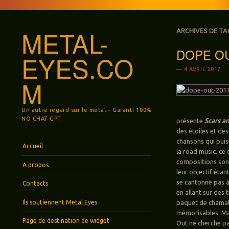
METAL-
ARCHIVES DE TA
DOPE OUT
EYES.CO
4 AVRIL 2017
M
Un autre regard sur le metal – Garanti 100%
NO CHAT GPT
présente
Scars an
des étoiles et des
chansons qui puis
Menu
Aller au contenu principal
Accueil
la road music, ce 
compositions sont 
A propos
leur objectif étan
se cantonne pas à 
Contacts
en allant sur des 
Ils soutiennent Metal Eyes
paquet de chamallo
mémorisables. Mai
Page de destination de widget
Out ne cherche pas