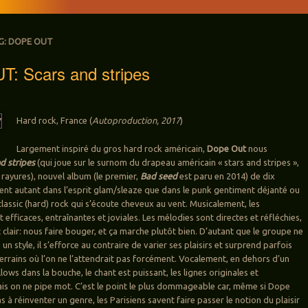
G:
DOPE OUT
: Scars and stripes
Hard rock, France (
Autoproduction, 2017
)
Largement inspiré du gros hard rock américain,
Dope Out
nous
d stripes
(qui joue sur le surnom du drapeau américain « stars and stripes »,
 rayures), nouvel album (le premier,
Bad seed
est paru en 2014) de dix
ent autant dans l’esprit glam/sleaze que dans le punk gentiment déjanté ou
classic (hard) rock qui s’écoute cheveux au vent. Musicalement, les
efficaces, entraînantes et joviales. Les mélodies sont directes et réfléchies,
t clair: nous faire bouger, et ça marche plutôt bien. D’autant que le groupe ne
un style, il s’efforce au contraire de varier ses plaisirs et surprend parfois
terrains où l’on ne l’attendrait pas forcément. Vocalement, en dehors d’un
ws dans la bouche, le chant est puissant, les lignes originales et
s on ne pipe mot. C’est le point le plus dommageable car, même si Dope
 à réinventer un genre, les Parisiens savent faire passer le notion du plaisir