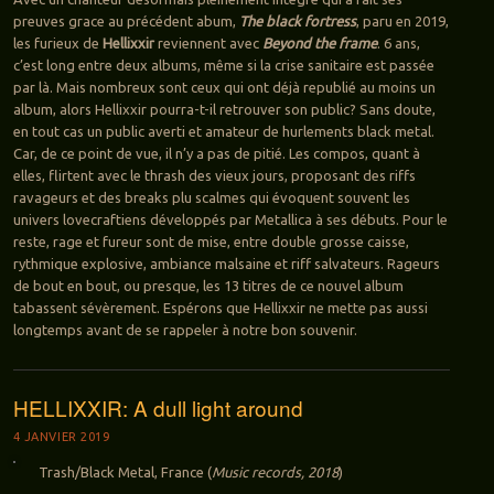
preuves grace au précédent abum,
The black fortress
, paru en 2019,
les furieux de
Hellixxir
reviennent avec
Beyond the frame
. 6 ans,
c’est long entre deux albums, même si la crise sanitaire est passée
par là. Mais nombreux sont ceux qui ont déjà republié au moins un
album, alors Hellixxir pourra-t-il retrouver son public? Sans doute,
en tout cas un public averti et amateur de hurlements black metal.
Car, de ce point de vue, il n’y a pas de pitié. Les compos, quant à
elles, flirtent avec le thrash des vieux jours, proposant des riffs
ravageurs et des breaks plu scalmes qui évoquent souvent les
univers lovecraftiens développés par Metallica à ses débuts. Pour le
reste, rage et fureur sont de mise, entre double grosse caisse,
rythmique explosive, ambiance malsaine et riff salvateurs. Rageurs
de bout en bout, ou presque, les 13 titres de ce nouvel album
tabassent sévèrement. Espérons que Hellixxir ne mette pas aussi
longtemps avant de se rappeler à notre bon souvenir.
HELLIXXIR: A dull light around
4 JANVIER 2019
Trash/Black Metal, France (
Music records, 2018
)