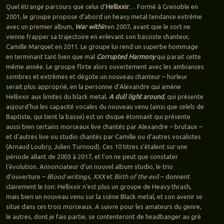
Quel étrange parcours que celui d’
Hellixxir
… Formé à Grenoble en
2001, le groupe propose d’abord un heavy metal tendance extrême
avec un premier album,
War within
en 2007, avant que le sort ne
vienne frapper sa trajectoire en enlevant son bassiste chanteur,
Camille Marquet en 2011. Le groupe lui rend un superbe hommage
en terminant tant bien que mal
Corrupted Harmony
qui parait cette
même année. Le groupe flirte alors ouvertement avec les ambiances
sombres et extrêmes et dégote un nouveau chanteur – hurleur
serait plus approprié, en la personne d’Alexandre qui amène
Hellixxir aux limites du black metal.
A dull light around
, qui présente
aujourd’hui les capacité vocales du nouveau venu (ainsi que celels de
Baptiste, qui tient la basse) est un disque étonnant qui présente
aussi bien certains morceaux live chantés par Alexandre – brutaux –
et d’autres live ou studio chantés par Camille ou d’autres vocalistes
(Arnaud Loubry, Julien Turnoud). Ces 10 titres s’étalent sur une
période allant de 2003 à 2017, et l’on ne peut que constater
l’évolution. Annonciateur d’un nouvel album studio, le trio
d’ouverture –
Blood writings, XXX
et
Birth of the evil
– donnent
clairement le ton: Hellixxir n’est plus un groupe de Heavy thrash,
mais bien un nouveau venu sur la scène Black metal, et son avenir se
situe dans ces trois morceaux. A suivre pour les amateurs du genre,
le autres, dont je fais partie, se contenteront de headbanger au gré