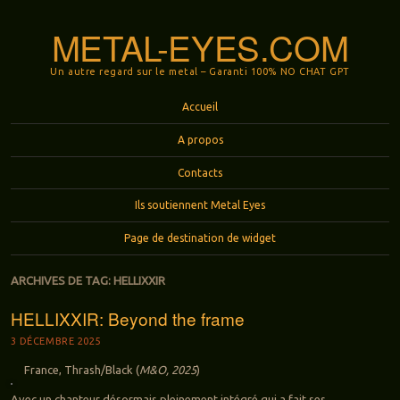
METAL-EYES.COM
Un autre regard sur le metal – Garanti 100% NO CHAT GPT
Menu
Aller au contenu principal
Accueil
A propos
Contacts
Ils soutiennent Metal Eyes
Page de destination de widget
ARCHIVES DE TAG:
HELLIXXIR
HELLIXXIR: Beyond the frame
3 DÉCEMBRE 2025
France, Thrash/Black (
M&O, 2025
)
Avec un chanteur désormais pleinement intégré qui a fait ses