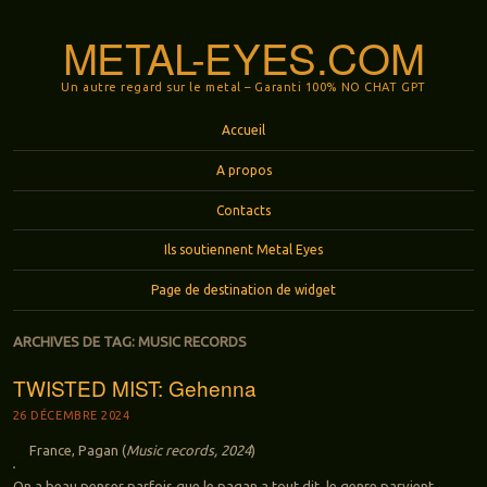
METAL-EYES.COM
Un autre regard sur le metal – Garanti 100% NO CHAT GPT
Menu
Aller au contenu principal
Accueil
A propos
Contacts
Ils soutiennent Metal Eyes
Page de destination de widget
ARCHIVES DE TAG:
MUSIC RECORDS
TWISTED MIST: Gehenna
26 DÉCEMBRE 2024
France, Pagan (
Music records, 2024
)
On a beau penser parfois que le pagan a tout dit, le genre parvient