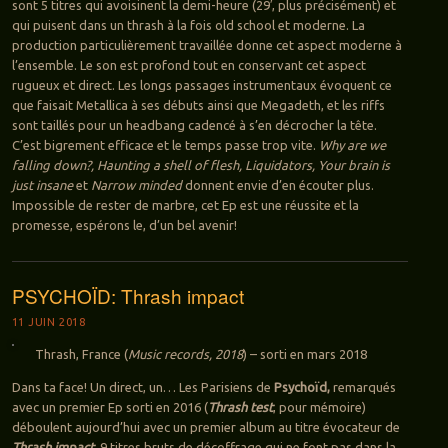
sont 5 titres qui avoisinent la demi-heure (29′, plus précisément) et
qui puisent dans un thrash à la fois old school et moderne. La
production particulièrement travaillée donne cet aspect moderne à
l’ensemble. Le son est profond tout en conservant cet aspect
rugueux et direct. Les longs passages instrumentaux évoquent ce
que faisait Metallica à ses débuts ainsi que Megadeth, et les riffs
sont taillés pour un headbang cadencé à s’en décrocher la tête.
C’est bigrement efficace et le temps passe trop vite.
Why are we
falling down?, Haunting a shell of flesh, Liquidators, Your brain is
just insane
et
Narrow minded
donnent envie d’en écouter plus.
Impossible de rester de marbre, cet Ep est une réussite et la
promesse, espérons le, d’un bel avenir!
PSYCHOÏD: Thrash impact
11 JUIN 2018
Thrash, France (
Music records, 2018
) – sorti en mars 2018
Dans ta face! Un direct, un… Les Parisiens de
Psychoïd,
remarqués
avec un premier Ep sorti en 2016 (
Thrash test
, pour mémoire)
déboulent aujourd’hui avec un premier album au titre évocateur de
Thrash impact
. 9 titres bruts de décoffrage qui ne font pas dans la