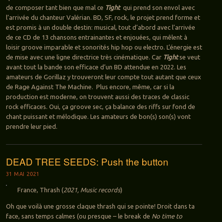
de composer tant bien que mal ce
Tight
qui prend son envol avec
l’arrivée du chanteur Valérian. BD, SF, rock, le projet prend forme et
est promis à un double destin: musical, tout d’abord avec l’arrivée
de ce CD de 13 chansons entrainantes et enjouées, qui mêlent à
loisir groove imparable et sonorités hip hop ou electro. L’énergie est
de mise avec une ligne directrice très cinématique. Car
Tight
se veut
avant tout la bande son efficace d’un BD attendue en 2022. Les
amateurs de Gorillaz y trouveront leur compte tout autant que ceux
de Rage Against The Machine. Plus encore, même, car si la
production est moderne, on trouvent aussi des traces de classic
rock efficaces. Oui, ça groove sec, ça balance des riffs sur fond de
chant puissant et mélodique. Les amateurs de bon(s) son(s) vont
prendre leur pied.
DEAD TREE SEEDS: Push the button
31 MAI 2021
France, Thrash (
2021, Music records
)
Oh que voilà une grosse claque thrash qui se pointe! Droit dans ta
face, sans temps calmes (ou presque – le break de
No time to