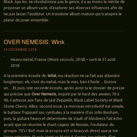
Black Juju Inc. ne révolutionne pas le genre, il a au moins le mérite de
proposer un album varié, d’explorer ses diverses influences afin de
ne pas lasser l’auditeur. Un troisième album mature qui transpire le
plaisir de jouer ensemble.
OVER NEMESIS: Wink
14 DÉCEMBRE 2018
Heavy metal, France (
Music records, 2018
) – sorti le 31 août
2018
A la première écoute de
Wink,
ma réaction ne se fait pas attendre
longtemps: ok, c’est du metal, mais le mec, ben il hurle… Encore
un… Et puis, une seconde écoute, après avoir lu le dossier de presse
qui précise que
Over Nemesis
, inspiré par le hard des années 70 à
90, s’adresse aux fans de Led Zeppelin, Black Label Society et Black
Stone Cherry. Allez, second essai. Le morceau introductif est simple,
le batteur frappant ses cymbales à la manière d’un John Bonham,
puis, la guitare heavy et déterminée de Vault of blindness fait écho
avant que ne résonne le chant rageur de Nicolas, fondateur du
groupe. 70’s? Bof, mais le propos est si heavy et direct que je me
laisse entrainer. Et puis vient ce Mario & Sergio aux relents d’un