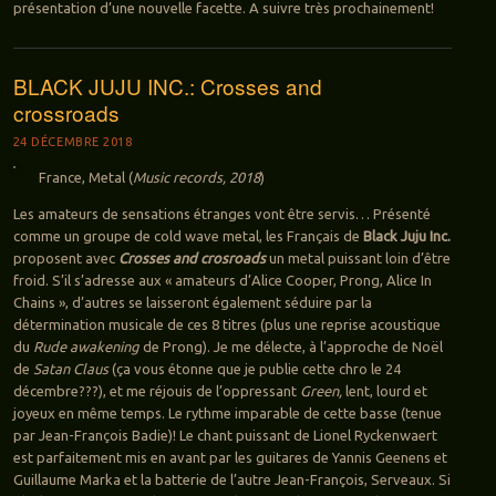
présentation d’une nouvelle facette. A suivre très prochainement!
BLACK JUJU INC.: Crosses and
crossroads
24 DÉCEMBRE 2018
France, Metal (
Music records, 2018
)
Les amateurs de sensations étranges vont être servis… Présenté
comme un groupe de cold wave metal, les Français de
Black Juju Inc.
proposent avec
Crosses and crosroads
un metal puissant loin d’être
froid. S’il s’adresse aux « amateurs d’Alice Cooper, Prong, Alice In
Chains », d’autres se laisseront également séduire par la
détermination musicale de ces 8 titres (plus une reprise acoustique
du
Rude awakening
de Prong). Je me délecte, à l’approche de Noël
de
Satan Claus
(ça vous étonne que je publie cette chro le 24
décembre???), et me réjouis de l’oppressant
Green,
lent, lourd et
joyeux en même temps. Le rythme imparable de cette basse (tenue
par Jean-François Badie)! Le chant puissant de Lionel Ryckenwaert
est parfaitement mis en avant par les guitares de Yannis Geenens et
Guillaume Marka et la batterie de l’autre Jean-François, Serveaux. Si