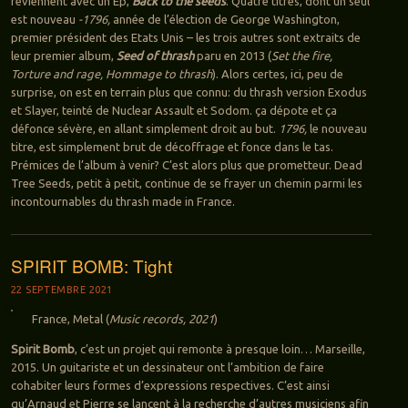
reviennent avec un Ep,
Back to the seeds
. Quatre titres, dont un seul
est nouveau
-1796,
année de l’élection de George Washington,
premier président des Etats Unis – les trois autres sont extraits de
leur premier album,
Seed of thrash
paru en 2013 (
Set the fire,
Torture and rage, Hommage to thrash
). Alors certes, ici, peu de
surprise, on est en terrain plus que connu: du thrash version Exodus
et Slayer, teinté de Nuclear Assault et Sodom. ça dépote et ça
défonce sévère, en allant simplement droit au but.
1796,
le nouveau
titre, est simplement brut de décoffrage et fonce dans le tas.
Prémices de l’album à venir? C’est alors plus que prometteur. Dead
Tree Seeds, petit à petit, continue de se frayer un chemin parmi les
incontournables du thrash made in France.
SPIRIT BOMB: Tight
22 SEPTEMBRE 2021
France, Metal (
Music records, 2021
)
Spirit Bomb
, c’est un projet qui remonte à presque loin… Marseille,
2015. Un guitariste et un dessinateur ont l’ambition de faire
cohabiter leurs formes d’expressions respectives. C’est ainsi
qu’Arnaud et Pierre se lancent à la recherche d’autres musiciens afin