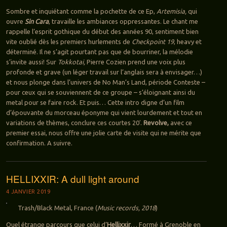
Sombre et inquiétant comme la pochette de ce Ep,
Artemisia,
qui
ouvre
Sin Cara
, travaille les ambiances oppressantes. Le chant me
rappelle l’esprit gothique du début des années 90, sentiment bien
vite oublié dès les premiers hurlements de
Checkpoint 19
, heavy et
déterminé. Il ne s’agit pourtant pas que de bourriner, la mélodie
s’invite aussi! Sur
Tokkotai,
Pierre Cozien prend une voix plus
profonde et grave (un léger travail sur l’anglais sera à envisager…)
et nous plonge dans l’univers de No Man’s Land, période Conteste –
pour ceux qui se souviennent de ce groupe – s’éloignant ainsi du
metal pour se faire rock. Et puis… Cette intro digne d’un film
d’épouvante du morceau éponyme qui vient lourdement et tout en
variations de thèmes, conclure ces courtes 20′.
Revolve,
avec ce
premier essai, nous offre une jolie carte de visite qui ne mérite que
confirmation. A suivre.
HELLIXXIR: A dull light around
4 JANVIER 2019
Trash/Black Metal, France (
Music records, 2018
)
Quel étrange parcours que celui d’
Hellixxir
… Formé à Grenoble en