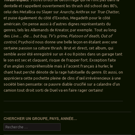
dentelle et rappellent ouvertement les thrash old school des 80’s,
celui des Metallica ou Slayer sur
Anarchy,
Anthrax sur
True Chatter
,
et puise également du côté d’Exodus, Megadeth pour le côté
américain. On pense aussi à d’autres dignes représentants du
genres, tels les Allemands de Kreator, par exemple. Tout au long
des
Live… die… but buy, TV’s grime, Platoon of death, Out of
control
, Psychoïd nous donne une belle leçon en étalant avec une
certaine passion sa culture thrash. Brut et direct, cet album, qui
semble avoir été enregistré sur un 4 ou 8 pistes dans un garage tant
le son est sec et claquant, risque de frapper fort. Exception faite
d’un anglais compréhensible mais à l’accent français à hurler, le
chant haut perché dénote de la rage habituelle du genre. Et aussi, on
appréciera cette pochette pleine de clins d’œil irrévérencieux à une
société bien pensante: ce pauvre diable crucifié sur a calandre d’un
camion tout droit sorti de Duel va en faire rager certains!
Navigation des articles
CHERCHER UN GROUPE, PAYS, ANNÉE…
Recherche