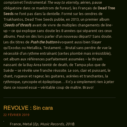
complain
et l’instrumental
The way to eternity
, aérien, pause
obligatoire dans ce maelstrom de fureur), les Français de
Dead Tree
Seeds
ne font pas dans la dentelle. Formé sur les cendres de
Triakhantos, Dead Tree Seeds publie, en 2013, un premier album
(
Seeds of thrash
) avant de vivre de multiples changements de line-
up – ce qui explique sans doute les 8 années qui séparent ces ceux
albums. Peut-on dès lors parler d’un nouveau départ? Sans doute.
Les dix titres de
Push the button
évoquent aussi bien Slayer
qu’Exodus ou Metallica, Testament… Brutal sans perdre de vue la
nécessité d’un rythme entraînant (certes plombé mais irrésistible),
cet album aux références parfaitement assumées – le thrash
naissant de la Bay Area teinté de death, de Tampa plus que de
Suède – se révèle une franche réussite. Le son, clair et puissant, le
chant, rugueux et rageur, les guitares, acérées et tranchantes, la
rythmique, syncopée et épileptique… Il n’y a simplement rien à jeter
dans ce nouvel essai – véritable coup de maître. Bravo!
REVOLVE : Sin cara
22 FÉVRIER 2019
France, Metal (
Ep, Music Records, 2018
)