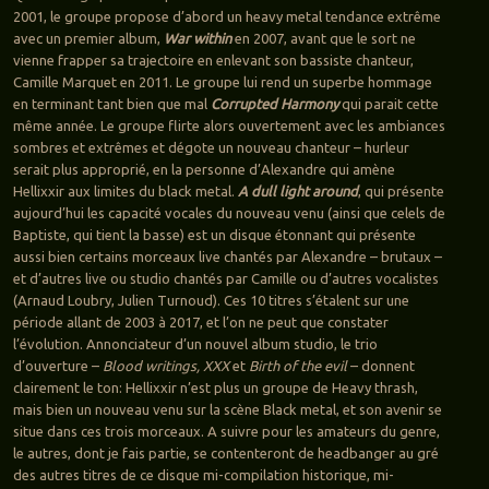
2001, le groupe propose d’abord un heavy metal tendance extrême
avec un premier album,
War within
en 2007, avant que le sort ne
vienne frapper sa trajectoire en enlevant son bassiste chanteur,
Camille Marquet en 2011. Le groupe lui rend un superbe hommage
en terminant tant bien que mal
Corrupted Harmony
qui parait cette
même année. Le groupe flirte alors ouvertement avec les ambiances
sombres et extrêmes et dégote un nouveau chanteur – hurleur
serait plus approprié, en la personne d’Alexandre qui amène
Hellixxir aux limites du black metal.
A dull light around
, qui présente
aujourd’hui les capacité vocales du nouveau venu (ainsi que celels de
Baptiste, qui tient la basse) est un disque étonnant qui présente
aussi bien certains morceaux live chantés par Alexandre – brutaux –
et d’autres live ou studio chantés par Camille ou d’autres vocalistes
(Arnaud Loubry, Julien Turnoud). Ces 10 titres s’étalent sur une
période allant de 2003 à 2017, et l’on ne peut que constater
l’évolution. Annonciateur d’un nouvel album studio, le trio
d’ouverture –
Blood writings, XXX
et
Birth of the evil
– donnent
clairement le ton: Hellixxir n’est plus un groupe de Heavy thrash,
mais bien un nouveau venu sur la scène Black metal, et son avenir se
situe dans ces trois morceaux. A suivre pour les amateurs du genre,
le autres, dont je fais partie, se contenteront de headbanger au gré
des autres titres de ce disque mi-compilation historique, mi-