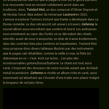
à se renouveler tout en restant solidement ancré dans ses
traditions. Ainsi,
Twisted Mist
, un duo composé d’Olivier Dupont et
de Nicolas Cesar déjà auteur du remarqué
Lacerare
en 2022,
s’amuse à explorer l’univers torturé que Dante a développé dans sa
Divine comédie. Le duo retranscrit cet univers à travers
Gehenna
, le
nouvel album aussi envoûtant que sombre et lourd. Les ambiances
nous emmènent au cœur des forêts où se déroulent des rituels
interdits avant de nous transporter, en état de transe évidemment,
dans des contrées bien plus sombres et inquiétantes. Twisted Mist
nous propose donc divers tableaux illustrés par des instruments
que le pagan sait réhabiliter, comme la vielle à roue, la flûte (ici
diatonique en os – c’est- écrit sur la bio…) en plus des
incontournables guitare/basse/batterie. Le chant est tout aussi
varié, s’inspirant des douceurs de notre monde autant que du black
metal incantatoire.
Gehenna
se révèle un album riche et varié, aussi
surprenant qu’attachant qui s’écoute d’une traite avec plaisir malgré
la longueur de certains titres.