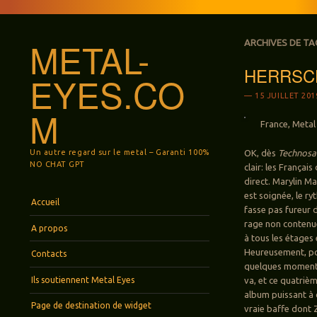
METAL-
ARCHIVES DE TA
HERRSCHA
EYES.CO
15 JUILLET 201
M
France, Metal 
Un autre regard sur le metal – Garanti 100%
OK, dès
Technosa
NO CHAT GPT
clair: les Français
direct. Marylin M
est soignée, le r
Menu
Aller au contenu principal
Accueil
fasse pas fureur d
rage non contenue
A propos
à tous les étages
Heureusement, pou
Contacts
quelques moments d
Ils soutiennent Metal Eyes
va, et ce quatriè
album puissant à 
Page de destination de widget
vraie baffe dont 