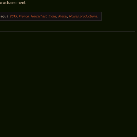
 prochainement.
Tagué
2019
,
France
,
Herrschaft
,
Indus
,
Metal
,
Noires productions
.
ticles