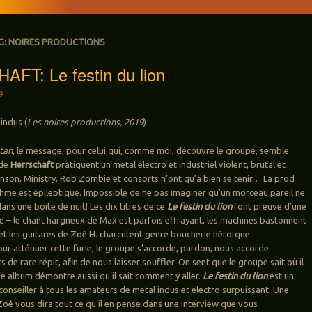
G:
NOIRES PRODUCTIONS
FT: Le festin du lion
9
indus (
Les noires productions, 2019
)
tan,
le message, pour celui qui, comme moi, découvre le groupe, semble
 de
Herrschaft
pratiquent un metal électro et industriel violent, brutal et
anson, Ministry, Rob Zombie et consorts n’ont qu’à bien se tenir… La prod
ythme est épileptique. Impossible de ne pas imaginer qu’un morceau pareil ne
ans une boite de nuit! Les dix titres de ce
Le festin du lion
font preuve d’une
 – le chant hargneux de Max est parfois effrayant, les machines bastonnent
 et les guitares de Zoé H. charcutent genre boucherie héroïque.
r atténuer cette furie, le groupe s’accorde, pardon, nous accorde
e rare répit, afin de nous laisser souffler. On sent que le groupe sait où il
me album démontre aussi qu’il sait comment y aller.
Le festin du lion
est un
conseiller à tous les amateurs de metal indus et electro surpuissant. Une
Zoé vous dira tout ce qu’il en pense dans une interview que vous