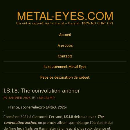
METAL-EYES.COM
Un autre regard sur le metal – Garanti 100% NO CHAT GPT
Menu
Aller au contenu principal
Accueil
A propos
Contacts
Ils soutiennent Metal Eyes
Page de destination de widget
I.S.I.8: The convolution anchor
29 JANVIER 2025
PAR
METALMP
France, stoner/électro (
M&O, 2025
)
Formé en 2021 à Clermont-Ferrand,
I.S.I.8
déboule avec
The
convolution anchor
, un premier album qui mélange l’électro indus
de Nine Inch Nails ou Rammstein à un esprit plus rock déjanté et