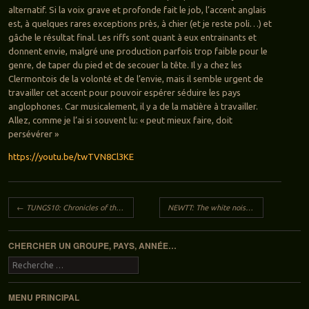
alternatif. Si la voix grave et profonde fait le job, l’accent anglais
est, à quelques rares exceptions près, à chier (et je reste poli…) et
gâche le résultat final. Les riffs sont quant à eux entrainants et
donnent envie, malgré une production parfois trop faible pour le
genre, de taper du pied et de secouer la tête. Il y a chez les
Clermontois de la volonté et de l’envie, mais il semble urgent de
travailler cet accent pour pouvoir espérer séduire les pays
anglophones. Car musicalement, il y a de la matière à travailler.
Allez, comme je l’ai si souvent lu: « peut mieux faire, doit
persévérer »
https://youtu.be/twTVN8Cl3KE
Navigation des articles
←
TUNGS10: Chronicles of the living
NEWTT: The white noise of ignorance
→
CHERCHER UN GROUPE, PAYS, ANNÉE…
Recherche
MENU PRINCIPAL