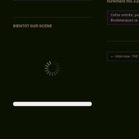
hurlement mis à pa
Cette entrée, p
Bookmarquez ce
BIENTÔT SUR SCENE
Navigation des ar
←
Interview: THE