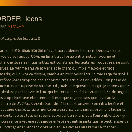
RDER: Icons
PAR
METALMP
(
Autoproduction, 2021
)
aru en 2016,
Snap Border
m’avait agréablement surpris. Depuis, silence
rivée de ce rappel:
Icons,
un Ep 5 titres forgé entre metal moderne et
echerche du refrain qui fait tilt est constante, les guitares, rugueuses, ne sont
ives. Le rythme enlevé et varié et le chant qui mixe mélodie et rage.
sharks
, qui ouvre ce disque, semble en tout point être un message destiné à
sfeed icons
propose des sonorités très actuelles et variées – on passe de
uceur avant reprise de vitesse. Ok, mais une question surgit: je retiens quoi?
ent ne pas trouver le truc qui les feraient se lâcher vraiment, se distinguer
s trop répétitive et entendue. Il manque ce je ne sais quoi qui fait la
 l’intro de
Evil-tions
vient répondre à la question avec son intro légère et
t quelque chose. Le titre monte en puissance sans jamais vraiment lâcher la
ce contenue est tout en retenu apportant un vrai plus à l’ensemble.
Losing
 puissance avec une rythmique enlevée et entraînante qui ne peut laisser de
ue
Endscape
ne viennent clore le disque avec ses airs faciles à chanter –