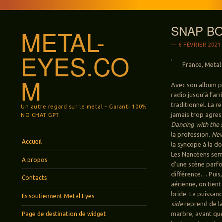
SNAP BO
METAL-
6 FÉVRIER 2021
EYES.CO
France, Metal 
M
Avec son album p
radio jusqu’à l’ar
traditionnel. La r
Un autre regard sur le metal – Garanti 100%
jamais trop agress
NO CHAT GPT
Dancing with the 
la profession.
New
Menu
Aller au contenu principal
Accueil
la syncope à la do
Les Nancéens sembl
A propos
d’une scène parfoi
différence… Puis,
Contacts
aérienne, on tien
bride. La puissan
Ils soutiennent Metal Eyes
side
reprend de la
marbre, avant q
Page de destination de widget