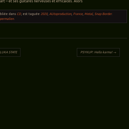
rt – et ses guitares nerveuses et efficaices. Alors
ubliée dans
CD
, est taguée
2020
,
AUtoproduction
,
France
,
Metal
,
Snap Border
.
permalien
.
ticles
 LUKA STATE
PSYKUP: Hello karma!
→