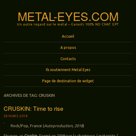
METAL-EYES.COM
Un autre regard sur le metal – Garanti 100% NO CHAT GPT
Menu
Aller au contenu principal
Accueil
A propos
Contacts
Ils soutiennent Metal Eyes
Page de destination de widget
ARCHIVES DE TAG:
CRUSKIN
CRUSKIN: Time to rise
28 MARS 2018
Rock/Pop, France (
Autoproduction, 2018
)
Etrange, ce
Cruskin.
Formé en 2009 par la chanteuse / guitariste /