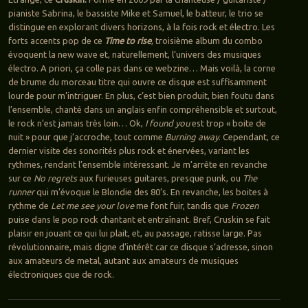
pianiste Sabrina, le bassiste Mike et Samuel, le batteur, le trio se
distingue en explorant divers horizons, à la fois rock et électro. Les
forts accents pop de ce
Time to rise
, troisième album du combo
évoquent la new wave et, naturellement, l’univers des musiques
électro. A priori, ça colle pas dans ce webzine… Mais voilà, la corne
de brume du morceau titre qui ouvre ce disque est suffisamment
lourde pour m’intriguer. En plus, c’est bien produit, bien foutu dans
l’ensemble, chanté dans un anglais enfin compréhensible et surtout,
le rock n’est jamais très loin… Ok,
I found you
est trop « boite de
nuit » pour que j’accroche, tout comme
Burning away
. Cependant, ce
dernier visite des sonorités plus rock et énervées, variant les
rythmes, rendant l’ensemble intéressant. Je m’arrête en revanche
sur ce
No regrets
aux furieuses guitares, presque punk, ou
The
runner
qui m’évoque le Blondie des 80’s. En revanche, les boites à
rythme de
Let me see your love
me font fuir, tandis que
Frozen
puise dans le pop rock chantant et entraînant. Bref, Cruskin se fait
plaisir en jouant ce qui lui plait, et, au passage, ratisse large. Pas
révolutionnaire, mais digne d’intérêt car ce disque s’adresse, sinon
aux amateurs de metal, autant aux amateurs de musiques
électroniques que de rock.