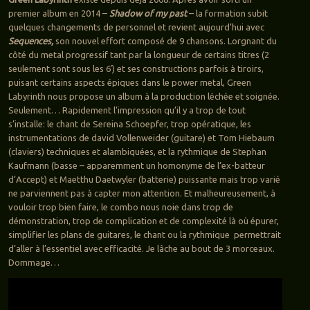
premier album en 2014 –
Shadow of my past
– la formation subit
quelques changements de personnel et revient aujourd’hui avec
Sequences,
son nouvel effort composé de 9 chansons. Lorgnant du
côté du metal progressif tant par la longueur de certains titres (2
seulement sont sous les 6′) et ses constructions parfois à tiroirs,
puisant certains aspects épiques dans le power metal, Green
Labyrinth nous propose un album à la production léchée et soignée.
Seulement… Rapidement l’impression qu’il y a trop de tout
s’installe: le chant de Sereina Schoepfer, trop opératique, les
instrumentations de david Vollenweider (guitare) et Tom Hiebaum
(claviers) techniques et alambiquées, et la rythmique de Stephan
Kaufmann (basse – apparemment un homonyme de l’ex-batteur
d’Accept) et Maetthu Daetwyler (batterie) puissante mais trop varié
ne parviennent pas à capter mon attention. Et malheureusement, à
vouloir trop bien faire, le combo nous noie dans trop de
démonstration, trop de complication et de complexité là où épurer,
simplifier les plans de guitares, le chant ou la rythmique permettrait
d’aller à l’essentiel avec efficacité. Je lâche au bout de 3 morceaux.
Dommage…