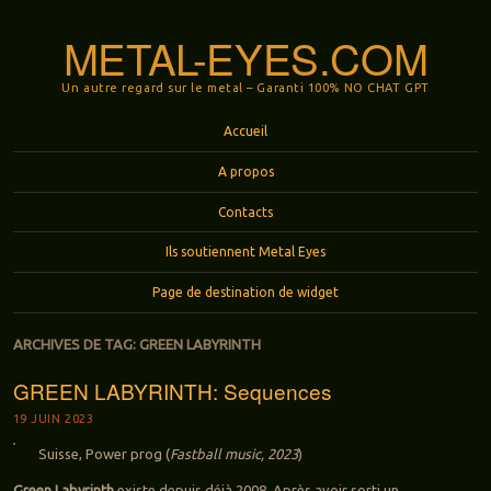
METAL-EYES.COM
Un autre regard sur le metal – Garanti 100% NO CHAT GPT
Menu
Aller au contenu principal
Accueil
A propos
Contacts
Ils soutiennent Metal Eyes
Page de destination de widget
ARCHIVES DE TAG:
GREEN LABYRINTH
GREEN LABYRINTH: Sequences
19 JUIN 2023
Suisse, Power prog (
Fastball music, 2023
)
Green Labyrinth
existe depuis déjà 2008. Après avoir sorti un