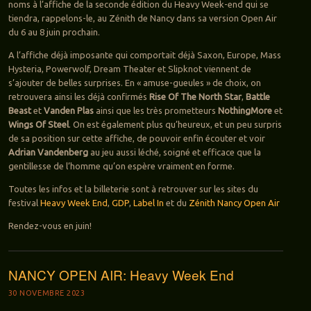
noms à l’affiche de la seconde édition du Heavy Week-end qui se
tiendra, rappelons-le, au Zénith de Nancy dans sa version Open Air
du 6 au 8 juin prochain.
A l’affiche déjà imposante qui comportait déjà Saxon, Europe, Mass
Hysteria, Powerwolf, Dream Theater et Slipknot viennent de
s’ajouter de belles surprises. En « amuse-gueules » de choix, on
retrouvera ainsi les déjà confirmés
Rise Of The North Star
,
Battle
Beast
et
Vanden Plas
ainsi que les très prometteurs
NothingMore
et
Wings Of Steel
. On est également plus qu’heureux, et un peu surpris
de sa position sur cette affiche, de pouvoir enfin écouter et voir
Adrian Vandenberg
au jeu aussi léché, soigné et efficace que la
gentillesse de l’homme qu’on espère vraiment en forme.
Toutes les infos et la billeterie sont à retrouver sur les sites du
festival
Heavy Week End
,
GDP
,
Label In
et du
Zénith Nancy Open Air
Rendez-vous en juin!
NANCY OPEN AIR: Heavy Week End
30 NOVEMBRE 2023