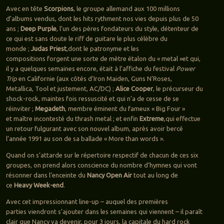
Avec en tête
Scorpions
, le groupe allemand aux 100 millions
d’albums vendus, dont les hits rythment nos vies depuis plus de 50
ans ;
Deep Purple
, l’un des pères fondateurs du style, détenteur de
ce qui est sans doute le riff de guitare le plus célèbre du
monde ;
Judas Priest
,dont le patronyme et les
compositions forgent une sorte de mètre étalon du « metal »et qui,
il y a quelques semaines encore, était à l’affiche du festival
Power
Trip
en Californie (aux côtés d’Iron Maiden, Guns N’Roses,
Metallica, Tool et justement, AC/DC) ;
Alice Cooper
, le précurseur du
shock-rock, maintes fois ressuscité et qui n’a de cesse de se
réinviter ;
Megadeth
, membre éminent du fameux « Big Four »
et maître incontesté du thrash metal ; et enfin
Extreme
,qui effectue
un retour fulgurant avec son nouvel album, après avoir bercé
l’année 1991 au son de sa ballade « More than words ».
Quand on s’attarde sur le répertoire respectif de chacun de ces six
groupes, on prend alors conscience du nombre d’hymnes qui vont
résonner dans l’enceinte du
Nancy Open Air
tout au long de
ce
Heavy Week-end
.
Avec cet impressionnant line-up – auquel des premières
parties viendront s’ajouter dans les semaines qui viennent – il paraît
clair que Nancy va devenir, pour 3 jours, la capitale du hard rock