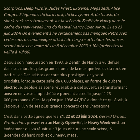
Scorpions. Deep Purple. Judas Priest. Extreme. Megadeth. Alice
Cooper. 6 légendes du hard rock, du heavy metal, du thrash, du
shock rock se retrouveront sur la scène du Zénith de Nancy dans le
cadre du Heavy Week End du festival Nancy Open Air du 21 au 23
juin 2024! Un évènement à ne certainement pas manquer. Retrouvez
ci-dessous le communiqué officiel de l’orga – attention: les places
seront mises en vente dès le 8 décembre 2023 à 10h (préventes la
veille à 10h00)
Depuis son inauguration en 1993, le Zénith de Nancy a vu défiler
dans ses murs les plus grands noms de la musique live et du rock en
particulier. Des artistes encore plus prestigieux s’y sont
produits, lorsque cette salle de 6 000 places, en forme de guitare
électrique, déploie sa scène réversible à ciel ouvert, se transformant
ainsi en un vaste amphithéâtre pouvant accueillir jusqu’à 25
000 personnes. C’est là qu’en juin 1996 AC/DC a donné ce qui était, à
l’époque, l’un de ses plus grands concerts dans l’hexagone.
C’est dans cette lignée que les
21, 22 et 23 juin 2024
,
Gérard Drouot
Productions
présentera au
Nancy Open-Air
, le
Heavy Week-end
, un
événement qui va réunir sur 3 jours et sur une seule scène, 6
légendes du hard rock et du heavy metal.