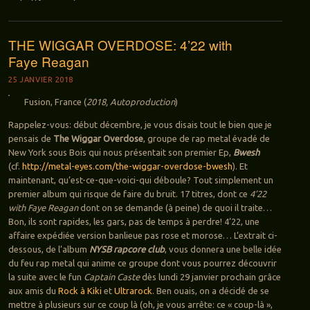
THE WIGGAR OVERDOSE: 4’22 with
Faye Reagan
25 JANVIER 2018
Fusion, France (
2018, Autoproduction
)
Rappelez-vous: début décembre, je vous disais tout le bien que je
pensais de
The Wiggar Overdose
, groupe de rap metal évadé de
New York sous Bois qui nous présentait son premier Ep,
Bwesh
(cf.
http://metal-eyes.com/the-wiggar-overdose-bwesh
). Et
maintenant, qu’est-ce-que-voici-qui déboule? Tout simplement un
premier album qui risque de faire du bruit. 17 titres, dont ce
4’22
with Faye Reagan
dont on se demande (à peine) de quoi il traite…
Bon, ils sont rapides, les gars, pas de temps à perdre! 4’22, une
affaire expédiée version banlieue pas rose et morose… L’extrait ci-
dessous, de l’album
NYSB rapcore club
, vous donnera une belle idée
du feu rap metal qui anime ce groupe dont vous pourrez découvrir
la suite avec le fun
Captain Caste
dès lundi 29 janvier prochain grâce
aux amis du
Rock à Kiki
et
Ultrarock
. Ben ouais, on a décidé de se
mettre à plusieurs sur ce coup là (oh, je vous arrête: ce « coup-là »,