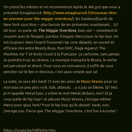
On prend les mêmes et on recommence! Après le
We got
que nous a
présenté Emaginarock (
http://www.emaginarock.fr/nouveau-titre-
en-preview-pour-the-wiggar-overdose/
), les banlieus(h)ards de
New York sous Bois – plus besoin de les présenter, maintenant…Si?
Ah bon: on parle de
The Wiggar Overdose
, bien sûr! – remettent le
couvert avec le flingant, pardon, fringant
Merci pour le hip-hop
. On
est toujours dans l’esprit fusionnel rap core déjanté, un savant et
efficace mix entre Beasty Boys, Run DMC, Rage Against The
Machine, Ice-T et Body Count à la française. ça cartonne, sans jamais
se prendre trop au sérieux. La musique transpire le Bronx, le verbe
est percutant et direct. Pour vous en convaincre, il suffit de vous
pencher sur le lien ci-dessous, c’est aussi simple que ça!
La suite, ce sera dès lundi 12 avec les amis de
Music Waves
pour un
morceau un peu plus rock. Euh, attends… y a pas un blème, là? Moi,
je m’appelle Metal Eyes, y a bien le mot Metal dedans, non? Et je
vous parle de hip hop? Je jalouse Music Waves, j’enrage même!
Merci pour quoi, hein? Pour le hip hop qu’ils disent! beuh, non,
j’enrage pas. Parce que The Wiggar Overdose, c’est fun à écouter !
https://youtu.be/X9f0JYw1rho