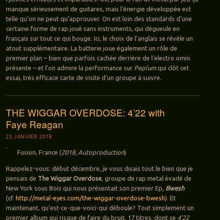
manque sérieusement de guitares, mais l’énergie développée est
telle qu’on ne peut qu’approuver. On est loin des standards d’une
certaine forme de rap joué sans instruments, qui dégueule en
français sur tout ce qui bouge. Ici, le choix de l’anglais se révèle un
atout supplémentaire. La batterie joue également un rôle de
premier plan – bien que parfois cachée derrière de l’electro omni
présente – et l’on admire la performance sur
Peplum
qui clôt cet
essai, très efficace carte de visite d’un groupe à suivre.
THE WIGGAR OVERDOSE: 4’22 with
Faye Reagan
25 JANVIER 2018
Fusion, France (
2018, Autoproduction
)
Rappelez-vous: début décembre, je vous disais tout le bien que je
pensais de
The Wiggar Overdose
, groupe de rap metal évadé de
New York sous Bois qui nous présentait son premier Ep,
Bwesh
(cf.
http://metal-eyes.com/the-wiggar-overdose-bwesh
). Et
maintenant, qu’est-ce-que-voici-qui déboule? Tout simplement un
premier album qui risque de faire du bruit. 17 titres, dont ce
4’22