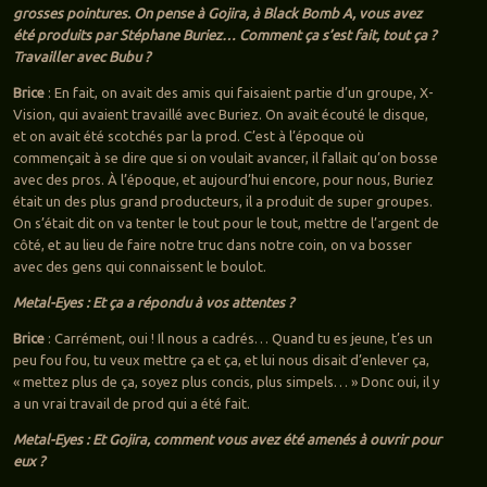
grosses pointures. On pense à Gojira, à Black Bomb A, vous avez
été produits par Stéphane Buriez… Comment ça s’est fait, tout ça ?
Travailler avec Bubu ?
Brice
: En fait, on avait des amis qui faisaient partie d’un groupe, X-
Vision, qui avaient travaillé avec Buriez. On avait écouté le disque,
et on avait été scotchés par la prod. C’est à l’époque où
commençait à se dire que si on voulait avancer, il fallait qu’on bosse
avec des pros. À l’époque, et aujourd’hui encore, pour nous, Buriez
était un des plus grand producteurs, il a produit de super groupes.
On s’était dit on va tenter le tout pour le tout, mettre de l’argent de
côté, et au lieu de faire notre truc dans notre coin, on va bosser
avec des gens qui connaissent le boulot.
Metal-Eyes : Et ça a répondu à vos attentes ?
Brice
: Carrément, oui ! Il nous a cadrés… Quand tu es jeune, t’es un
peu fou fou, tu veux mettre ça et ça, et lui nous disait d’enlever ça,
« mettez plus de ça, soyez plus concis, plus simpels… » Donc oui, il y
a un vrai travail de prod qui a été fait.
Metal-Eyes : Et Gojira, comment vous avez été amenés à ouvrir pour
eux ?