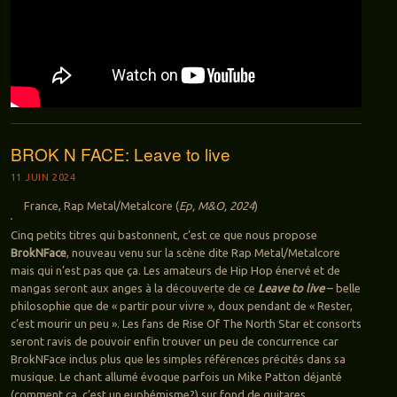
BROK N FACE: Leave to live
11 JUIN 2024
France, Rap Metal/Metalcore (
Ep, M&O, 2024
)
Cinq petits titres qui bastonnent, c’est ce que nous propose
BrokNFace
, nouveau venu sur la scène dite Rap Metal/Metalcore
mais qui n’est pas que ça. Les amateurs de Hip Hop énervé et de
mangas seront aux anges à la découverte de ce
Leave to live
– belle
philosophie que de « partir pour vivre », doux pendant de « Rester,
c’est mourir un peu ». Les fans de Rise Of The North Star et consorts
seront ravis de pouvoir enfin trouver un peu de concurrence car
BrokNFace inclus plus que les simples références précités dans sa
musique. Le chant allumé évoque parfois un Mike Patton déjanté
(comment ça, c’est un euphémisme?) sur fond de guitares