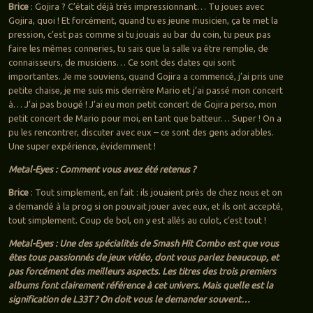
Brice
: Gojira ? C’était déjà très impressionnant… Tu joues avec
Gojira, quoi ! Et forcément, quand tu es jeune musicien, ça te met la
pression, c’est pas comme si tu jouais au bar du coin, tu peux pas
faire les mêmes conneries, tu sais que la salle va être remplie, de
connaisseurs, de musiciens… Ce sont des dates qui sont
importantes. Je me souviens, quand Gojira a commencé, j’ai pris une
petite chaise, je me suis mis derrière Mario et j’ai passé mon concert
à… J’ai pas bougé ! J’ai eu mon petit concert de Gojira perso, mon
petit concert de Mario pour moi, en tant que batteur… Super ! On a
pu les rencontrer, discuter avec eux – ce sont des gens adorables.
Une super expérience, évidemment !
Metal-Eyes : Comment vous avez été retenus ?
Brice
: Tout simplement, en fait : ils jouaient près de chez nous et on
a demandé à la prog si on pouvait jouer avec eux, et ils ont accepté,
tout simplement. Coup de bol, on y est allés au culot, c’est tout !
Metal-Eyes : Une des spécialités de Smash Hit Combo est que vous
êtes tous passionnés de jeux vidéo, dont vous parlez beaucoup, et
pas forcément des meilleurs aspects. Les titres des trois premiers
albums font clairement référence à cet univers. Mais quelle est la
signification de L33T ? On doit vous le demander souvent…