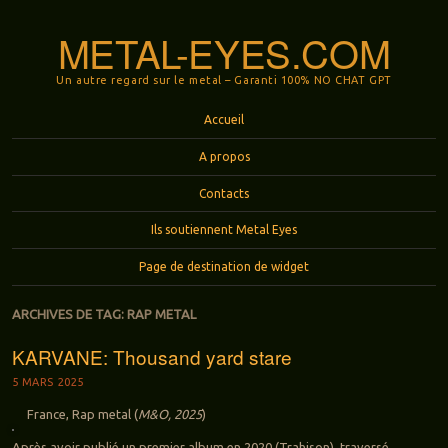
METAL-EYES.COM
Un autre regard sur le metal – Garanti 100% NO CHAT GPT
Menu
Aller au contenu principal
Accueil
A propos
Contacts
Ils soutiennent Metal Eyes
Page de destination de widget
ARCHIVES DE TAG:
RAP METAL
KARVANE: Thousand yard stare
5 MARS 2025
France, Rap metal (
M&O, 2025
)
Après avoir publié un premier album en 2020 (Trahison), traversé,