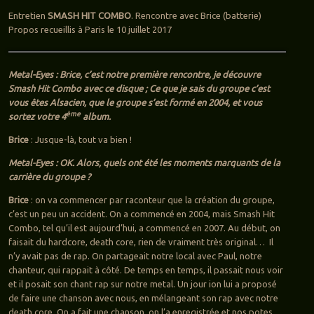
Entretien
SMASH HIT COMBO
. Rencontre avec Brice (batterie)
Propos recueillis à Paris le 10 juillet 2017
Metal-Eyes : Brice, c’est notre première rencontre, je découvre
Smash Hit Combo avec ce disque ; Ce que je sais du groupe c’est
vous êtes Alsacien, que le groupe s’est formé en 2004, et vous
ème
sortez votre 4
album.
Brice
: Jusque-là, tout va bien !
Metal-Eyes : OK. Alors, quels ont été les moments marquants de la
carrière du groupe ?
Brice
: on va commencer par raconteur que la création du groupe,
c’est un peu un accident. On a commencé en 2004, mais Smash Hit
Combo, tel qu’il est aujourd’hui, a commencé en 2007. Au début, on
faisait du hardcore, death core, rien de vraiment très original… Il
n’y avait pas de rap. On partageait notre local avec Paul, notre
chanteur, qui rappait à côté. De temps en temps, il passait nous voir
et il posait son chant rap sur notre metal. Un jour ion lui a proposé
de faire une chanson avec nous, en mélangeant son rap avec notre
death core. On a fait une chanson, on l’a enregistrée et nos potes