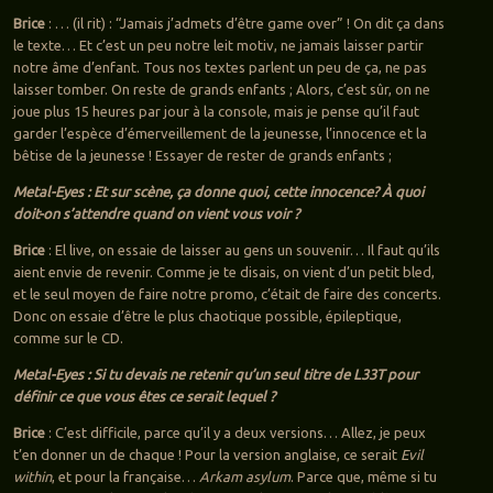
Brice
: … (il rit) : “Jamais j’admets d’être game over” ! On dit ça dans
le texte… Et c’est un peu notre leit motiv, ne jamais laisser partir
notre âme d’enfant. Tous nos textes parlent un peu de ça, ne pas
laisser tomber. On reste de grands enfants ; Alors, c’est sûr, on ne
joue plus 15 heures par jour à la console, mais je pense qu’il faut
garder l’espèce d’émerveillement de la jeunesse, l’innocence et la
bêtise de la jeunesse ! Essayer de rester de grands enfants ;
Metal-Eyes : Et sur scène, ça donne quoi, cette innocence? À quoi
doit-on s’attendre quand on vient vous voir ?
Brice
: El live, on essaie de laisser au gens un souvenir… Il faut qu’ils
aient envie de revenir. Comme je te disais, on vient d’un petit bled,
et le seul moyen de faire notre promo, c’était de faire des concerts.
Donc on essaie d’être le plus chaotique possible, épileptique,
comme sur le CD.
Metal-Eyes : Si tu devais ne retenir qu’un seul titre de L33T pour
définir ce que vous êtes ce serait lequel ?
Brice
: C’est difficile, parce qu’il y a deux versions… Allez, je peux
t’en donner un de chaque ! Pour la version anglaise, ce serait
Evil
within
, et pour la française…
Arkam asylum
. Parce que, même si tu