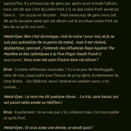
aujourd’hui. Il y a beaucoup de gens qui, après avoir écouté l’album,
nous ont dit que c’est du Linkin Park 2.0, ce que Linkin Park aurait pu
faire si… On va pas en discuter… Mais beaucoup de gens nous ont
dit qu’ils auraient aimé que cet album soit le prochain Linkin Park au
lieu de ce qu’ils ont sorti…
Metal-Eyes :Ben c’est dommage, c’est le votre ! pour moi, et je ne
suis pas spécialiste de ce genre de metal, mais il est violent,
épyleptique, syncopé. J’entends des influences Rage Against The
Machine et des rythmiques à la Five Finger Death Punch
(il
approuve)
. Vous avez mis quoi d’autre dans cet album ?
Brice
: Comme références musicales ? Il y a un peu de Meshuggah,
mine de rien, saupoudré avec finesse de prog djent, évidemment du
Limp Bizkit… Du Slipknot, aussi ! Animal As Leaders aussi, si tu
connais…
Metal-Eyes : Le nom me dit quelque chose… Le trio, sans basse, qui
est passé cette année au Hellfest !
Brice
: Exactement ! Je ne sais pas s’ils y étaient mais c’est incroyable
ce qu’ils font.
Metal-Eyes : Si vous aviez une devise, ce serait quoi ?