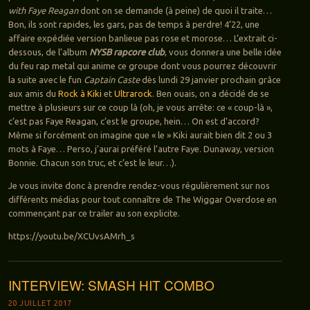
with Faye Reagan
dont on se demande (à peine) de quoi il traite…
Bon, ils sont rapides, les gars, pas de temps à perdre! 4’22, une
affaire expédiée version banlieue pas rose et morose… L’extrait ci-
dessous, de l’album
NYSB rapcore club
, vous donnera une belle idée
du feu rap metal qui anime ce groupe dont vous pourrez découvrir
la suite avec le fun
Captain Caste
dès lundi 29 janvier prochain grâce
aux amis du
Rock à Kiki
et
Ultrarock
. Ben ouais, on a décidé de se
mettre à plusieurs sur ce coup là (oh, je vous arrête: ce « coup-là »,
c’est pas Faye Reagan, c’est le groupe, hein… On est d’accord?
Même si forcément on imagine que « le » Kiki aurait bien dit 2 ou 3
mots à Faye… Perso, j’aurai préféré l’autre Faye. Dunaway, version
Bonnie. Chacun son truc, et c’est le leur…).
Je vous invite donc à prendre rendez-vous régulièrement sur nos
différents médias pour tout connaître de The Wiggar Overdose en
commençant par ce trailer au son explicite.
https://youtu.be/XCUvsAMrh_s
INTERVIEW: SMASH HIT COMBO
20 JUILLET 2017