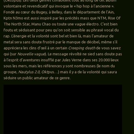
(
Oktopus
). Les deux genres cohabitent tout au long de cet album
volontaire et revendicatif qui invoque le « hip hop à l’ancienne ».
Fondé au cœur du Bugey, à Belley, dans le département de l’Ain,
Kptn N3mo est aussi inspiré par les précités mass que NTM, Rise Of
The North Star, Manu Chao ou toute une vague électro. C’est bien
foutu et séduisant pour peu qu’on soit sensible au phrasé vocal du
rap. L’énergie et la volonté sont bel et bien là, mais l’amateur de
metal sera sans doute frustré par le manque de décibel, même s’il
appréciera les clins d’œil à un certain
Creeping death
de vous savez
qui (sur
Nouvelle vague
). Le message révolté ne sied sans doute pas
à l’esprit d’aventures insufflé par Jules Verne dans ses 20.000 lieux
sous les mers, mais les références y sont nombreuses (le nom du
groupe,
Nautylus 2.0, Okt
pus…) mais il y a de la volonté qui saura
séduire un public amateur de ce genre.