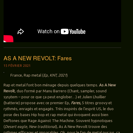
AS A NEW REVOLT: Fares
15 FÉVRIER 2021
France, Rap metal (
Ep,
KNT, 2021
)
Rap et metal font bon ménage depuis quelques temps.
As A New
Revolt
, duo formé par Manu Barrero (Chant, sampler, sound
sysytem – pour ce que ça peut englober…) et Julien Lhuillier
(batterie) propose avec ce premier Ep,
Fares,
5 titres groovy et
rythmés, enragés et engagés. Très inspirés de l’esprit US, le duo
pose des bases Hip hop et rap metal qui évoquent aussi bien
Deftones que Rage Against The Machine. Souvent hypnotiques
(
Desert eagle, New traditional
), As A New Revolt trouve des
rythmes efficaces et imparables. Ok, pour le fan de metal pur jus, ça