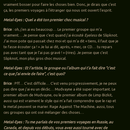
vraiment bosser pour faire les choses bien. Donc, je dirais que c’est
ça, les premiers voyages à l’étranger qui nous ont ouvert l’esprit.
Metal-Eyes : Quel a été ton premier choc musical ?
Brice
: oh, j’en ai eu beaucoup… Le premier groupe qui m’a
vraiment… Je pense que c’est quand j’ai écouté
Eyeless
de Slipknot.
J’ai mon pote qui passait chez moi et qui m’a dit « tiens, il faut que je
te fasse écouter ça ! » Je lui ai dit, après, « mec, ce CD… tu repars
pas avec tant que je l’ai pas gravé ! » (rires). Je pense que c’est
Slipknot, mon plus gros choc musical.
Metal-Eyes : Et l’artiste, le groupe ou l’album qui t’a fait dire “c’est
ce que j’ai envie de faire”, c’est quoi?
Brice
: Pff… C’est difficile… C’est venu progressivement, je ne peux
pas dire que j’ai eu un déclic… Mudvayne a été super important. Le
premier album de Mudvayne, ou le premier album de Limp Bizkit,
aussi qui est vraiment le style qui m’a fait comprendre que le rap et
le metal peuvent se marier. Rage Against The Machine, aussi, tous
ces groupes qui ont osé mélanger des choses…
Metal-Eyes : Tu me parlais de vos premiers voyages en Russie, au
Canada, et depuis vos débuts, vous avez aussi tourné avec de