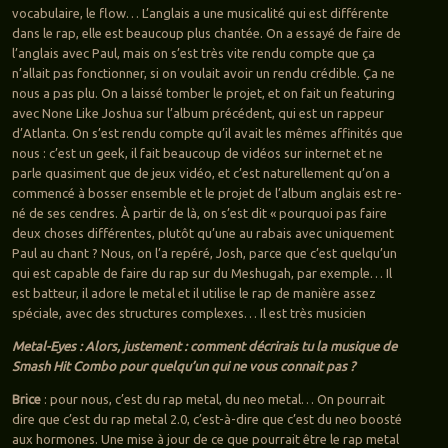
vocabulaire, le flow… L’anglais a une musicalité qui est différente
dans le rap, elle est beaucoup plus chantée. On a essayé de faire de
l’anglais avec Paul, mais on s’est très vite rendu compte que ça
n’allait pas fonctionner, si on voulait avoir un rendu crédible. Ça ne
nous a pas plu. On a laissé tomber le projet, et on fait un featuring
avec None Like Joshua sur l’album précédent, qui est un rappeur
d’Atlanta. On s’est rendu compte qu’il avait les mêmes affinités que
nous : c’est un geek, il fait beaucoup de vidéos sur internet et ne
parle quasiment que de jeux vidéo, et c’est naturellement qu’on a
commencé à bosser ensemble et le projet de l’album anglais est re-
né de ses cendres. À partir de là, on s’est dit « pourquoi pas faire
deux choses différentes, plutôt qu’une au rabais avec uniquement
Paul au chant ? Nous, on l’a repéré, Josh, parce que c’est quelqu’un
qui est capable de faire du rap sur du Meshugah, par exemple… Il
est batteur, il adore le metal et il utilise le rap de manière assez
spéciale, avec des structures complexes… Il est très musicien
Metal-Eyes : Alors, justement : comment décrirais tu la musique de
Smash Hit Combo pour quelqu’un qui ne vous connait pas ?
Brice
: pour nous, c’est du rap metal, du neo metal… On pourrait
dire que c’est du rap metal 2.0, c’est-à-dire que c’est du neo boosté
aux hormones. Une mise à jour de ce que pourrait être le rap metal