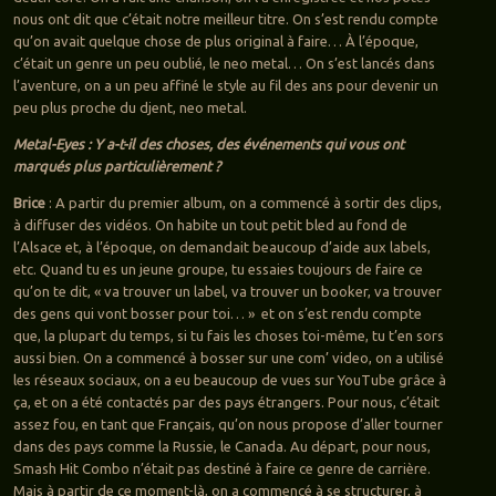
nous ont dit que c’était notre meilleur titre. On s’est rendu compte
qu’on avait quelque chose de plus original à faire… À l’époque,
c’était un genre un peu oublié, le neo metal… On s’est lancés dans
l’aventure, on a un peu affiné le style au fil des ans pour devenir un
peu plus proche du djent, neo metal.
Metal-Eyes : Y a-t-il des choses, des événements qui vous ont
marqués plus particulièrement ?
Brice
: A partir du premier album, on a commencé à sortir des clips,
à diffuser des vidéos. On habite un tout petit bled au fond de
l’Alsace et, à l’époque, on demandait beaucoup d’aide aux labels,
etc. Quand tu es un jeune groupe, tu essaies toujours de faire ce
qu’on te dit, « va trouver un label, va trouver un booker, va trouver
des gens qui vont bosser pour toi… » et on s’est rendu compte
que, la plupart du temps, si tu fais les choses toi-même, tu t’en sors
aussi bien. On a commencé à bosser sur une com’ video, on a utilisé
les réseaux sociaux, on a eu beaucoup de vues sur YouTube grâce à
ça, et on a été contactés par des pays étrangers. Pour nous, c’était
assez fou, en tant que Français, qu’on nous propose d’aller tourner
dans des pays comme la Russie, le Canada. Au départ, pour nous,
Smash Hit Combo n’était pas destiné à faire ce genre de carrière.
Mais à partir de ce moment-là, on a commencé à se structurer, à