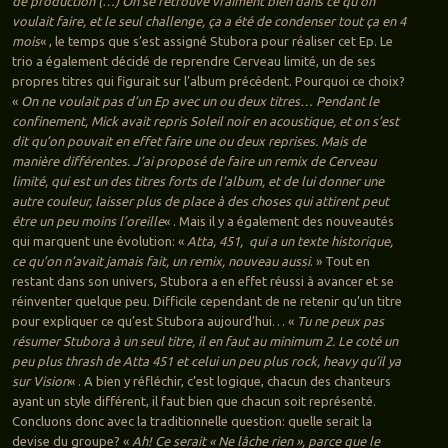
de production (…) On se retrouve vraiment bien dans ce qu’on
voulait faire, et le seul challenge, ça a été de condenser tout ça en 4
mois
« , le temps que s’est assigné Stubora pour réaliser cet Ep. Le
trio a également décidé de reprendre Cerveau limité, un de ses
propres titres qui figurait sur l’album précédent. Pourquoi ce choix?
«
On ne voulait pas d’un Ep avec un ou deux titres… Pendant le
confinement, Mick avait repris Soleil noir en acoustique, et on s’est
dit qu’on pouvait en effet faire une ou deux reprises. Mais de
manière différentes. J’ai proposé de faire un remix de Cerveau
limité, qui est un des titres forts de l’album, et de lui donner une
autre couleur, laisser plus de place à des choses qui attirent peut
être un peu moins l’oreille
« . Mais il y a également des nouveautés
qui marquent une évolution: «
Atta, 451, qui a un texte historique,
ce qu’on n’avait jamais fait, un remix, nouveau aussi
. » Tout en
restant dans son univers, Stubora a en effet réussi à avancer et se
réinventer quelque peu. Difficile cependant de ne retenir qu’un titre
pour expliquer ce qu’est Stubora aujourd’hui… «
Tu ne peux pas
résumer Stubora à un seul titre, il en faut au minimum 2. Le coté un
peu plus thrash de Atta 451 et celui un peu plus rock, heavy qu’il ya
sur Vision
« . A bien y réfléchir, c’est logique, chacun des chanteurs
ayant un style différent, il faut bien que chacun soit représenté.
Concluons donc avec la traditionnelle question: quelle serait la
devise du groupe? «
Ah! Ce serait « Ne lâche rien », parce que le