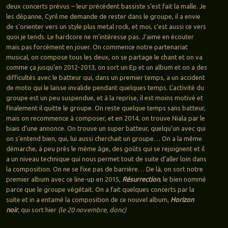
deux concerts prévus – leur précédent bassiste s’est fait la malle. Je
les dépanne, Cyril me demande de rester dans le groupe, il a envie
de s’orienter vers un style plus metal rock, et moi, c’est aussi ce vers
quoi je tends. Le hardcore ne m’intéresse pas. J’aime en écouter
mais pas forcément en jouer. On commence notre partenariat
musical, on compose tous les deux, on se partage le chant et on va
comme ça jusqu’en 2012-2013, on sort un Ep et un album et on a des
difficultés avec le batteur qui, dans un premier temps, a un accident
de moto qui le laisse invalide pendant quelques temps. L’activité du
groupe est un peu suspendue, et à la reprise, il est moins motivé et
finalement il quitte le groupe. On reste quelque temps sans batteur,
mais on recommence à composer, et en 2014, on trouve Niala par le
biais d’une annonce. On trouve un super batteur, quelqu’un avec qui
on s’entend bien, qui, lui aussi cherchait un groupe… On a la même
démarche, à peu près le même âge, des goûts qui se rejoignent et il
a un niveau technique qui nous permet tout de suite d’aller loin dans
la composition. On ne se fixe pas de barrière… De là, on sort notre
premier album avec ce line-up en 2015,
Résurrection
, le bien nommé
parce que le groupe végétait. On a fait quelques concerts par la
suite et in a entamé la composition de ce nouvel album,
Horizon
noir
, qui sort hier
(le 20 novembre, donc)