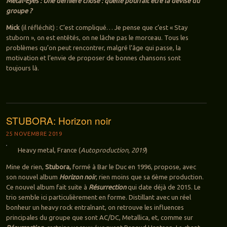
Metal-Eyes : Une dernière chose : quelle pourrait être la devise du
groupe ?
Mick
(il réfléchit) : C’est compliqué… Je pense que c’est « Stay
stuborn », on est entêtés, on ne lâche pas le morceau. Tous les
problèmes qu’on peut rencontrer, malgré l’âge qui passe, la
motivation et l’envie de proposer de bonnes chansons sont
toujours là.
STUBORA: Horizon noir
25 NOVEMBRE 2019
Heavy metal, France (
Autoproduction, 2019
)
Mine de rien,
Stubora,
formé à Bar le Duc en 1996, propose, avec
son nouvel album
Horizon noir
, rien moins que sa 6ème production.
Ce nouvel album fait suite à
Résurrection
qui date déjà de 2015. Le
trio semble ici particulièrement en forme. Distillant avec un réel
bonheur un heavy rock entraînant, on retrouve les influences
principales du groupe que sont AC/DC, Metallica, et, comme sur