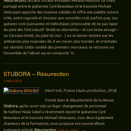
Résurrection,
certains vocaux évoquent Renaud Hantson. Le chant
partagé entre le guitariste Cyril Beaudaux et le bassiste Michael
Velasquez apporte des nuances subtiles et offre une palette sonore
riche, entre rugosité et douceur aux sonorités rock parfois pop. Les
guitares sont puissantes et mélodiques (impossible de ne pas taper
du pied dès l’introductif
Ténèbres éternelles
– et son texte enragé –
ou
Cerveau limité, Au pied du mur
…) ou se laisser séduire par les
ambiances plus nuancées de
A en crever
, plus lourdes et orientales
sur
Identité.
Cette variété des premiers morceaux se retrouve sur
l’ensemble de l’album qui en comporte 13.
STUBORA – Résurrection
1 MAI 2016
Hard rock, France (
Auto production, 2016
)
Formé dans le département de la Meuse,
Stubora,
après avoir subi un léger changement de personnel
(le batteur Niala Sabel a récemment rejoint le guitariste Cyril
Beaudaux et le bassiste Michael Velasquez, tous deux également
chanteurs de la formation), nous propose son nouvel album
justement intitulé
Résurrection.
Lire la suite
→