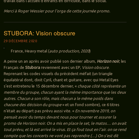
travail dans l’accueil d’enfants en difficulté, dans le social.
Merci à Roger Wessier pour l’orga de cette journée promo.
STUBORA: Vision obscure
29 DÉCEMBRE 2020
France, Heavy metal (
auto production, 2020
)
A peine un an après avoir publié son dernier album,
Horizon noir
, les
Français de
Stubora
reviennent avec un EP,
Vision obscure
.
Reprenant les codes visuels du précédent méfait (un triangle
équilatéral dont, dixit Cyril, chant et guitare, avec qui Metal Eyes
s’est entretenu le 15 décembre dernier, «
chaque côté représente un
membre du groupe, chacun ayant la même importance que les deux
autres. Chacun a son rôle, mais chacun a le même poids dans
chacune des décision du groupe
» et un fond sombre), ce 6 titres
n’était au départ pas prévu aussi vite. «
En novembre 2019, on
pensait avoir du temps devant nous pour tourner et assurer la
promo de Horizon noir. On a mis en place le set, le matos… on avait
tout prévu, et là est arrivé le virus. Et ça fout tout en l’air. on se rend
compte que les concerts ne vont pas reprendre (…) On s’est dit