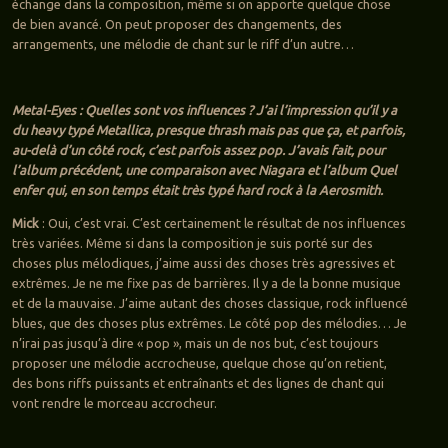
échange dans la composition, même si on apporte quelque chose
de bien avancé. On peut proposer des changements, des
arrangements, une mélodie de chant sur le riff d’un autre…
Metal-Eyes : Quelles sont vos influences ? J’ai l’impression qu’il y a
du heavy typé Metallica, presque thrash mais pas que ça, et parfois,
au-delà d’un côté rock, c’est parfois assez pop. J’avais fait, pour
l’album précédent, une comparaison avec Niagara et l’album Quel
enfer qui, en son temps était très typé hard rock à la Aerosmith.
Mick
: Oui, c’est vrai. C’est certainement le résultat de nos influences
très variées. Même si dans la composition je suis porté sur des
choses plus mélodiques, j’aime aussi des choses très agressives et
extrêmes. Je ne me fixe pas de barrières. Il y a de la bonne musique
et de la mauvaise. J’aime autant des choses classique, rock influencé
blues, que des choses plus extrêmes. Le côté pop des mélodies… Je
n’irai pas jusqu’à dire « pop », mais un de nos but, c’est toujours
proposer une mélodie accrocheuse, quelque chose qu’on retient,
des bons riffs puissants et entraînants et des lignes de chant qui
vont rendre le morceau accrocheur.