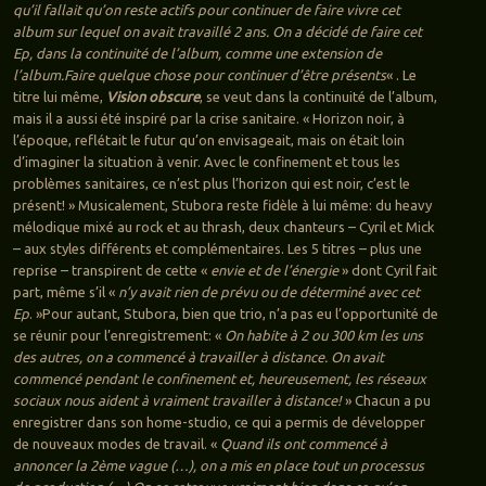
qu’il fallait qu’on reste actifs pour continuer de faire vivre cet
album sur lequel on avait travaillé 2 ans. On a décidé de faire cet
Ep, dans la continuité de l’album, comme une extension de
l’album.Faire quelque chose pour continuer d’être présents
« . Le
titre lui même,
Vision obscure
, se veut dans la continuité de l’album,
mais il a aussi été inspiré par la crise sanitaire. « Horizon noir, à
l’époque, reflétait le futur qu’on envisageait, mais on était loin
d’imaginer la situation à venir. Avec le confinement et tous les
problèmes sanitaires, ce n’est plus l’horizon qui est noir, c’est le
présent! » Musicalement, Stubora reste fidèle à lui même: du heavy
mélodique mixé au rock et au thrash, deux chanteurs – Cyril et Mick
– aux styles différents et complémentaires. Les 5 titres – plus une
reprise – transpirent de cette «
envie et de l’énergie
» dont Cyril fait
part, même s’il «
n’y avait rien de prévu ou de déterminé avec cet
Ep
. »Pour autant, Stubora, bien que trio, n’a pas eu l’opportunité de
se réunir pour l’enregistrement: «
On habite à 2 ou 300 km les uns
des autres, on a commencé à travailler à distance. On avait
commencé pendant le confinement et, heureusement, les réseaux
sociaux nous aident à vraiment travailler à distance!
» Chacun a pu
enregistrer dans son home-studio, ce qui a permis de développer
de nouveaux modes de travail. «
Quand ils ont commencé à
annoncer la 2ème vague (…), on a mis en place tout un processus