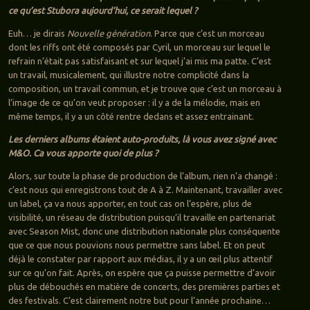
ce qu’est Stubora aujourd’hui, ce serait lequel ?
Euh… je dirais
Nouvelle génération
. Parce que c’est un morceau
dont les riffs ont été composés par Cyril, un morceau sur lequel le
refrain n’était pas satisfaisant et sur lequel j’ai mis ma patte. C’est
un travail, musicalement, qui illustre notre complicité dans la
composition, un travail commun, et je trouve que c’est un morceau à
l’image de ce qu’on veut proposer : il y a de la mélodie, mais en
même temps, il y a un côté rentre dedans et assez entrainant.
Les derniers albums étaient auto-produits, là vous avez signé avec
M&O. Ca vous apporte quoi de plus ?
Alors, sur toute la phase de production de l’album, rien n’a changé :
c’est nous qui enregistrons tout de A à Z. Maintenant, travailler avec
un label, ça va nous apporter, en tout cas on l’espère, plus de
visibilité, un réseau de distribution puisqu’il travaille en partenariat
avec Season Mist, donc une distribution nationale plus conséquente
que ce que nous pouvions nous permettre sans label. Et on peut
déjà le constater par rapport aux médias, il y a un œil plus attentif
sur ce qu’on fait. Après, on espère que ça puisse permettre d’avoir
plus de débouchés en matière de concerts, des premières parties et
des festivals. C’est clairement notre but pour l’année prochaine…