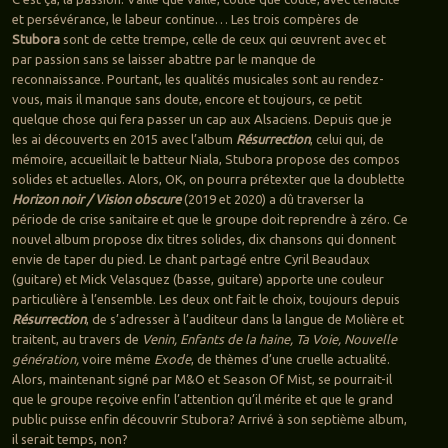
et persévérance, le labeur continue… Les trois compères de
Stubora
sont de cette trempe, celle de ceux qui œuvrent avec et
par passion sans se laisser abattre par le manque de
reconnaissance. Pourtant, les qualités musicales sont au rendez-
vous, mais il manque sans doute, encore et toujours, ce petit
quelque chose qui fera passer un cap aux Alsaciens. Depuis que je
les ai découverts en 2015 avec l’album
Résurrection
, celui qui, de
mémoire, accueillait le batteur Niala, Stubora propose des compos
solides et actuelles. Alors, OK, on pourra prétexter que la doublette
Horizon noir / Vision obscure
(2019 et 2020) a dû traverser la
période de crise sanitaire et que le groupe doit reprendre à zéro. Ce
nouvel album propose dix titres solides, dix chansons qui donnent
envie de taper du pied. Le chant partagé entre Cyril Beaudaux
(guitare) et Mick Velasquez (basse, guitare) apporte une couleur
particulière à l’ensemble. Les deux ont fait le choix, toujours depuis
Résurrection
, de s’adresser à l’auditeur dans la langue de Molière et
traitent, au travers de
Venin, Enfants de la haine, Ta Voie, Nouvelle
génération,
voire même
Exode
, de thèmes d’une cruelle actualité.
Alors, maintenant signé par M&O et Season Of Mist, se pourrait-il
que le groupe reçoive enfin l’attention qu’il mérite et que le grand
public puisse enfin découvrir Stubora? Arrivé à son septième album,
il serait temps, non?