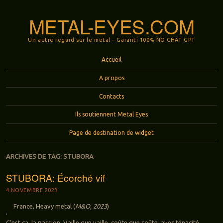
METAL-EYES.COM
Un autre regard sur le metal – Garanti 100% NO CHAT GPT
Menu
Aller au contenu principal
Accueil
A propos
Contacts
Ils soutiennent Metal Eyes
Page de destination de widget
ARCHIVES DE TAG:
STUBORA
STUBORA: Écorché vif
4 NOVEMBRE 2023
France, Heavy metal (
M&O, 2023
)
C’est ça, la passion. Vaille que vaille, coûte que coûte, avec ténacité