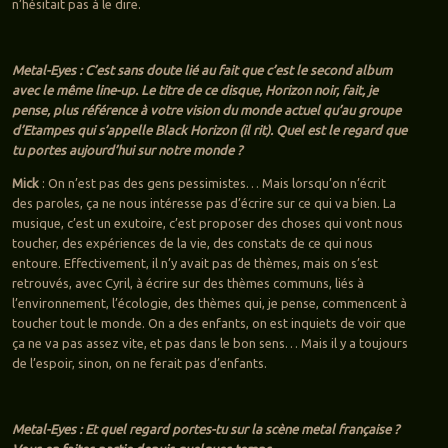
n’hésitait pas à le dire.
Metal-Eyes : C’est sans doute lié au fait que c’est le second album
avec le même line-up. Le titre de ce disque, Horizon noir, fait, je
pense, plus référence à votre vision du monde actuel qu’au groupe
d’Etampes qui s’appelle Black Horizon (il rit). Quel est le regard que
tu portes aujourd’hui sur notre monde ?
Mick
: On n’est pas des gens pessimistes… Mais lorsqu’on n’écrit
des paroles, ça ne nous intéresse pas d’écrire sur ce qui va bien. La
musique, c’est un exutoire, c’est proposer des choses qui vont nous
toucher, des expériences de la vie, des constats de ce qui nous
entoure. Effectivement, il n’y avait pas de thèmes, mais on s’est
retrouvés, avec Cyril, à écrire sur des thèmes communs, liés à
l’environnement, l’écologie, des thèmes qui, je pense, commencent à
toucher tout le monde. On a des enfants, on est inquiets de voir que
ça ne va pas assez vite, et pas dans le bon sens… Mais il y a toujours
de l’espoir, sinon, on ne ferait pas d’enfants.
Metal-Eyes : Et quel regard portes-tu sur la scène metal française ?