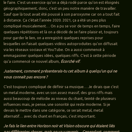
le faire. C’est un exercice qu’on a déjà rodé parce qu’on est éloignés
géographiquement, donc, c’est un peu notre manière de travailler.
Sauf que là tout avait été poussé à son paroxysme car on a tout fait
à distance. Ça c’était l’année 2020. 2021, ça a été un peu plus
compliqué musicalement… On a pu se voir de temps en temps, faire
quelques répétitions et là on a décidé de se faire plaisir et, toujours
pour garder le lien, on a enregistré quelques reprises pour
lesquelles on faisait quelques vidéos autoproduites qu’on diffusait
via les réseaux sociaux et YouTube. On a aussi commencé à
emmagasiner quelques idées, quelques riffs. C’est à cette période
qu’a commencé ce nouvel album,
Écorché vif
.
Justement, comment présenterais-tu cet album à quelqu’un qui ne
vous connait pas encore ?
C’est toujours compliqué de définir sa musique… Je dirais que c’est
un metal moderne, avec un son assez massif, des gros riffs mais
aussi beaucoup de mélodie au niveau du chant, teinté de plusieurs
influences mais, je pense, une sonorité qui reste moderne. Si je
devais le mettre dans une catégorie, ce serait metal, metal
alternatif… avec du chant en français, c’est important.
Je fais le lien entre Horizon noir et Vision obscure qui étaient liés
par différentes choses, mais on va y revenir… Cependant, comment