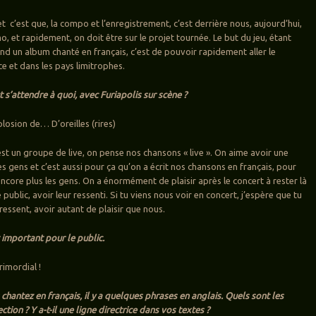
t c’est que, la compo et l’enregistrement, c’est derrière nous, aujourd’hui,
o, et rapidement, on doit être sur le projet tournée. Le but du jeu, étant
d un album chanté en français, c’est de pouvoir rapidement aller le
e et dans les pays limitrophes.
ut s’attendre à quoi, avec Furiapolis sur scène ?
losion de… D’oreilles (rires)
t un groupe de live, on pense nos chansons « live ». On aime avoir une
es gens et c’est aussi pour ça qu’on a écrit nos chansons en français, pour
ncore plus les gens. On a énormément de plaisir après le concert à rester là
e public, avoir leur ressenti. Si tu viens nous voir en concert, j’espère que tu
 ressent, avoir autant de plaisir que nous.
 important pour le public.
primordial !
chantez en français, il y a quelques phrases en anglais. Quels sont les
tion ? Y a-t-il une ligne directrice dans vos textes ?