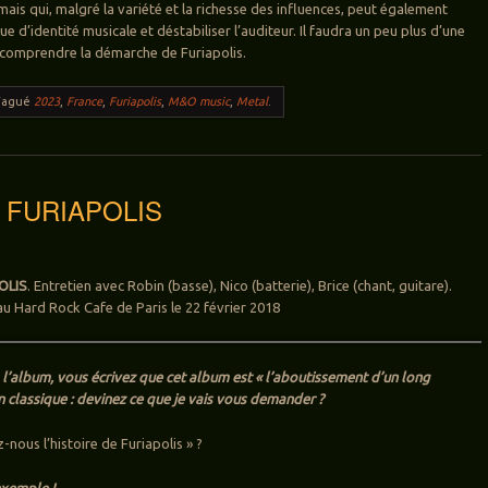
mais qui, malgré la variété et la richesse des influences, peut également
d’identité musicale et déstabiliser l’auditeur. Il faudra un peu plus d’une
 comprendre la démarche de Furiapolis.
Tagué
2023
,
France
,
Furiapolis
,
M&O music
,
Metal
.
w: FURIAPOLIS
OLIS
. Entretien avec Robin (basse), Nico (batterie), Brice (chant, guitare).
au Hard Rock Cafe de Paris le 22 février 2018
 l’album, vous écrivez que cet album est « l’aboutissement d’un long
n classique : devinez ce que je vais vous demander ?
-nous l’histoire de Furiapolis » ?
exemple !