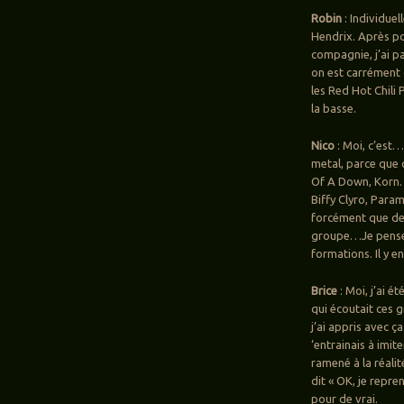
Robin
: Individuel
Hendrix. Après pou
compagnie, j’ai pa
on est carrément 
les Red Hot Chili
la basse.
Nico
: Moi, c’est…
metal, parce que q
Of A Down, Korn… 
Biffy Clyro, Param
forcément que des 
groupe…Je pense 
formations. Il y e
Brice
: Moi, j’ai 
qui écoutait ces g
j’ai appris avec ç
‘entrainais à imite
ramené à la réali
dit « OK, je repre
pour de vrai.