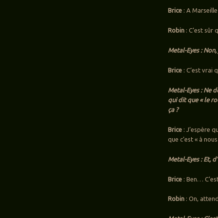
Brice
: A Marseille
Robin
: C’est sûr 
Metal-Eyes : Non, 
Brice
: C’est vrai q
Metal-Eyes : Ne d
qui dit que « le r
ça ?
Brice
: J’espère qu
que c’est « à nous
Metal-Eyes : Et, d
Brice
: Ben… C’est
Robin
: On, attend