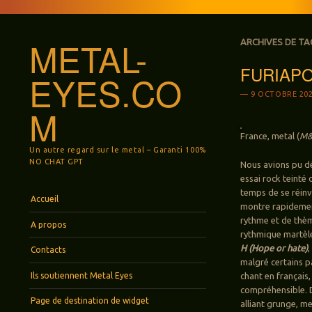
METAL-
ARCHIVES DE TA
FURIAPOL
EYES.CO
9 OCTOBRE 20
M
France, metal (
M&
Un autre regard sur le metal – Garanti 100%
NO CHAT GPT
Nous avions pu d
essai rock teinté 
temps de se réin
Menu
Aller au contenu principal
Accueil
montre rapidemen
rythme et de thèm
A propos
rythmique martèle
H (Hope or hate)
,
Contacts
malgré certains pa
Ils soutiennent Metal Eyes
chant en français
compréhensible. D
Page de destination de widget
alliant grunge, m