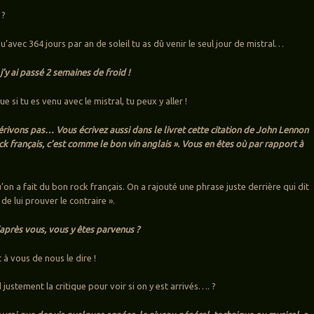
 ?
qu’avec 364 jours par an de soleil tu as dû venir le seul jour de mistral…
j’y ai passé 2 semaines de froid !
ue si tu es venu avec le mistral, tu peux y aller !
érivons pas… Vous écrivez aussi dans le livret cette citation de John Lennon
ock français, c’est comme le bon vin anglais ». Vous en êtes où par rapport à
’on a fait du bon rock français. On a rajouté une phrase juste derrière qui dit
 de lui prouver le contraire ».
’après vous, vous y êtes parvenus ?
 à vous de nous le dire !
 justement la critique pour voir si on y est arrivés…. ?