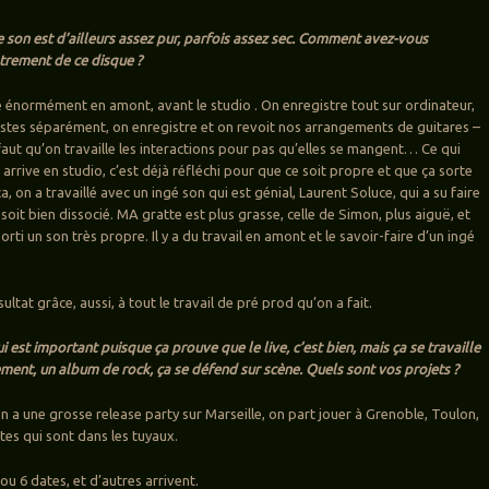
e son est d’ailleurs assez pur, parfois assez sec. Comment avez-vous
strement de ce disque ?
le énormément en amont, avant le studio . On enregistre tout sur ordinateur,
pistes séparément, on enregistre et on revoit nos arrangements de guitares –
il faut qu’on travaille les interactions pour pas qu’elles se mangent… Ce qui
arrive en studio, c’est déjà réfléchi pour que ce soit propre et que ça sorte
a, on a travaillé avec un ingé son qui est génial, Laurent Soluce, qui a su faire
soit bien dissocié. MA gratte est plus grasse, celle de Simon, plus aiguë, et
 sorti un son très propre. Il y a du travail en amont et le savoir-faire d’un ingé
sultat grâce, aussi, à tout le travail de pré prod qu’on a fait.
i est important puisque ça prouve que le live, c’est bien, mais ça se travaille
ement, un album de rock, ça se défend sur scène. Quels sont vos projets ?
on a une grosse release party sur Marseille, on part jouer à Grenoble, Toulon,
tes qui sont dans les tuyaux.
 ou 6 dates, et d’autres arrivent.