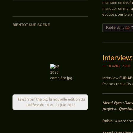
maintien en éveil 
marquer un manque 
écoute pour bien
BIENTÔT SUR SCENE
Publié dans
CD
.
Intervie
18 AVRIL 2018
Interview
FURIAP
Propos recueillis 
Tales from the pit, la nouvelle édition du
Metal-Eyes : Dans
Hellfest du 18 au 21 juin 2026
projet ». Questio
Robin
: « Racontez
Metal-Eyes : Par 