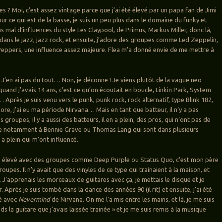
les ? Moi, c’est assez vintage parce que j’ai été élevé par un papa fan de Jimi
r ce qui est de la basse, je suis un peu plus dans le domaine du funky et
s mal d’influences du style Les Claypool, de Primus, Markus Miller, donc là,
dans le jazz, jazz rock, et ensuite, j’adore des groupes comme Led Zeppelin,
 Peppers, une influence assez majeure. Flea m’a donné envie de me mettre à
 J’en ai pas du tout… Non, je déconne ! Je viens plutôt de la vague neo
uand j’avais 14 ans, c’est ce qu’on écoutait en boucle, Linkin Park, System
Après je suis venu vers le punk, punk rock, rock alternatif, type Blink 182,
ore, j’ai eu ma période Nirvana… Mais en tant que batteur, il n’y a pas
groupes, il y a aussi des batteurs, il en a plein, des pros, qui n’ont pas de
notamment à Bennie Grave ou Thomas Lang qui sont dans plusieurs
n a plein qui m’ont influencé.
été élevé avec des groupes comme Deep Purple ou Status Quo, c’est mon père
roupes. Il n’y avait que des vinyles de ce type qui trainaient à la maison, et
a. J’apprenais les morceaux de guitares avec ça, je mettais le disque et je
r. Après je suis tombé dans la dance des années 90 (il rit) et ensuite, j’ai été
té avec
Nevermind
de Nirvana. On me l’a mis entre les mains, et là, je me suis
nds la guitare que j’avais laissée trainée » et je me suis remis à la musique