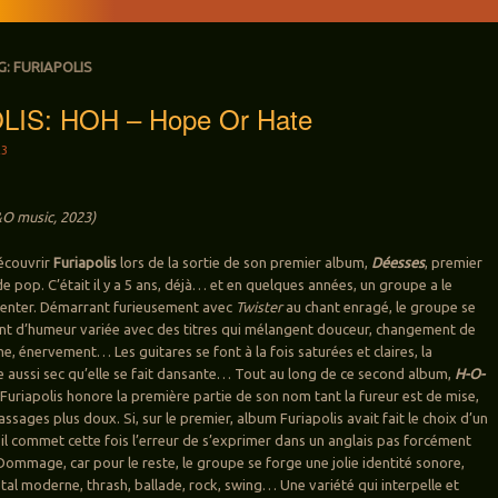
G:
FURIAPOLIS
IS: HOH – Hope Or Hate
23
O music, 2023)
écouvrir
Furiapolis
lors de la sortie de son premier album,
Déesses
, premier
de pop. C’était il y a 5 ans, déjà… et en quelques années, un groupe a le
venter. Démarrant furieusement avec
Twister
au chant enragé, le groupe se
t d’humeur variée avec des titres qui mélangent douceur, changement de
e, énervement… Les guitares se font à la fois saturées et claires, la
 aussi sec qu’elle se fait dansante… Tout au long de ce second album,
H-O-
 Furiapolis honore la première partie de son nom tant la fureur est de mise,
ssages plus doux. Si, sur le premier, album Furiapolis avait fait le choix d’un
, il commet cette fois l’erreur de s’exprimer dans un anglais pas forcément
ommage, car pour le reste, le groupe se forge une jolie identité sonore,
etal moderne, thrash, ballade, rock, swing… Une variété qui interpelle et