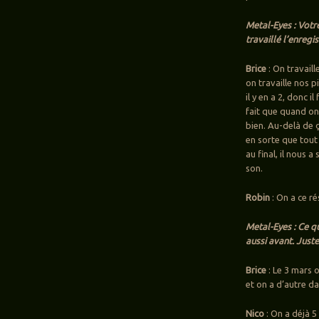
Metal-Eyes : Votr
travaillé l’enregi
Brice
: On travail
on travaille nos 
il y en a 2, donc 
fait que quand on 
bien. Au-delà de ç
en sorte que tout 
au final, il nous a
son.
Robin
: On a ce ré
Metal-Eyes : Ce qu
aussi avant. Just
Brice
: Le 3 mars 
et on a d’autre da
Nico
: On a déjà 5