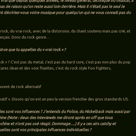
t vrai que depuis quelques années, le niveau général, technique ou musical, a
pas de raison qu’on reste aussi loin derrière. Mais il n’était pas le seul le
décririez-vous votre musique pour quelqu’un qui ne vous connait pas du
rock, du vrai rock, avec de la distorsion, du chant soutenu mais pas crié, et
rançais. Donc du rock genre…
t-ce que tu appelles du « vrai rock » ?
ock » ? C’est pas du metal, c’est pas du hard core, c’est pas non plus du pop
ares clean et des voix fluettes, c’est du rock style Foo Fighters,
uvent de rock alternatif
rnatif ». Disons qu’on est un peu la version frenchie des gros standards US.
les sont vos influences ? J’entends du Police, du Nickelback mais aussi par
hine (Note : deux des inteviewés me diront après en off que tous
chine et n’ont pas osé réagir. Dommage….) Il y a ces airs catchy et
elles sont vos principales influences individuelles ?