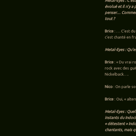
Metal-Eyes : C’es
évolué et il n’y a 
penser… Comment 
tout ?
Brice
: … C’est du 
c’est chanté en f
Metal-Eyes : Qu’es
Brice
: « Du vrai r
rock avec des guit
Nickelback….
Nico
: On parle so
Brice
: Oui, « alte
Metal-Eyes : Quel
instants du Indoc
« détestent » Indo
chantants, mais qu