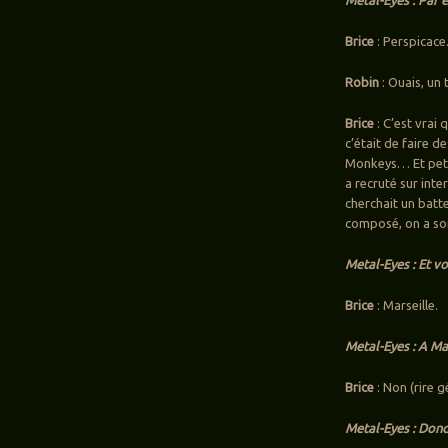
Brice
: Perspicace
Robin
: Ouais, un
Brice
: C’est vrai 
c’était de faire d
Monkeys… Et petit
a recruté sur inte
cherchait un batte
composé, on a sor
Metal-Eyes : Et v
Brice
: Marseille.
Metal-Eyes : A Ma
Brice
: Non (rire g
Metal-Eyes : Donc 