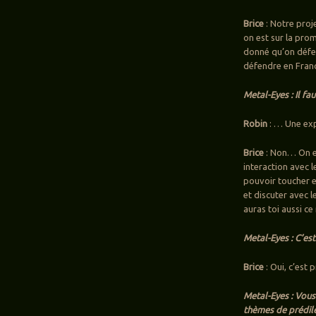
Brice
: Notre proje
on est sur la prom
donné qu’on défen
défendre en Franc
Metal-Eyes : Il fa
Robin
: … Une exp
Brice
: Non… On es
interaction avec l
pouvoir toucher e
et discuter avec l
auras toi aussi ce
Metal-Eyes : C’est
Brice
: Oui, c’est 
Metal-Eyes : Vous 
thèmes de prédilec