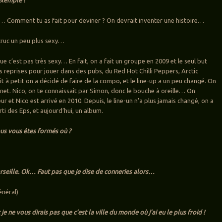
… Comment tu as fait pour deviner ? On devrait inventer une histoire…
 truc un peu plus sexy…
que c’est pas très sexy… En fait, on a fait un groupe en 2009 et le seul but
es reprises pour jouer dans des pubs, du Red Hot Chilli Peppers, Arctic
 à petit on a décidé de faire de la compo, et le line-up a un peu changé. On
rnet. Nico, on te connaissait par Simon, donc le bouche à oreille… On
ur et Nico est arrivé en 2010. Depuis, le line-un n’a plus jamais changé, on a
ti des Eps, et aujourd’hui, un album.
ous vous êtes formés où ?
rseille. Ok… Faut pas que je dise de conneries alors…
énéral)
je ne vous dirais pas que c’est la ville du monde où j’ai eu le plus froid !