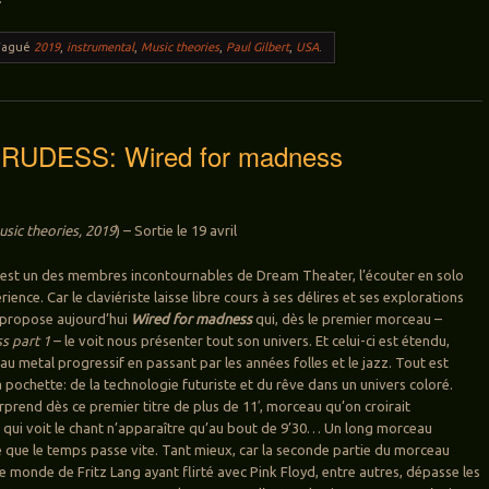
Tagué
2019
,
instrumental
,
Music theories
,
Paul Gilbert
,
USA
.
RUDESS: Wired for madness
sic theories, 2019
) – Sortie le 19 avril
est un des membres incontournables de Dream Theater, l’écouter en solo
rience. Car le claviériste laisse libre cours à ses délires et ses explorations
s propose aujourd’hui
Wired for madness
qui, dès le premier morceau –
s part 1
– le voit nous présenter tout son univers. Et celui-ci est étendu,
o au metal progressif en passant par les années folles et le jazz. Tout est
 la pochette: de la technologie futuriste et du rêve dans un univers coloré.
prend dès ce premier titre de plus de 11′, morceau qu’on croirait
 qui voit le chant n’apparaître qu’au bout de 9’30… Un long morceau
lé que le temps passe vite. Tant mieux, car la seconde partie du morceau
le monde de Fritz Lang ayant flirté avec Pink Floyd, entre autres, dépasse les