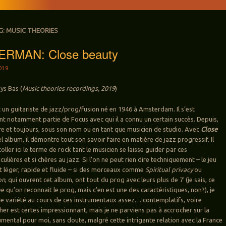
G:
MUSIC THEORIES
ERMAN: Close beauty
019
ys Bas (
Music theories recordings, 2019
)
 un guitariste de jazz/prog/fusion né en 1946 à Amsterdam. Il s’est
ant notamment partie de Focus avec qui il a connu un certain succès. Depuis,
ore et toujours, sous son nom ou en tant que musicien de studio. Avec
Close
l album, il démontre tout son savoir faire en matière de jazz progressif. Il
coller ici le terme de rock tant le musicien se laisse guider par ces
culières et si chères au jazz. Si l’on ne peut rien dire techniquement – le jeu
t léger, rapide et fluide – si des morceaux comme
Spiritual privacy
ou
on
, qui ouvrent cet album, ont tout du prog avec leurs plus de 7′ (je sais, ce
ée qu’on reconnait le prog, mais c’en est une des caractéristiques, non?), je
e variété au cours de ces instrumentaux assez… contemplatifs, voire
cher est certes impressionnant, mais je ne parviens pas à accrocher sur la
umental pour moi, sans doute, malgré cette intrigante relation avec la France