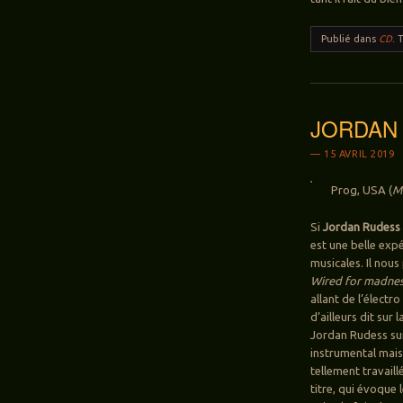
Publié dans
CD
.
JORDAN 
15 AVRIL 2019
Prog, USA (
Mu
Si
Jordan Rudess
est une belle expé
musicales. Il nou
Wired for madnes
allant de l’électr
d’ailleurs dit sur
Jordan Rudess sur
instrumental mais
tellement travail
titre, qui évoque 