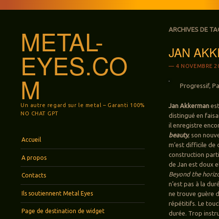
METAL-
ARCHIVES DE TA
JAN AKK
EYES.CO
4 NOVEMBRE 2
M
Progressif, Pa
Un autre regard sur le metal – Garanti 100%
Jan Akkerman
est
NO CHAT GPT
distingué en fais
il enregistre enc
beauty
, son nouve
Menu
Aller au contenu principal
Accueil
m’est difficile de 
construction parti
A propos
de Jan est doux e
Beyond the horiz
Contacts
n’est pas à la dur
Ils soutiennent Metal Eyes
ne trouve guère d
répétitifs. Le tou
Page de destination de widget
durée. Trop instr