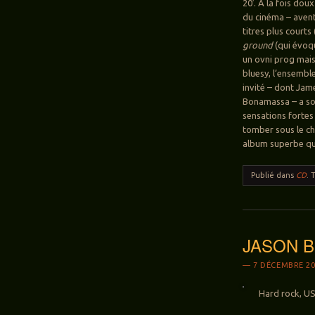
20′. A la fois do
du cinéma – avent
titres plus courts
ground
(qui évoq
un ovni prog mais
bluesy, l’ensembl
invité – dont Jam
Bonamassa – a son
sensations fortes 
tomber sous le c
album superbe qu
Publié dans
CD
.
JASON BE
7 DÉCEMBRE 20
Hard rock, US