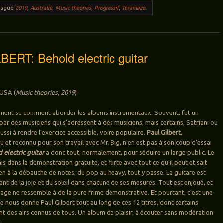
Tagué
2019
,
Australie
,
Music theories
,
Progressif
,
Teramaze
.
ERT: Behold electric guitar
 USA (
Music theories, 2019
)
aiment su comment aborder les albums instrumentaux. Souvent, fut un
ar des musiciens qui s’adressent à des musiciens, mais certains, Satriani ou
éussi à rendre l’exercice accessible, voire populaire.
Paul Gilbert
,
et reconnu pour son travail avec Mr. Big, n’en est pas à son coup d’essai
 electric guitar
a donc tout, normalement, pour séduire un large public. Le
ais dans la démonstration gratuite, et flirte avec tout ce qu’il peut et sait
ien à la débauche de notes, du pop au heavy, tout y passe. La guitare est
flant de la joie et du soleil dans chacune de ses mesures. Tout est enjoué, et
age ne ressemble à de la pure frime démonstrative. Et pourtant, c’est une
e nous donne Paul Gilbert tout au long de ces 12 titres, dont certains
 des airs connus de tous. Un album de plaisir, à écouter sans modération
!