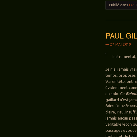
Publié dans
CD
.
PAUL GILB
27 MAI 2019
Instrumental,
Je n’ai jamais vr
temps, proposés p
Vai en tête, ont r
évidemment connu 
en solo. Ce
Behold
gaillard n’est jam
faire. Du soft aér
claire, Paul insuf
jamais aucun pass
véritable leçon qu
passages évoquent
tant il fait du bien