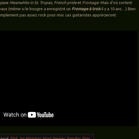
ptyque
Meanwhile in St. Tropez, French pride
et
Fromage
. Mais d’où sortent
aux (même si le bougre a enregistré un
Fromage à trois
il y a 10 ans…) Bien
 simplement pas assez rock pour moi. Les guitaristes apprécieront
Tagué
2019
,
Jan Akkerman
,
Music theories
,
Pays-Bas
,
Prog
.