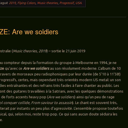
Tagué
2019
,
Flying Colors
,
Music theories
,
Progressif
,
USA
.
: Are we soldiers
stralie (
Music theories, 2019
) – sortie le 21 juin 2019
au compteur depuis la formation du groupe à Melbourne en 1994, je ne
ze
qu’avec ce
Are we soldiers
au son résolument moderne. L’album de 10
 travers de morceaux peu radiophoniques par leur durée (de 5’10 à 11’58!)
rogressifs, certes, mais cependant très orientés modern US metal: un son
es entraînantes et des refrains très faciles à faire chanter au public. Les
nt des guitares travaillées à la Satriani, avec les quelques démonstrations
, de forts accents heavy pop (
Are we soldiers
) ainsi qu’un peu de rage
l conquer collide, From saviour to assassin
). Le chant est souvent très,
iterait par instants un peu plus d’agressivité. L’ensemble propose toutefois
ical, qui, selon moi, reste trop pop. Ce qui sans aucun doute séduira les
e.