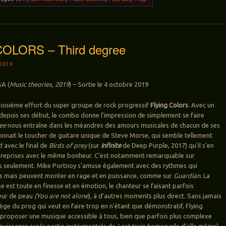
OLORS – Third degree
2019
SA (
Music theories, 2019
) – Sortie le 4 octobre 2019
troisième effort du super groupe de rock progressif
Flying Colors
. Avec un
 depuis ses début, le combo donne l’impression de simplement se faire
ee
nous entraîne dans les méandres des amours musicales de chacun de ses
nait le toucher de guitare unique de Steve Morse, qui semble tellement
d avec le final de
Birds of prey
(sur
Infinite
de Deep Purple, 2017) qu’il s’en
e reprises avec le même bonheur. C’est notamment remarquable sur
as seulement. Mike Portnoy s’amuse également avec des rythmes qui
es mais peuvent monter en rage et en puissance, comme sur
Guardian.
La
e est toute en finesse et en émotion, le chanteur se faisant parfois
eur de peau
(You are not alone
)
,
à d’autres moments plus direct. Sans jamais
ège du prog qui veut en faire trop en n’étant que démonstratif, Flying
 proposer une musique accessible à tous, bien que parfois plus complexe
puissance sur la partie instrumentale de
Last train home
parle d’elle même).