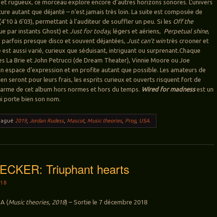
ux et rugueux, ce morceau explore encore d’autres horizons sonores. L’univers
ure autant que déjanté – n’est jamais très loin. La suite est composée de
 (4’10 à 6’03), permettant à l’auditeur de souffler un peu. Si les
Off the
ue par instants Ghost) et
Just for today
, légers et aériens,
Perpetual shine
,
 parfois presque disco et souvent déjantées,
Just can’t win
très crooner et
e est aussi varié, curieux que séduisant, intriguant ou surprenant.Chaque
es La Brie et John Petrucci (de Dream Theater), Vinnie Moore ou Joe
 espace d’expression et en profite autant que possible. Les amateurs de
en seront pour leurs frais, les esprits curieux et ouverts risquent fort de
harme de cet album hors normes et hors du temps.
Wired for madness
est un
i porte bien son nom.
Tagué
2019
,
Jordan Rudess
,
Mascot
,
Music theories
,
Prog
,
USA
.
CKER: Triuphant hearts
18
A (
Music theories, 2018
) – Sortie le 7 décembre 2018