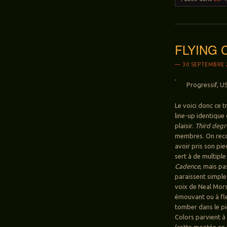
FLYING C
30 SEPTEMBRE 
Progressif, U
Le voici donc ce 
line-up identique
plaisir.
Third degr
membres. On recon
avoir pris son pie
sert à de multipl
Cadence
, mais p
paraissent simpl
voix de Neal Mors
émouvant ou à fl
tomber dans le pi
Colors parvient à
(cette montée en 