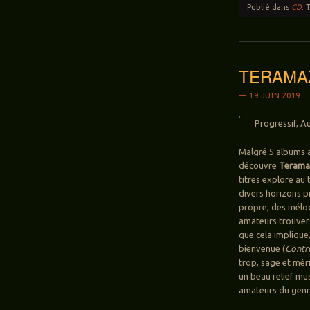
Publié dans
CD
.
TERAMAZE
19 JUIN 2019
Progressif, Au
Malgré 5 albums 
découvre
Terama
titres explore au
divers horizons p
propre, des mélodi
amateurs trouvero
que cela implique
bienvenue (
Contro
trop, sage et mér
un beau relief mus
amateurs du genr