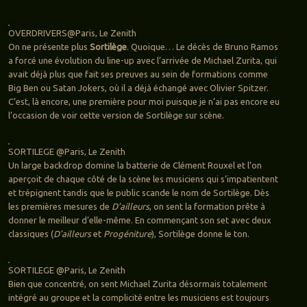
OVERDRIVERS@Paris, Le Zenith
On ne présente plus
Sortilège
. Quoique… Le décès de Bruno Ramos
a forcé une évolution du line-up avec l’arrivée de Michael Zurita, qui
avait déjà plus que fait ses preuves au sein de formations comme
Big Ben ou Satan Jokers, où il a déjà échangé avec Olivier Spitzer.
C’est, là encore, une première pour moi puisque je n’ai pas encore eu
l’occasion de voir cette version de Sortilège sur scène.
SORTILEGE @Paris, Le Zenith
Un large backdrop domine la batterie de Clément Rouxel et l’on
aperçoit de chaque côté de la scène les musiciens qui s’impatientent
et trépignent tandis que le public scande le nom de Sortilège. Dès
les premières mesures de
D’ailleurs
, on sent la formation prête à
donner le meilleur d’elle-même. En commençant son set avec deux
classiques (
D’ailleurs
et
Progéniture
), Sortilège donne le ton.
SORTILEGE @Paris, Le Zenith
Bien que concentré, on sent Michael Zurita désormais totalement
intégré au groupe et la complicité entre les musiciens est toujours