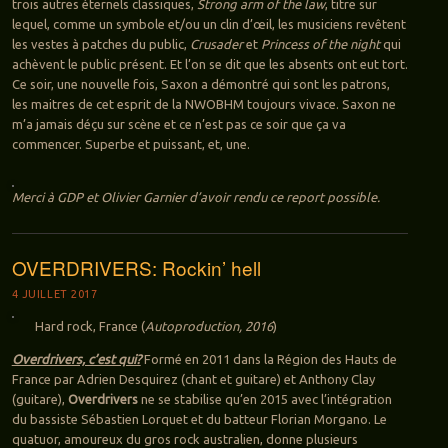
trois autres éternels classiques,
Strong arm of the law
, titre sur
lequel, comme un symbole et/ou un clin d’œil, les musiciens revêtent
les vestes à patches du public,
Crusader
et
Princess of the night
qui
achèvent le public présent. Et l’on se dit que les absents ont eut tort.
Ce soir, une nouvelle fois, Saxon a démontré qui sont les patrons,
les maitres de cet esprit de la NWOBHM toujours vivace. Saxon ne
m’a jamais déçu sur scène et ce n’est pas ce soir que ça va
commencer. Superbe et puissant, et, une.
Merci à GDP et Olivier Garnier d’avoir rendu ce report possible.
OVERDRIVERS: Rockin’ hell
4 JUILLET 2017
Hard rock, France (
Autoproduction, 2016
)
Overdrivers, c’est qui?
Formé en 2011 dans la Région des Hauts de
France par Adrien Desquirez (chant et guitare) et Anthony Clay
(guitare),
Overdrivers
ne se stabilise qu’en 2015 avec l’intégration
du bassiste Sébastien Lorquet et du batteur Florian Morgano. Le
quatuor, amoureux du gros rock australien, donne plusieurs