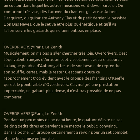
un couloir dans lequel les autres musiciens vont devoir circuler. On
comprend très vite, dès l’arrivée du chanteur guitariste Adrien
Desquirez, du guitariste Anthony Clay et du petit dernier, le bassiste
Lion Das Neves, que le set va être plus qu’énergique et qu’il va
falloir suivre les gaillards qui ne tiennent pas en place.
OVERDRIVERS@Paris, Le Zenith
Musicalement, on n’a pas à aller chercher très loin. Overdrivers, c’est
l’équivalent français d’Airbourne, et visuellement aussi d’ailleurs…
La langue pendue d’Anthony atteste de son besoin de reprendre
son souffle, certes, mais le reste? C’est sans doute ce
rapprochement trop évident avec le groupe des frangins O’Keeffe
qui est le point faible d’Overdrivers. Car, malgré une prestation
impeccable, un gabarit plus dense, il n’est pas possible de ne pas
comparer.
OVERDRIVERS@Paris, Le Zenith
Pendant un peu moins d’une demi heure, le quatuor délivre un set
de cinq petits titres et parvient à se mettre le public, convaincu,
dans la poche. Un groupe certainement à revoir pour un set complet
et une belle mise en bouche.