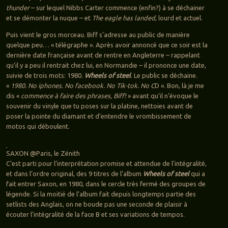
thunder
– sur lequel Nibbs Carter commence (enfin?) à se déchainer
et se démonter la nuque – et
The eagle has landed
, lourd et actuel.
Puis vient le gros morceau. Biff s’adresse au public de manière
quelque peu… « télégraphe ». Après avoir annoncé que ce soir est la
dernière date française avant de rentre en Angleterre – rappelant
qu’il y a peu il rentrait chez lui, en Normandie – il prononce une date,
suivie de trois mots: 1980.
Wheels of steel
. Le public se déchaine.
«
1980. No iphones. No facebook. No Tik-tok. No C
D ». Bon, là je me
dis «
commence à faire des phrases, Biff!
» avant qu’il n’évoque le
souvenir du vinyle que tu poses sur la platine, nettoies avant de
poser la pointe du diamant et d’entendre le vrombissement de
motos qui déboulent.
SAXON @Paris, le Zénith
C’est parti pour l’interprétation promise et attendue de l’intégralité,
et dans l’ordre original, des 9 titres de l’album
Wheels of steel
qui a
fait entrer Saxon, en 1980, dans le cercle très fermé des groupes de
légende. Si la moitié de l’album fait depuis longtemps partie des
setlists des Anglais, on ne boude pas une seconde de plaisir à
écouter l’intégralité de la face B et ses variations de tempos.