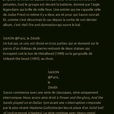
pétantes, tout le groupe est devant la batterie, dominé par l’aigle
légendaire qui brille de mille feux. Une entrée qui me rappelle celle
de Judas Priest ici même il y a deux ans et pour qui Saxon ouvrait.
Et, comme c’est désormais le cas depuis la sortie de son dernier
album, c’est
Hell fire and damnation
qui ouvre le bal.
SAXON @Paris, le Zénith
Un bal qui, ce soir, est divisé en trois parties qui se donnent sur le
parvis d’un château de pierres entouré de deux statues qui
évoquent soit le lion de Metalhead (1999) ou la gargouille de
Unleash the beast (1997), au choix.
SAXON
@Paris,
le
Zénith
Saxon commence avec une série de classiques, série uniquement
interrompue. Nous avons ainsi droit à
Power and the glory, And the
bands played on et Dallas 1pm
avant une « interruption » imposée
par le plus récent
Madame Guillotine
(en lieu et place d’un
Solid ball
of rock
proposé à Nantes). La série continue avec
Heavy metal