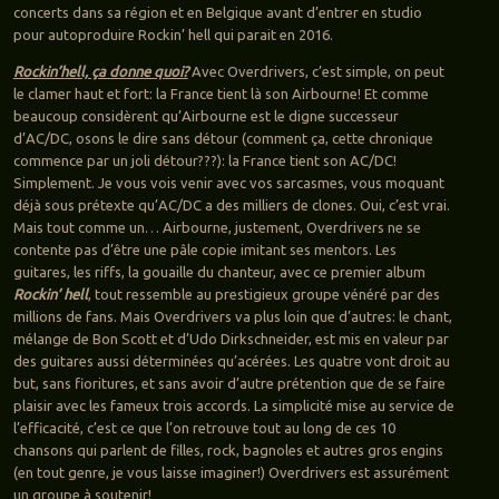
concerts dans sa région et en Belgique avant d’entrer en studio
pour autoproduire Rockin’ hell qui parait en 2016.
Rockin’hell, ça donne quoi?
Avec Overdrivers, c’est simple, on peut
le clamer haut et fort: la France tient là son Airbourne! Et comme
beaucoup considèrent qu’Airbourne est le digne successeur
d’AC/DC, osons le dire sans détour (comment ça, cette chronique
commence par un joli détour???): la France tient son AC/DC!
Simplement. Je vous vois venir avec vos sarcasmes, vous moquant
déjà sous prétexte qu’AC/DC a des milliers de clones. Oui, c’est vrai.
Mais tout comme un… Airbourne, justement, Overdrivers ne se
contente pas d’être une pâle copie imitant ses mentors. Les
guitares, les riffs, la gouaille du chanteur, avec ce premier album
Rockin’ hell
, tout ressemble au prestigieux groupe vénéré par des
millions de fans. Mais Overdrivers va plus loin que d’autres: le chant,
mélange de Bon Scott et d’Udo Dirkschneider, est mis en valeur par
des guitares aussi déterminées qu’acérées. Les quatre vont droit au
but, sans fioritures, et sans avoir d’autre prétention que de se faire
plaisir avec les fameux trois accords. La simplicité mise au service de
l’efficacité, c’est ce que l’on retrouve tout au long de ces 10
chansons qui parlent de filles, rock, bagnoles et autres gros engins
(en tout genre, je vous laisse imaginer!) Overdrivers est assurément
un groupe à soutenir!