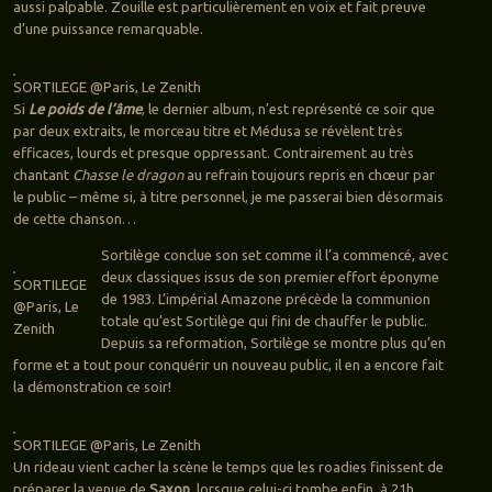
aussi palpable. Zouille est particulièrement en voix et fait preuve
d’une puissance remarquable.
SORTILEGE @Paris, Le Zenith
Si
Le poids de l’âme
, le dernier album, n’est représenté ce soir que
par deux extraits, le morceau titre et Médusa se révèlent très
efficaces, lourds et presque oppressant. Contrairement au très
chantant
Chasse le dragon
au refrain toujours repris en chœur par
le public – même si, à titre personnel, je me passerai bien désormais
de cette chanson…
Sortilège conclue son set comme il l’a commencé, avec
deux classiques issus de son premier effort éponyme
SORTILEGE
de 1983. L’impérial Amazone précède la communion
@Paris, Le
totale qu’est Sortilège qui fini de chauffer le public.
Zenith
Depuis sa reformation, Sortilège se montre plus qu’en
forme et a tout pour conquérir un nouveau public, il en a encore fait
la démonstration ce soir!
SORTILEGE @Paris, Le Zenith
Un rideau vient cacher la scène le temps que les roadies finissent de
préparer la venue de
Saxon
. lorsque celui-ci tombe enfin, à 21h