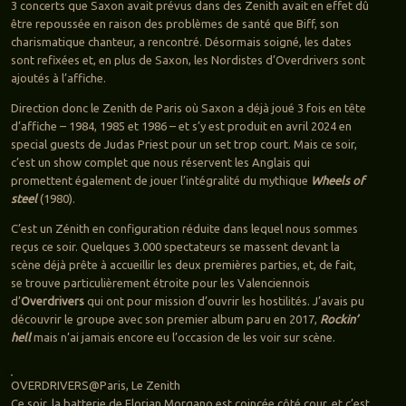
3 concerts que Saxon avait prévus dans des Zenith avait en effet dû
être repoussée en raison des problèmes de santé que Biff, son
charismatique chanteur, a rencontré. Désormais soigné, les dates
sont refixées et, en plus de Saxon, les Nordistes d’Overdrivers sont
ajoutés à l’affiche.
Direction donc le Zenith de Paris où Saxon a déjà joué 3 fois en tête
d’affiche – 1984, 1985 et 1986 – et s’y est produit en avril 2024 en
special guests de Judas Priest pour un set trop court. Mais ce soir,
c’est un show complet que nous réservent les Anglais qui
promettent également de jouer l’intégralité du mythique
Wheels of
steel
(1980).
C’est un Zénith en configuration réduite dans lequel nous sommes
reçus ce soir. Quelques 3.000 spectateurs se massent devant la
scène déjà prête à accueillir les deux premières parties, et, de fait,
se trouve particulièrement étroite pour les Valenciennois
d’
Overdrivers
qui ont pour mission d’ouvrir les hostilités. J’avais pu
découvrir le groupe avec son premier album paru en 2017,
Rockin’
hell
mais n’ai jamais encore eu l’occasion de les voir sur scène.
OVERDRIVERS@Paris, Le Zenith
Ce soir, la batterie de Florian Morgano est coincée côté cour, et c’est