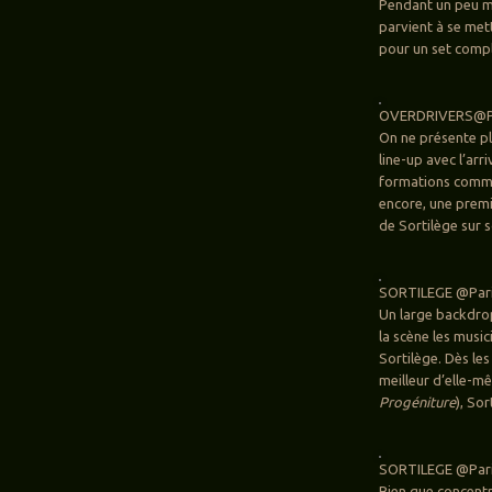
Pendant un peu mo
parvient à se met
pour un set compl
OVERDRIVERS@Par
On ne présente p
line-up avec l’arr
formations comme 
encore, une premi
de Sortilège sur 
SORTILEGE @Paris
Un large backdrop
la scène les music
Sortilège. Dès le
meilleur d’elle-m
Progéniture
), So
SORTILEGE @Paris
Bien que concentr