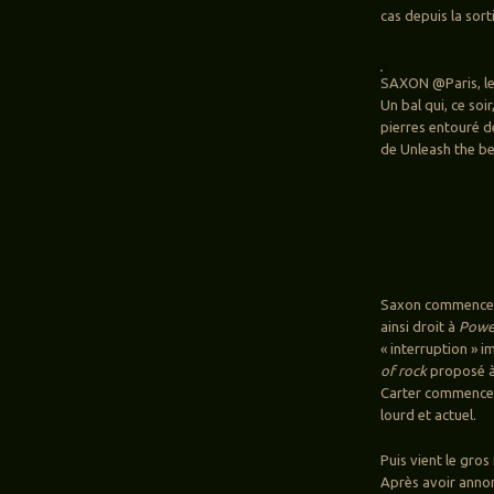
cas depuis la sort
SAXON @Paris, le
Un bal qui, ce soi
pierres entouré d
de Unleash the be
Saxon commence a
ainsi droit à
Power
« interruption » 
of rock
proposé à 
Carter commence (
lourd et actuel.
Puis vient le gro
Après avoir annon