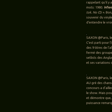
rappelant qu’il y 
mots: 1980.
Wheel
tok. No C
D ». Bon,
souvenir du vinyle
d’entendre le vr
SAXON @Paris, le
C’est parti pour l
des 9 titres de l’
fermé des groupes
setlists des Angla
et ses variations
SAXON @Paris, le
AU gré des chanso
concours a d’aill
le show. Mais pour
et démontre que, 
puissance remarq