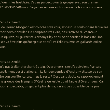
’ouvrir les hostilités. J’avais pu découvrir le groupe avec son premier
17,
Rockin’ hell
mais n’ai jamais encore eu l’occasion de les voir sur scène.
is, Le Zenith
ie de Florian Morgano est coincée côté cour, et c’est un couloir dans lequel les
ont devoir circuler. On comprend très vite, dès l’arrivée du chanteur
Desquirez, du guitariste Anthony Clay et du petit dernier, le bassiste Lion
set va être plus qu’énergique et qu’il va falloir suivre les gaillards qui ne
lace.
is, Le Zenith
’a pas à aller chercher très loin. Overdrivers, c’est l’équivalent français
isuellement aussi d’ailleurs… La langue pendue d’Anthony atteste de son
re son souffle, certes, mais le reste? C’est sans doute ce rapprochement
le groupe des frangins O’Keeffe qui est le point faible d’Overdrivers. Car,
tion impeccable, un gabarit plus dense, il n’est pas possible de ne pas
is, Le Zenith