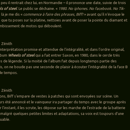
a peu il rentrait chez lui, en Normandie – il prononce une date, suivie de trois
s of steel
. Le public se déchaine. «
1980. No iphones. No facebook. No Tik-
 là je me dis «
commence à faire des phrases, Biff!
» avant qu’il n’évoque le
 que tu poses sur la platine, nettoies avant de poser la pointe du diamant et
ombissement de motos qui déboulent.
 Zénith
’interprétation promise et attendue de l’intégralité, et dans l’ordre original,
album
Wheels of steel
qui a fait entrer Saxon, en 1980, dans le cercle très
 de légende. Si la moitié de l’album fait depuis longtemps partie des
is, on ne boude pas une seconde de plaisir à écouter l’intégralité de la face B
 de tempos.
 Zénith
ns, Biff s’empare de vestes à patches qui sont envoyées sur scène. Un
eurs été annoncé et le vainqueur ira partager du temps avec le groupe après
 l’instant, il les scrute, les dépose sur les marche de l’estrade de la batterie
malgré quelques petites limites et adaptations, sa voix est toujours d’une
uable.