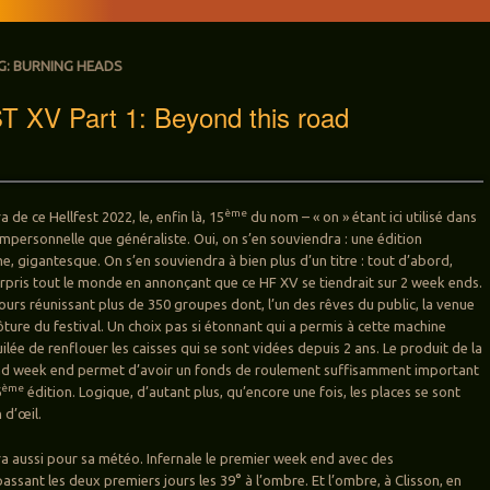
G:
BURNING HEADS
 XV Part 1: Beyond this road
ème
 de ce Hellfest 2022, le, enfin là, 15
du nom – « on » étant ici utilisé dans
impersonnelle que généraliste. Oui, on s’en souviendra : une édition
, gigantesque. On s’en souviendra à bien plus d’un titre : tout d’abord,
urpris tout le monde en annonçant que ce HF XV se tiendrait sur 2 week ends.
ours réunissant plus de 350 groupes dont, l’un des rêves du public, la venue
ôture du festival. Un choix pas si étonnant qui a permis à cette machine
lée de renflouer les caisses qui se sont vidées depuis 2 ans. Le produit de la
nd week end permet d’avoir un fonds de roulement suffisamment important
ème
6
édition. Logique, d’autant plus, qu’encore une fois, les places se sont
 d’œil.
a aussi pour sa météo. Infernale le premier week end avec des
ssant les deux premiers jours les 39° à l’ombre. Et l’ombre, à Clisson, en