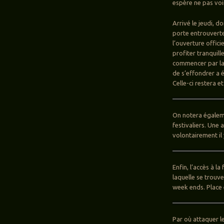
espère ne pas voi
Arrivé le jeudi, d
porte entrouverte 
l’ouverture offici
profiter tranquil
commencer par la 
de s’effondrer a é
Celle-ci restera e
On notera égaleme
festivaliers. Une
volontairement il
Enfin, l’accès à l
laquelle se trouve
week ends. Place 
Par où attaquer l