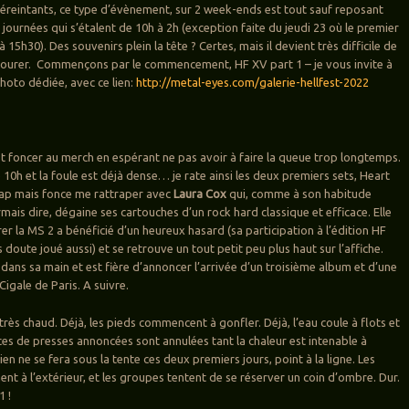
 éreintants, ce type d’évènement, sur 2 week-ends est tout sauf reposant
journées qui s’étalent de 10h à 2h (exception faite du jeudi 23 où le premier
 15h30). Des souvenirs plein la tête ? Certes, mais il devient très difficile de
vourer. Commençons par le commencement, HF XV part 1 – je vous invite à
 photo dédiée, avec ce lien:
http://metal-eyes.com/galerie-hellfest-2022
est foncer au merch en espérant ne pas avoir à faire la queue trop longtemps.
e 10h et la foule est déjà dense… je rate ainsi les deux premiers sets, Heart
eap mais fonce me rattraper avec
Laura Cox
qui, comme à son habitude
mais dire, dégaine ses cartouches d’un rock hard classique et efficace. Elle
er la MS 2 a bénéficié d’un heureux hasard (sa participation à l’édition HF
oute joué aussi) et se retrouve un tout petit peu plus haut sur l’affiche.
ic dans sa main et est fière d’annoncer l’arrivée d’un troisième album et d’une
 Cigale de Paris. A suivre.
, très chaud. Déjà, les pieds commencent à gonfler. Déjà, l’eau coule à flots et
ces de presses annoncées sont annulées tant la chaleur est intenable à
ien ne se fera sous la tente ces deux premiers jours, point à la ligne. Les
nt à l’extérieur, et les groupes tentent de se réserver un coin d’ombre. Dur.
1 !