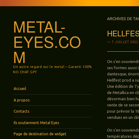
METAL-
ARCHIVES DE TA
HELLFEST
EYES.CO
7 JUILLET 2022
M
On s’en souviendra
Un autre regard sur le metal – Garanti 100%
ses formes aussi 
NO CHAT GPT
dantesque, énorme
Hellfest prod a s
Menu
Aller au contenu principal
Une édition de 7 j
Accueil
de Metallica en cl
désormais bien hui
A propos
vente de ce seco
pour prévoir la 1
Contacts
vendues en un clin
Ils soutiennent Metal Eyes
On s’en souviendr
Page de destination de widget
températures dépa