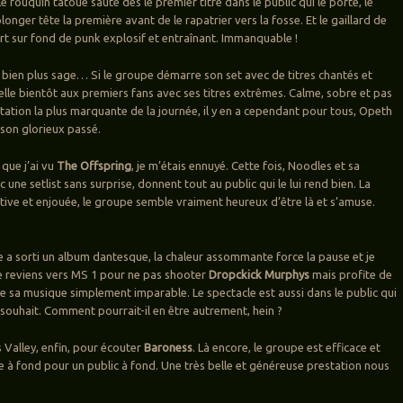
 rouquin tatoué saute dès le premier titre dans le public qui le porte, le
 plonger tête la première avant de le rapatrier vers la fosse. Et le gaillard de
rt sur fond de punk explosif et entraînant. Immanquable !
 bien plus sage… Si le groupe démarre son set avec de titres chantés et
pelle bientôt aux premiers fans avec ses titres extrêmes. Calme, sobre et pas
tation la plus marquante de la journée, il y en a cependant pour tous, Opeth
 son glorieux passé.
 que j’ai vu
The Offspring
, je m’étais ennuyé. Cette fois, Noodles et sa
ne setlist sans surprise, donnent tout au public qui le lui rend bien. La
stive et enjouée, le groupe semble vraiment heureux d’être là et s’amuse.
 a sorti un album dantesque, la chaleur assommante force la pause et je
e reviens vers MS 1 pour ne pas shooter
Dropckick Murphys
mais profite de
de sa musique simplement imparable. Le spectacle est aussi dans le public qui
souhait. Comment pourrait-il en être autrement, hein ?
s Valley, enfin, pour écouter
Baroness
. Là encore, le groupe est efficace et
ne à fond pour un public à fond. Une très belle et généreuse prestation nous