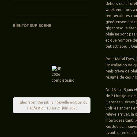
dehors de la forê
week end nous a m
températures chut
généreusement une
BIENTÔT SUR SCENE
gigantesque éten
pluie ne sont pas 
et que nombre de 
ont attrapé… Oui,
Pour Metal Eyes, 
l’installation de
Mais trêve de plai
résumé de ces 7 jo
Du 16 au 19 juin 
de 21 km/jour de f
5 scènes visitées 
Tales from the pit, la nouvelle édition du
voir les anciens e
Hellfest du 18 au 21 juin 2026
relève arriver, l
interposés tant il
Kid Joe et… suive
avant le feu d’ar