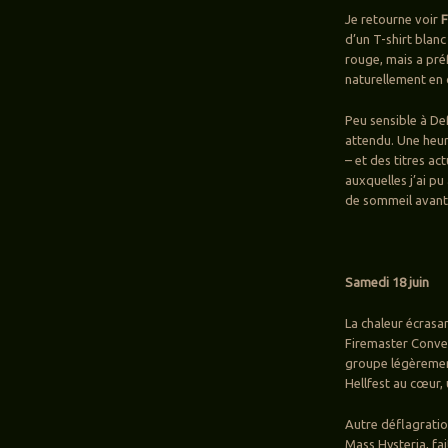
Je retourne voir
F
d’un T-shirt blan
rouge, mais a préf
naturellement en c
Peu sensible à De
attendu. Une heure
– et des titres ac
auxquelles j’ai pu
de sommeil avant
Samedi 18 juin
La chaleur écras
Firemaster Convent
groupe légèrement
Hellfest au cœur,
Autre déflagratio
Mass Hysteria, fai