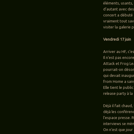
éléments, usants,
d’autant avec des 
concert a débuté à
vraiment tout sa
visiter la galerie
Vendredi 17 juin
Arriver au HF, c’
Il n’est pas encor
Attack et Frog L
pourrait-on désor
qui devait inaugur
from Home a sans d
Elle tient le publ
release party à la
Déjà il fait chaud
déjà les conféren
l’espace presse. R
interviews se mène
On n’est que jour 