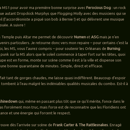
 la MS1 pour avoir ma première bonne surprise avec
Ferocious Dog
: un rock
que autant Dropckick Murphys que Flogging Molly avec des musiciens qui se
l (l’accordéoniste a piqué son bob à Bernie !) et qui délivrent une musique
ouée. A suivre !
us Temple puis Altar me permet de découvrir
Numen
et
ASG
mais je n’en
enirs particuliers. Je retourne donc vers mon repaire – pour certains c’est la
, les MS, vous l’aurez compris – pour soutenir les Orléanais de
Burning
 punk sur la MS alors que le soleil commence à taper fort sur les têtes, quoi
upe est en forme, monte sur scène comme il est à la ville et dispense son
une bonne quarantaine de minutes. Simple, direct et efficace.
 fait tant de gorges chaudes, me laisse quasi indifférent. Beaucoup d’espoir
i tombent à l’eau malgré les indéniables qualités musicales du combo. Est-il à
Shinedown
qui, même en passant plus tôt que ce qu’il mérite, fonce dans le
pas forcément mon truc, mais force est de reconnaitre que les Floridiens ont
ance et une énergie qui forcent le respect.
rouve dès l’arrivée sur scène de
Frank Carter & The Rattlesnakes
. Enragé