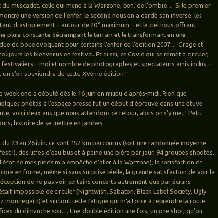
t du muscadet, celle qui mène à la Warzone, ben, de l’ombre… Si le premier
ontré une version de l’enfer, le second nous en a gardé son inverse, les
ant drastiquement – autour de 20° maximum – et le ciel nous offrant
 pluie constante détrempant le terrain et le transformant en une
due de boue évoquant pour certains l’enfer de l’édition 2007… Orage et
toujours les bienvenus en festival. Et aussi, ce Covid qui se remet à circuler,
festivaliers – moi et nombre de photographes et spectateurs amis inclus –
 on s’en souviendra de cette XVème édition !
le week end a débuté dès le 16 juin en milieu d’après-midi. Rien que
 quelques photos à l’espace presse fut un début d’épreuve dans une étuve.
nte, voici deux ans que nous attendons ce retour, alors on s’y met ! Petit
urs, histoire de se mettre en jambes :
et du 23 au 26 juin, ce sont 152 km parcourus (soit une randonnée moyenne
est !), des litres d’eau bus et à peine une bière par jour, 94 groupes shootés,
(l’état de mes pieds m’a empêché d’aller à la Warzone), la satisfaction de
ncore en forme, même si sans surprise réelle, la grande satisfaction de voir la
a déception de ne pas voir certains concerts autrement que par écrans
 était impossible de circuler (Nightwish, Sabaton, Black Label Society, Ugly
z mon regard) et surtout cette fatigue qui m’a forcé à reprendre la route
tifices du dimanche soir… Une double édition une fois, un one shot, qu’on