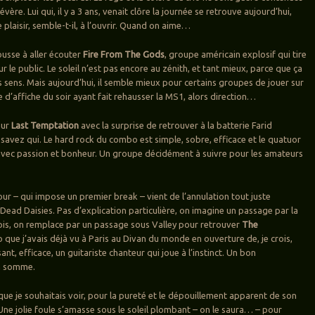
évère. Lui qui, il y a 3 ans, venait clôre la journée se retrouve aujourd’hui,
plaisir, semble-t-il, à l’ouvrir. Quand on aime…
ousse à aller écouter
Fire From The Gods
, groupe américain explosif qui tire
r le public. Le soleil n’est pas encore au zénith, et tant mieux, parce que ça
s sens. Mais aujourd’hui, il semble mieux pour certains groupes de jouer sur
 d’affiche du soir ayant fait rehausser la MS1, alors direction…
eur
Last Temptation
avec la surprise de retrouver à la batterie Farid
savez qui. Le hard rock du combo est simple, sobre, efficace et le quatuor
avec passion et bonheur. Un groupe décidément à suivre pour les amateurs
our – qui impose un premier break – vient de l’annulation tout juste
ead Daisies. Pas d’explication particulière, on imagine un passage par la
pis, on remplace par un passage sous Valley pour retrouver
The
o que j’avais déjà vu à Paris au Divan du monde en ouverture de, je crois,
nt, efficace, un guitariste chanteur qui joue à l’instinct. Un bon
n somme.
que je souhaitais voir, pour la pureté et le dépouillement apparent de son
 Une jolie foule s’amasse sous le soleil plombant – on le saura… – pour