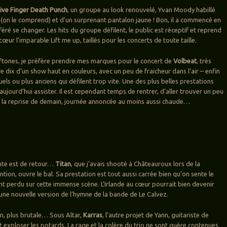
ive Finger Death Punch
, un groupe au look renouvelé, Yvan Moody habillé
c (on le comprend) et d’un surprenant pantalon jaune ! Bon, il a commencé en
éré se changer. Les hits du groupe défilent, le public est réceptif et reprend
œur l’imparable Lift me up, taillés pour les concerts de toute taille.
ftones, je préfère prendre mes marques pour le concert de
Volbeat
, très
 dix d’un show haut en couleurs, avec un peu de fraicheur dans l’air – enfin
tuels ou plus anciens qui défilent trop vite. Une des plus belles prestations
 aujourd’hui assister. Il est cependant temps de rentrer, d’aller trouver un peu
 la reprise de demain, journée annoncée au moins aussi chaude…
ante est de retour…
Titan
, que j’avais shooté à Châteauroux lors de la
ion, ouvre le bal. Sa prestation est tout aussi carrée bien qu’on sente le
 perdu sur cette immense scène. L’Irlande au cœur pourrait bien devenir
 une nouvelle version de l’hymne de la bande de Le Calvez.
n, plus brutale… Sous Altar,
Karras
, l’autre projet de Yann, guitariste de
t exploser les potards. La rage et la colère du trio ne sont guère contenues