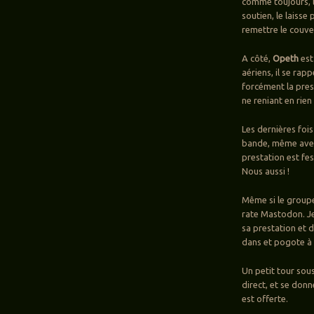
comme toujours, le
soutien, le laisse
remettre le couve
A côté,
Opeth
est
aériens, il se rap
forcément la pres
ne reniant en rien
Les dernières fois
bande, même avec u
prestation est fe
Nous aussi !
Même si le groupe
rate Mastodon. J
sa prestation et 
dans et pogote à 
Un petit tour sou
direct, et se don
est offerte.