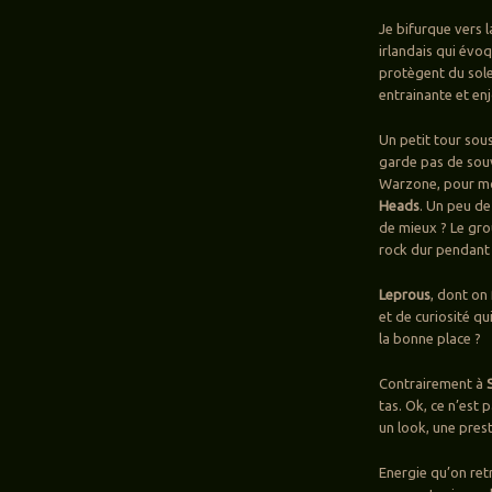
Je bifurque vers
irlandais qui évo
protègent du solei
entrainante et enj
Un petit tour so
garde pas de souv
Warzone, pour moi
Heads
. Un peu de
de mieux ? Le gro
rock dur pendant 
Leprous
, dont on
et de curiosité qu
la bonne place ?
Contrairement à
tas. Ok, ce n’est 
un look, une prest
Energie qu’on ret