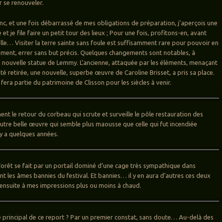
r se renouveler.
onc, et une fois débarrassé de mes obligations de préparation, j’aperçois une
et je file faire un petit tour des lieux ; Pour une fois, profitons-en, avant
elle… Visiter la terre sainte sans foule est suffisamment rare pour pouvoir en
lement, errer sans but précis. Quelques changements sont notables, à
nouvelle statue de Lemmy. L’ancienne, attaquée par les éléments, menaçant
té retirée, une nouvelle, superbe œuvre de Caroline Brisset, a pris sa place.
t fera partie du patrimoine de Clisson pour les siècles à venir.
nt le retour du corbeau qui scrute et surveille le pôle restauration des
 autre belle œuvre qui semble plus maousse que celle qui fut incendiée
 y a quelques années.
a forêt se fait par un portail dominé d’une cage très sympathique dans
nt les âmes bannies du festival. Et bannies… il y en aura d’autres ces deux
ensuite à mes impressions plus ou moins à chaud.
e principal de ce report ? Par un premier constat, sans doute… Au-delà des