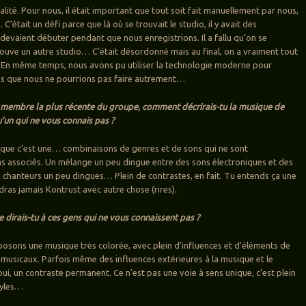
alité. Pour nous, il était important que tout soit fait manuellement par nous,
 C’était un défi parce que là où se trouvait le studio, il y avait des
 devaient débuter pendant que nous enregistrions. Il a fallu qu’on se
ouve un autre studio… C’était désordonné mais au final, on a vraiment tout
 En même temps, nous avons pu utiliser la technologie moderne pour
es que nous ne pourrions pas faire autrement…
e membre la plus récente du groupe, comment décrirais-tu la musique de
’un qui ne vous connais pas ?
s que c’est une… combinaisons de genres et de sons qui ne sont
s associés. Un mélange un peu dingue entre des sons électroniques et des
 chanteurs un peu dingues… Plein de contrastes, en fait. Tu entends ça une
dras jamais Kontrust avec autre chose (rires).
e dirais-tu à ces gens qui ne vous connaissent pas ?
osons une musique très colorée, avec plein d’influences et d’éléments de
 musicaux. Parfois même des influences extérieures à la musique et le
ui, un contraste permanent. Ce n’est pas une voie à sens unique, c’est plein
tyles…