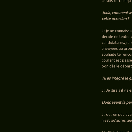
Je suis certain qu
Julia, comment as
cette occasion ?
J : je ne connaiss
décidé de tenter u
candidatures, j’ai
envoyées au group
souhaite te renco
courant est passé 
bon dès le départ
Tu as intégré le 
J : Je dirais il y
Donc avant la p
J : oui, un peu a
n’est qu’après qu