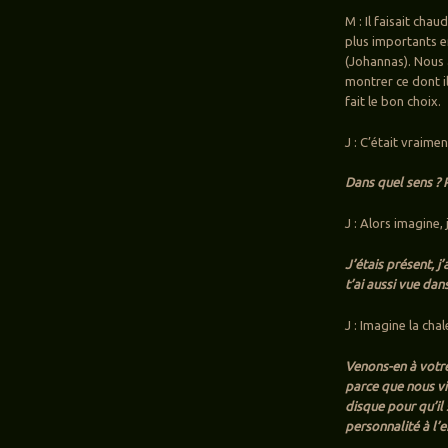
M : Il faisait chau
plus importants e
(Johannas). Nous 
montrer ce dont i
fait le bon choix.
J : C’était vraimen
Dans quel sens ? Pa
J : Alors imagine,
J’étais présent, j
t’ai aussi vue da
J : Imagine la chal
Venons-en à votre
parce que nous v
disque pour qu’il 
personnalité à l