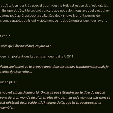
d et c’était un jour très spécial pour nous : le Hellfest est un des festivals les
n Europe et c’était le second concert que nous donnions avec Julia et Johey
avions joué au Grasspop la veille. Ces deux shows leur ont permis de
ls sont capables et ils ont visiblement su nous démontrer que nous avions
t cool !
rce qu’il faisait chaud, ce jour-là !
 jouer en portant des Lederhosen quand il fait 45° !
’ai non seulement vu le groupe jouer dans les tenues traditionnelles mais je
ns cette épaisse robe…
eur en plus !
 nouvel album, Madworld. On ne va pas s’étendre sur le titre du disque
ivons dans un monde de plus en plus dingue, mais qu’avez-vous mis dans ce
soit différent du précédent ? j’imagine, Julia, que tu as pu apporter ta
’ensemble…