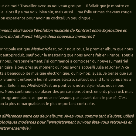
s tout de moi ! Travailler avec un nouveau groupe… Il fallait que je montre ce
le, alors il y a ma voix, bien sûr, mais aussi… ma folie et mes cheveux rouge
is mon expérience pour avoir un cocktail un peu dingue…
omment décrirais-tu l’évolution musicale de Kontrust entre Explositive et
ors du fait d’avoir intégré deux nouveaux membres ?
principale est que
Madworld
est, pour nous tous, le premier album que nous
 autoproduit, sauf pour le mastering que nous avons fait en France. Tout le
par nous. Personnellement, j’ai commencé à composer du nouveau matériel
anitaire, à peu près au moment où nous avons accueilli Julia et Johey. A ce
tais beaucoup de musique électronique, du hip-hop, aussi. Je pense que sur
ux vraiment entendre les influences électro, surtout quand tu le compares à
ms… Selon moi,
Madworld
est un pont vers notre style futur, nous nous
. Nous continuons de placer des percussions et instruments plus rock mais
de programmation, ce que nous ne faisions pas autant dans le passé. C’est
on la plus remarquable, et le plus important contraste.
e différences entre ces deux albums. Avez-vous, comme tant d’autres, utilisé
ologiques modernes pour l’enregistrement ou vous êtes-vous retrouvés en
istrer ensemble ?