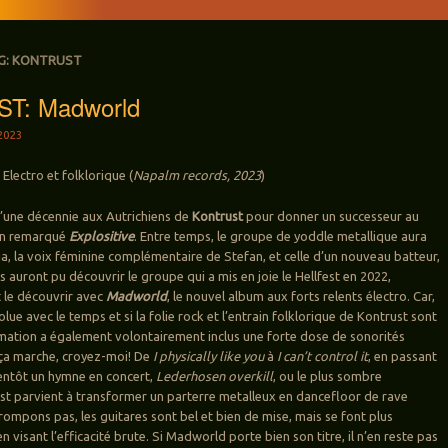
G:
KONTRUST
T: Madworld
2023
 Electro et folklorique (
Napalm records, 2023
)
 d’une décennie aux Autrichiens de
Kontrust
pour donner un successeur au
on remarqué
Explositive
. Entre temps, le groupe de yoddle metallique aura
lia, la voix féminine complémentaire de Stefan, et celle d’un nouveau batteur,
 auront pu découvrir le groupe qui a mis en joie le Hellfest en 2022,
 le découvrir avec
Madworld
, le nouvel album aux forts relents électro. Car,
lue avec le temps et si la folie rock et l’entrain folklorique de Kontrust sont
ormation a également volontairement inclus une forte dose de sonorités
 ça marche, croyez-moi! De
I physically like you
à
I can’t control it
, en passant
ientôt un hymne en concert,
Lederhosen overkill
, ou le plus sombre
ust parvient à transformer un parterre metalleux en dancefloor de rave
rompons pas, les guitares sont bel et bien de mise, mais se font plus
n visant l’efficacité brute. Si Madworld porte bien son titre, il n’en reste pas