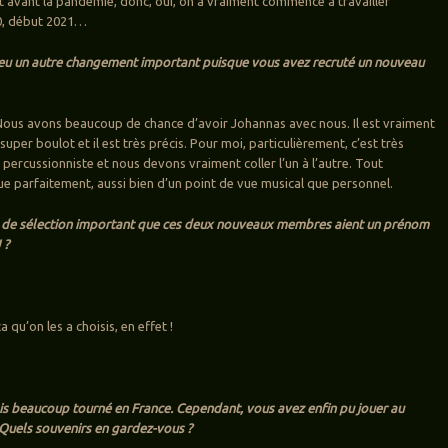
fet avant la pandémie, donc, oui, on a vraiment commencé à travailler
0, début 2021…
i eu un autre changement important puisque vous avez recruté un nouveau
ous avons beaucoup de chance d’avoir Johannas avec nous. Il est vraiment
n super boulot et il est très précis. Pour moi, particulièrement, c’est très
s percussionniste et nous devons vraiment coller l’un à l’autre. Tout
e parfaitement, aussi bien d’un point de vue musical que personnel.
re de sélection important que ces deux nouveaux membres aient un prénom
 ?
 qu’on les a choisis, en effet !
is beaucoup tourné en France. Cependant, vous avez enfin pu jouer au
 Quels souvenirs en gardez-vous ?