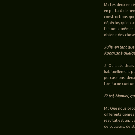
M : Les deux en ré
en partant de rien.
constructions qui
dépêche, qu’on tr
fait nous-mêmes.
obtenir des chos
Julia, en tant qu
Kontrust à quelqu
J : Ouf… Je dirai
habituellement pa
percussions, deux
fois, tu ne confon
Et toi, Manuel, qu
M : Que nous prop
différents genres
résultat est un… o
de couleurs, de s