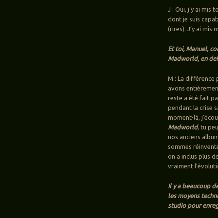
J : Oui, j’y ai mi
dont je suis capab
(rires). J’y ai m
Et toi, Manuel, c
Madworld, en deh
M : La différence 
avons entièrement
reste a été fait 
pendant la crise s
moment-là, j’écou
Madworld
, tu pe
nos anciens albu
sommes réinventés
on a inclus plus 
vraiment l’évoluti
Il y a beaucoup d
les moyens techn
studio pour enreg