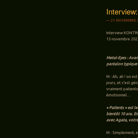
Intervie
21 NOVEMBRE 
Interview KONTRUS
13 novembre 202
Metal-Eyes : Ava
pantalon typique 
M : Ah, ah ! on es
jours, et c’est gé
vraiment patients
émotionnel…
« Patients » est 
bientôt 10 ans. En
avec Agata, votre
M : Simplement, el