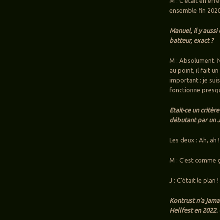
M : C’était en ef
ensemble fin 202
Manuel, il y auss
batteur, exact ?
M : Absolument. N
au point, il fait u
important : je sui
fonctionne presqu
Etait-ce un critè
débutant par un J
Les deux : Ah, ah !
M : C’est comme ça
J : C’était le plan !
Kontrust n’a jama
Hellfest en 2022.