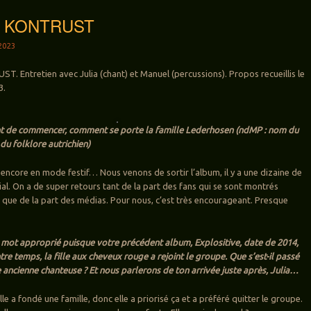
w: KONTRUST
2023
T. Entretien avec Julia (chant) et Manuel (percussions). Propos recueillis le
3.
nt de commencer, comment se porte la famille Lederhosen (ndMP : nom du
du folklore autrichien)
t encore en mode festif… Nous venons de sortir l’album, il y a une dizaine de
nial. On a de super retours tant de la part des fans qui se sont montrés
 que de la part des médias. Pour nous, c’est très encourageant. Presque
le mot approprié puisque votre précédent album, Explositive, date de 2014,
tre temps, la fille aux cheveux rouge a rejoint le groupe. Que s’est-il passé
 ancienne chanteuse ? Et nous parlerons de ton arrivée juste après, Julia…
le a fondé une famille, donc elle a priorisé ça et a préféré quitter le groupe.