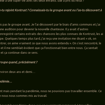
’elle a une super vie avec ses deux enfants. Elle a pris du recul ?
-tu rejoint Kontrust ? Connaissais-tu le groupe avant ou l’as-tu découvert à
ais pas le groupe avant. Je l’ai découvert par le biais d’amis communs et j’ai
ne audition pour devenir la nouvelle chanteuse. Il y avait d’autres
 enregistré certains extraits des chansons les plus connues de Kontrust, les ai
e. Quelques temps plus tard, j’ai reçu une invitation me disant « ok, on
ntrer, on aime vraiment ce que nous avons entendu ». On s’est rencontré, le
et il me semblait évident que ça fonctionnait bien entre nous. Ça sentait
 et ça continue dans ce sens.
groupe quand, précisément ?
 a environ deux ans et demi…
andémie…
vant mais pendant la pandémie, nous ne pouvions pas travailler ensemble. Ce
e nous nous sommes mis au travail.