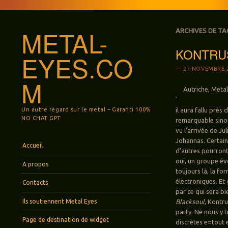
METAL-
ARCHIVES DE TA
KONTRUS
EYES.CO
27 NOVEMBRE 
M
Autriche, Metal
Un autre regard sur le metal – Garanti 100%
il aura fallu près
NO CHAT GPT
remarquable sin
vu l’arrivée de Ju
Johannas. Certains
Menu
Aller au contenu principal
Accueil
d’autres pourront
oui, un groupe évo
A propos
toujours là, la f
électroniques. Et
Contacts
par ce qui sera b
Ils soutiennent Metal Eyes
Blacksoul
, Kontr
party. Ne nous y t
Page de destination de widget
discrètes e=tout e