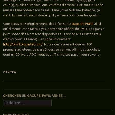
coup(s), quelles surprises, quelles têtes d’affiche? Phil aura-t-il enfin
réussi à faire obtenir son Graal – faire jouer Vulcain? Patience, ça
vient! Et il ne fait aucun doute qu’il y en aura pour tous les goûts .
Vous trouverez régulièrement des infos sur la
page du PMFF
ainsi
qu’ici même, chez Metal Eyes, partenaire officiel du PMFF. Les pass 3
jours sopnt dès à présent disponibles au tarif de 65€ (+1€ de frais
d’envoi pour la France) – en ligne uniquement:
http://pmff.bigcartel.com/
. Notez dès à présent que les 100
premiers acheteurs de pass 3 jours se verront offrir des goodies,
dont un CD live d’ADX inédit et un T shirt. Les pass 1 jour suivent!
A suivre…
Navigation des articles
CHERCHER UN GROUPE, PAYS, ANNÉE…
Recherche
MENU PRINCIPAL