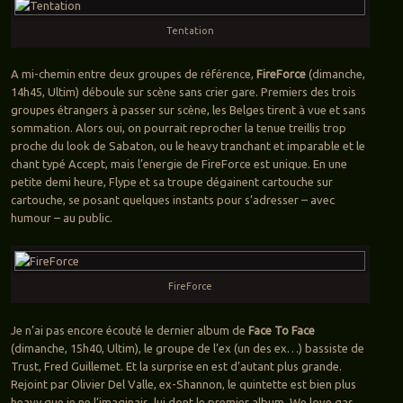
Tentation
A mi-chemin entre deux groupes de référence,
FireForce
(dimanche,
14h45, Ultim) déboule sur scène sans crier gare. Premiers des trois
groupes étrangers à passer sur scène, les Belges tirent à vue et sans
sommation. Alors oui, on pourrait reprocher la tenue treillis trop
proche du look de Sabaton, ou le heavy tranchant et imparable et le
chant typé Accept, mais l’energie de FireForce est unique. En une
petite demi heure, Flype et sa troupe dégainent cartouche sur
cartouche, se posant quelques instants pour s’adresser – avec
humour – au public.
FireForce
Je n’ai pas encore écouté le dernier album de
Face To Face
(dimanche, 15h40, Ultim), le groupe de l’ex (un des ex…) bassiste de
Trust, Fred Guillemet. Et la surprise en est d’autant plus grande.
Rejoint par Olivier Del Valle, ex-Shannon, le quintette est bien plus
heavy que je ne l’imaginais, lui dont le premier album, We love gas,