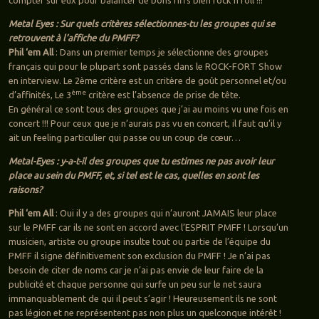
Metal Eyes : Sur quels critères sélectionnes-tu les groupes qui se
retrouvent à l’affiche du PMFF?
Phil ‘em All
: Dans un premier temps je sélectionne des groupes
français qui pour le plupart sont passés dans le ROCK-FORT Show
en interview. Le 2ème critère est un critère de goût personnel et/ou
ème
d’affinités, Le 3
critère est l’absence de prise de tête.
En général ce sont tous des groupes que j’ai au moins vu une fois en
concert !!! Pour ceux que je n’aurais pas vu en concert, il faut qu’il y
ait un feeling particulier qui passe ou un coup de cœur…
Metal-Eyes : y-a-t-il des groupes que tu estimes ne pas avoir leur
place au sein du PMFF, et, si tel est le cas, quelles en sont les
raisons?
Phil ‘em All
: Oui il y a des groupes qui n’auront JAMAIS leur place
sur le PMFF car ils ne sont en accord avec l’ESPRIT PMFF ! Lorsqu’un
musicien, artiste ou groupe insulte tout ou partie de l’équipe du
PMFF il signe définitivement son exclusion du PMFF ! Je n’ai pas
besoin de citer de noms car je n’ai pas envie de leur faire de la
publicité et chaque personne qui surfe un peu sur le net saura
immanquablement de qui il peut s’agir ! Heureusement ils ne sont
pas légion et ne représentent pas non plus un quelconque intérêt !