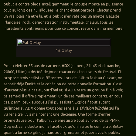
public à contre pieds. Intelligemment, le groupe monte en puissance
tout au long des 45′ allouées, le chant étant partagé. Chacun prend
un vrai plaisir à être là, et le public n’en rate pas un miette. Ballade
irlandaise, rock, démonstration instrumentale, chaleur, tous les
ingrédients sont réunis pour que ce concert reste dans ma mémoire.
Pat O’May
Pour célébrer 35 ans de carrière,
ADX
(samedi, 21h45 et dimanche,
20h00, Ultim) a décidé de jouer chacun des trois soirs du festival. Et
propose trois setlists différentes. Lors de l’Ultim fest au Glazart, on
sentait déjà l’unité et la cohésion de cette nouvelle formation. C’est
d’autant plus le cas aujourd’hui et, si ADX reste un groupe fun à voir,
ce samedi il offre simplement l’un de ses meilleurs concerts, en tous
cas, parmi ceux auxquels j’ai pu assister. Explosif tout autant
qu’impérial, ADX donne tout sons sens à la
Division blindée
qui l’a
vu renaître il y a maintenant une décennie. Une forme d’enfer
prometteuse pour l’album live enregistré tout au long de ce PMFF.
Dog est sans doute moins facétieux qu’on n’a pu le connaitre, Betov
quant à lui ne se gêne jamais pour grimacer et jouer avec le public,