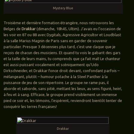
Mystery Blue
Troisième et dernière formation étrangère, nous retrouvons les
Belges de
Drakkar
(dimanche, 18h45, Ultim). J’avais eu l’occasion de
les voir en 87 ou 88 avec Dygitals, Agressive Agricultor et Loudblast
à la salle Marius Magnin de Paris sans en garder de souvenir
particulier. Presque 3 décennies plus tard, c’est une claque que je
reçois de chacun des musiciens. Et quand tu vois le gabarit des gars
et la taille de leurs mains, tu comprends que ça fait mal! Le chanteur
est aussi puissant vocalement et scéniquement qu’Udo
Dirkschneider, et Drakkar fonce droit devant, confondant parfois –
mélangeant, plutôt – humour potache à la Steel Panther à la
puissance de jeu de son répertoire. Le groupe ne rame pas, il
aborde et saborde, sans pitié, mettant les lieux, au sens figuré, hein!,
à feu et à sang. Efficace, le groupe prend visiblement un immense
pied ce soir et, les témoins, l’espèrent, reviendront bientôt tenter de
conquérir les terres françaises!
Drakkar