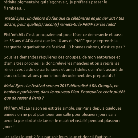
rétinite pigmentaire qui s’aggravait, je préférais passer le
flambeau…
Metal Eyes : En dehors du fait que tu célébreras en janvier 2017 tes
50 ans, pour quelle(s) raison(s) remets-tu le PMFF sur les rails?
Phil ‘em All
: C’est principalement pour fêter ce demi-siècle et aussi
les 35 ans d’ADX ainsi que les 10 ans du PMFF que je reprends la
casquette organisation de festival…3 bonnes raisons, n’est-ce pas ?
Sous les demandes régulières des groupes, de mon entourage et
d’amis très proches j’ai donc relevé les manches et on a repris les
rênes avec l’aide de partenaires et amis fidèles qui m’ont assuré de
leurs collaborations pour le bon déroulement des préparatifs !
Metal Eyes : Le festival sera en 2017 délocalisé à Ris Orangis, en
banlieue parisienne, dans le nouveau Plan. Pourquoi ce choix plutôt
que de rester à Paris ?
Phil ‘em All
: La raison en est très simple, sur Paris depuis quelques
années on ne peut plus louer une salle pour plusieurs jours sans
avoir la possibilité de laisser le matériel installé pendant plusieurs
jours !
Les salles louent 2 fois par soir leurs lieux et donc il faut tout