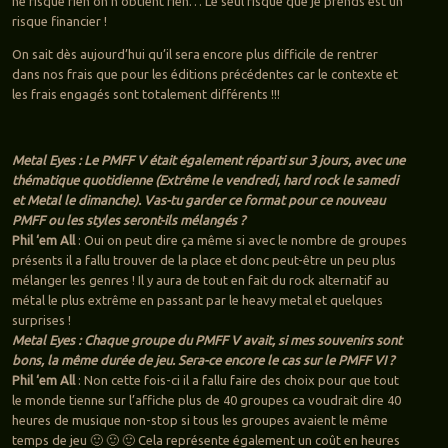
ne risque rien on n’obtient rien… Le seul risque que je prends est un
risque financier !
On sait dès aujourd’hui qu’il sera encore plus difficile de rentrer
dans nos frais que pour les éditions précédentes car le contexte et
les frais engagés sont totalement différents !!!
Metal Eyes : Le PMFF V était également réparti sur 3 jours, avec une
thématique quotidienne (Extrême le vendredi, hard rock le samedi
et Metal le dimanche). Vas-tu garder ce format pour ce nouveau
PMFF ou les styles seront-ils mélangés ?
Phil ‘em All
: Oui on peut dire ça même si avec le nombre de groupes
présents il a fallu trouver de la place et donc peut-être un peu plus
mélanger les genres ! Il y aura de tout en fait du rock alternatif au
métal le plus extrême en passant par le heavy metal et quelques
surprises !
Metal Eyes : Chaque groupe du PMFF V avait, si mes souvenirs sont
bons, la même durée de jeu. Sera-ce encore le cas sur le PMFF VI ?
Phil ‘em All
: Non cette fois-ci il a fallu faire des choix pour que tout
le monde tienne sur l’affiche plus de 40 groupes ca voudrait dire 40
heures de musique non-stop si tous les groupes avaient le même
temps de jeu 🙂 🙂 🙂 Cela représente également un coût en heures