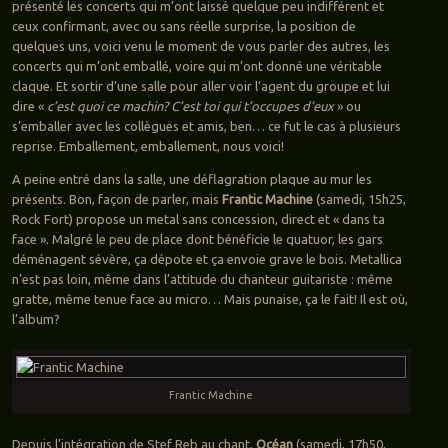
présenté les concerts qui m’ont laissé quelque peu indifférent et
ceux confirmant, avec ou sans réelle surprise, la position de
quelques uns, voici venu le moment de vous parler des autres, les
concerts qui m’ont emballé, voire qui m’ont donné une véritable
claque. Et sortir d’une salle pour aller voir l’agent du groupe et lui
dire «
c’est quoi ce machin? C’est toi qui t’occupes d’eux
» ou
s’emballer avec les collègues et amis, ben… ce fut le cas à plusieurs
reprise. Emballement, emballement, nous voici!
A peine entré dans la salle, une déflagration plaque au mur les
présents. Bon, façon de parler, mais
Frantic Machine
(samedi, 15h25,
Rock Fort) propose un metal sans concession, direct et « dans ta
face ». Malgré le peu de place dont bénéficie le quatuor, les gars
déménagent sévère, ça dépote et ça envoie grave le bois. Metallica
n’est pas loin, même dans l’attitude du chanteur guitariste : même
gratte, même tenue face au micro… Mais punaise, ça le fait! Il est où,
l’album?
Frantic Machine
Depuis l’intégration de Stef Reb au chant,
Océan
(samedi, 17h50,