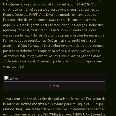
Ultim)nous a proposé un nouvel et brillant album (
C’est la fin…
chroniqué ici même) et surtout retrouve le chemin des scènes de
France. Depuis le PMFF V au Divan du monde, je n’avais pas eu
l’opportunité de les retrouver. Mais ce soir, le constat est sans
appel: si « la vielle garde » est efficace, dont un Georges Bodossian
(guitare) impérial, c’est Stef qui fait le show. Lunettes de soleil
vissées sur le nez, il danse, s’agite… attirant à lui tous les regards. Si
l’on ne peut que regretter qu’Océan n’ait interprété qu’un seul
ancien titre (
Rock’n’roll
, en tout début de concert), les plus récents
passent parfaitement l’étape de la scène (
La Haine, Désillusions,
Instinct animal, Rouge lézard, Je crois que tu aimes ça
et
La mort
rôde autour de nous
). Vivement que le quatuor nous propose une
vraie tournée!
Océan
J’avais rencontré le plus celte des guitaristes français à l’occasion de
la sortie de
Behind the pics
. Nous avions parlé musique et… Chupa
Chupps! Bref, il me tardait de le voir en live. En débutant son set par
un morceau lent et aérien,
Pat O’May
(samedi, 19h00, Ultim) prend le