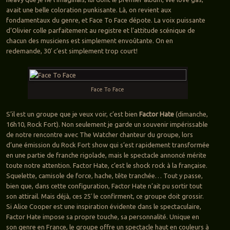
avait une belle coloration punkisante. Là, on revient aux
fondamentaux du genre, et Face To Face dépote. La voix puissante
d’Olivier colle parfaitement au registre et l’attitude scénique de
chacun des musiciens est simplement envoûtante. On en
redemande, 30′ c’est simplement trop court!
Face To Face
S’il est un groupe que je veux voir, c’est bien
Factor Hate
(dimanche,
16h10, Rock Fort). Non seulement je garde un souvenir impérissable
de notre rencontre avec The Watcher chanteur du groupe, lors
d’une émission du Rock Fort show qui s’est rapidement transformée
en une partie de franche rigolade, mais le spectacle annoncé mérite
toute notre attention. Factor Hate, c’est le shock rock à la française.
Squelette, camisole de force, hache, tête tranchée… Tout y passe,
bien que, dans cette configuration, Factor Hate n’ait pu sortir tout
son attirail. Mais déjà, ces 25′ le confirment, ce groupe doit grossir.
Si Alice Cooper est une inspiration évidente dans le spectaculaire,
Factor Hate impose sa propre touche, sa personnalité. Unique en
son genre en France, le groupe offre un spectacle haut en couleurs à