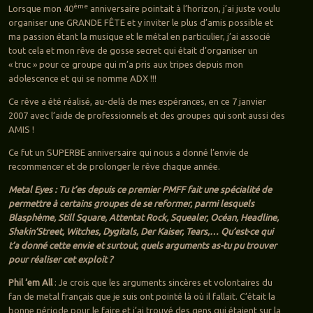
ème
Lorsque mon 40
anniversaire pointait à l’horizon, j’ai juste voulu
organiser une GRANDE FÊTE et y inviter le plus d’amis possible et
ma passion étant la musique et le métal en particulier, j’ai associé
tout cela et mon rêve de gosse secret qui était d’organiser un
« truc » pour ce groupe qui m’a pris aux tripes depuis mon
adolescence et qui se nomme ADX !!!
Ce rêve a été réalisé, au-delà de mes espérances, en ce 7 janvier
2007 avec l’aide de professionnels et des groupes qui sont aussi des
AMIS !
Ce fut un SUPERBE anniversaire qui nous a donné l’envie de
recommencer et de prolonger le rêve chaque année.
Metal Eyes : Tu t’es depuis ce premier PMFF fait une spécialité de
permettre à certains groupes de se reformer, parmi lesquels
Blasphème, Still Square, Attentat Rock, Squealer, Océan, Headline,
Shakin’Street, Witches, Dygitals, Der Kaiser, Tears,… Qu’est-ce qui
t’a donné cette envie et surtout, quels arguments as-tu pu trouver
pour réaliser cet exploit ?
Phil ‘em All
: Je crois que les arguments sincères et volontaires du
fan de metal français que je suis ont pointé là où il fallait. C’était la
bonne période pour le faire et j’ai trouvé des gens qui étaient sur la