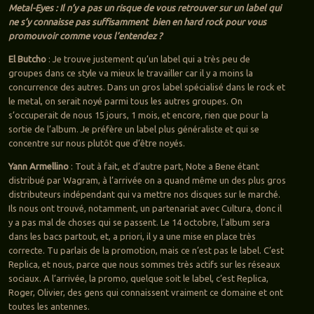
Metal-Eyes : Il n’y a pas un risque de vous retrouver sur un label qui
ne s’y connaisse pas suffisamment bien en hard rock pour vous
promouvoir comme vous l’entendez ?
El Butcho
: Je trouve justement qu’un label qui a très peu de
groupes dans ce style va mieux le travailler car il y a moins la
concurrence des autres. Dans un gros label spécialisé dans le rock et
le metal, on serait noyé parmi tous les autres groupes. On
s’occuperait de nous 15 jours, 1 mois, et encore, rien que pour la
sortie de l’album. Je préfère un label plus généraliste et qui se
concentre sur nous plutôt que d’être noyés.
Yann Armellino
: Tout à fait, et d’autre part, Note a Bene étant
distribué par Wagram, à l’arrivée on a quand même un des plus gros
distributeurs indépendant qui va mettre nos disques sur le marché.
Ils nous ont trouvé, notamment, un partenariat avec Cultura, donc il
y a pas mal de choses qui se passent. Le 14 octobre, l’album sera
dans les bacs partout, et, a priori, il y a une mise en place très
correcte. Tu parlais de la promotion, mais ce n’est pas le label. C’est
Replica, et nous, parce que nous sommes très actifs sur les réseaux
sociaux. A l’arrivée, la promo, quelque soit le label, c’est Replica,
Roger, Olivier, des gens qui connaissent vraiment ce domaine et ont
toutes les antennes.