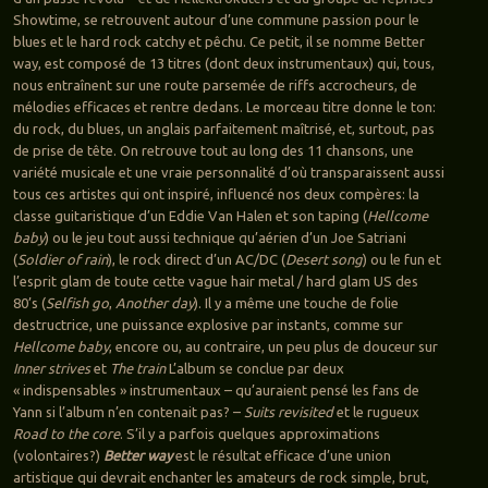
Showtime, se retrouvent autour d’une commune passion pour le
blues et le hard rock catchy et pêchu. Ce petit, il se nomme Better
way, est composé de 13 titres (dont deux instrumentaux) qui, tous,
nous entraînent sur une route parsemée de riffs accrocheurs, de
mélodies efficaces et rentre dedans. Le morceau titre donne le ton:
du rock, du blues, un anglais parfaitement maîtrisé, et, surtout, pas
de prise de tête. On retrouve tout au long des 11 chansons, une
variété musicale et une vraie personnalité d’où transparaissent aussi
tous ces artistes qui ont inspiré, influencé nos deux compères: la
classe guitaristique d’un Eddie Van Halen et son taping (
Hellcome
baby
) ou le jeu tout aussi technique qu’aérien d’un Joe Satriani
(
Soldier of rain
), le rock direct d’un AC/DC (
Desert song
) ou le fun et
l’esprit glam de toute cette vague hair metal / hard glam US des
80’s (
Selfish go
,
Another day
). Il y a même une touche de folie
destructrice, une puissance explosive par instants, comme sur
Hellcome baby
, encore ou, au contraire, un peu plus de douceur sur
Inner strives
et
The train
L’album se conclue par deux
« indispensables » instrumentaux – qu’auraient pensé les fans de
Yann si l’album n’en contenait pas? –
Suits revisited
et le rugueux
Road to the core
. S’il y a parfois quelques approximations
(volontaires?)
Better way
est le résultat efficace d’une union
artistique qui devrait enchanter les amateurs de rock simple, brut,