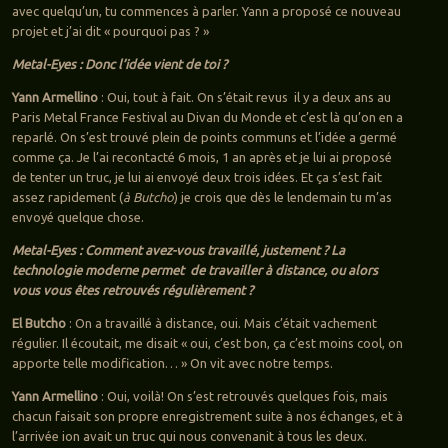
avec quelqu’un, tu commences à parler. Yann a proposé ce nouveau
projet et j’ai dit « pourquoi pas ? »
Metal-Eyes : Donc l’idée vient de toi ?
Yann Armellino
: Oui, tout à fait. On s’était revus il y a deux ans au
Paris Metal France Festival au Divan du Monde et c’est là qu’on en a
reparlé. On s’est trouvé plein de points communs et l’idée a germé
comme ça. Je l’ai recontacté 6 mois, 1 an après et je lui ai proposé
de tenter un truc, je lui ai envoyé deux trois idées. Et ça s’est fait
assez rapidement (
à Butcho
) je crois que dès le lendemain tu m’as
envoyé quelque chose.
Metal-Eyes : Comment avez-vous travaillé, justement ? La
technologie moderne permet de travailler à distance, ou alors
vous vous êtes retrouvés régulièrement ?
El Butcho
: On a travaillé à distance, oui. Mais c’était vachement
régulier. Il écoutait, me disait « oui, c’est bon, ça c’est moins cool, on
apporte telle modification… » On vit avec notre temps.
Yann Armellino
: Oui, voilà! On s’est retrouvés quelques fois, mais
chacun faisait son propre enregistrement suite à nos échanges, et à
l’arrivée ion avait un truc qui nous convenanit à tous les deux.