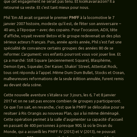
que cet engagement ne serait pas tenu. Et kicékavairaizon? Il a
retourné sa veste. Et c’est tant mieux pour nous.
Phil ‘Em All avait organisé le premier
PMFF
à la locomotive le 7
janvier 2007 histoire, modeste qu’il est, de fêter son anniversaire –
40 ans, à l’époque – avec des copains. Pour l’occasion, ADX, tête
d’affiche, voyait revenir Betov et le groupe redevenait un des plus
sérieux acteurs français. Puis, année après année, Phil s’est fait une
spécialité de convaincre certains groupes des années 80 de se
reformer. L’argument: vos enfants pourront vous voir jouer live. Et
ça a marché: Still Square (anciennement Square), Blasphème,
Demon Eyes, Squealer, Der Kaiser, Shakin’ Street, Attentat Rock,
tous ont répondu à l’appel. Même Dum Dum Bullet, Stocks et Ocean,
malheureuses reformations de la seule édition annulée, furent remis
au devant dela scène.
Cette nouvelle aventure s’étalera sur 3 jours, les 6, 7 et 8 janvier
2017 et on ne sait pas encore combien de groupes y participeront.
Ce que l’on sait, en revanche, c’est que le PMFF se délocalise pour se
resituer à Ris Orangis au nouveau Plan, qui a lui même déménagé.
Cette opération permet à la salle d’augmenter sa capacité d’accueil
en passant de 400 personnes à presque 900, là où le Divan du
Monde, qui a accueilli les PMFF IV (2012) et V (2013), ne pouvait