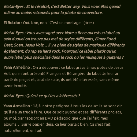
Metal-Eyes : Et le résultat, c’est Better way. Vous vous êtes quand
même au moins retrouvés pour la photo de couverture.
El Butcho
: Oui. Non, non ! C’est un montage ! (rires)
Metal-Eyes : Vous avez signé avec Note a Bene qui est un label au
sein duquel on trouve pas mal de styles différents, Elmer Food
Beat, Soan, Jesus Volt… Il y a plein de styles de musiques différents
également, du rap au hard rock. Pourquoi ce label plutôt qu’un
autre label plus spécialisé dans le rock ou les musiques à guitares ?
Yann Armellino
: On a découvert ce label grâce à nos potes de Jesus
Volt qui m’ont présenté François et Bérangère du label. Je leur ai
parlé du projet et, tout de suite, ils ont été intéressés, sans même
avoir écouté.
Metal-Eyes : Qu’est-ce qui les a intéressés ?
Yann Armellino
: Déjà, notre pedigree à tous les deux: ils se sont dit
qu’il y a un truc à faire. Que ce soit Butcho et ses différents projets,
ou moi, par rapport au DVD pédagogique que j’ai fait, mes
albums… Sur le papier, déjà, ça leur parlait bien. Ça s’est fait
naturellement, en fait.