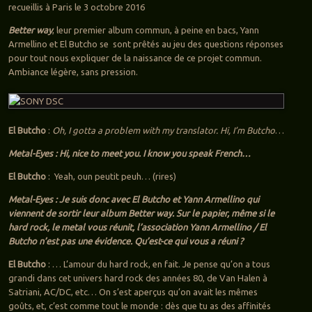
recueillis à Paris le 3 octobre 2016
Better way
, leur premier album commun, à peine en bacs, Yann
Armellino et El Butcho se sont prêtés au jeu des questions réponses
pour tout nous expliquer de la naissance de ce projet commun.
Ambiance légère, sans pression.
El Butcho
:
Oh, I gotta a problem with my translator. Hi, I’m Butcho
…
Metal-Eyes : Hi, nice to meet you. I know you speak French…
El Butcho
: Yeah, oun peutit peuh… (rires)
Metal-Eyes : Je suis donc avec El Butcho et Yann Armellino qui
viennent de sortir leur album Better way. Sur le papier, même si le
hard rock, le metal vous réunit, l’association Yann Armellino / El
Butcho n’est pas une évidence. Qu’est-ce qui vous a réuni ?
El Butcho
: … L’amour du hard rock, en fait. Je pense qu’on a tous
grandi dans cet univers hard rock des années 80, de Van Halen à
Satriani, AC/DC, etc… On s’est aperçus qu’on avait les mêmes
goûts, et, c’est comme tout le monde : dès que tu as des affinités