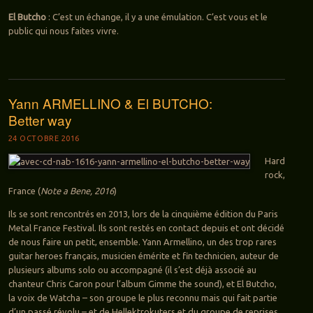
El Butcho
: C’est un échange, il y a une émulation. C’est vous et le
public qui nous faites vivre.
Yann ARMELLINO & El BUTCHO:
Better way
24 OCTOBRE 2016
Hard
rock,
France (
Note a Bene, 2016
)
Ils se sont rencontrés en 2013, lors de la cinquième édition du Paris
Metal France Festival. Ils sont restés en contact depuis et ont décidé
de nous faire un petit, ensemble. Yann Armellino, un des trop rares
guitar heroes français, musicien émérite et fin technicien, auteur de
plusieurs albums solo ou accompagné (il s’est déjà associé au
chanteur Chris Caron pour l’album Gimme the sound), et El Butcho,
la voix de Watcha – son groupe le plus reconnu mais qui fait partie
d’un passé révolu – et de Hellektrokuters et du groupe de reprises