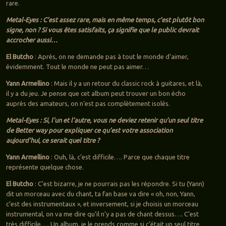
rare.
Metal-Eyes : C’est assez rare, mais en même temps, c’est plutôt bon
signe, non ? Si vous êtes satisfaits, ça signifie que le public devrait
accrocher aussi…
El Butcho
: Après, on ne demande pas à tout le monde d’aimer,
évidemment. Tout le monde ne peut pas aimer…
Yann Armellino
: Mais il y a un retour du classic rock à guitares, et là,
il y a du jeu. Je pense que cet album peut trouver un bon écho
auprès des amateurs, on n’est pas complètement isolés.
Metal-Eyes : Si, l’un et l’autre, vous ne deviez retenir qu’un seul titre
de Better way pour expliquer ce qu’est votre association
aujourd’hui, ce serait quel titre ?
Yann Armellino
: Ouh, là, c’est difficile…. Parce que chaque titre
représente quelque chose.
El Butcho
: C’est bizarre, je ne pourrais pas les répondre. Si tu (Yann)
dit un morceau avec du chant, ta fan base va dire « oh, non, Yann,
c’est des instrumentaux », et inversement, si je choisis un morceau
instrumental, on va me dire qu’il n’y a pas de chant dessus…. C’est
très difficile…. Un album, je le prends comme si c’était un seul titre