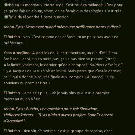
divisé en 13 morceaux. Notre style, c’est tout ça mélangé. C’est pour
ça qu’on fait un album, sinon, on ne ferait que des singles. C’est très
difficile de répondre à cette question…
Metal-Eyes : Vous avez quand même une préférence pour un titre ?
El Butcho
: Non. C’est comme des enfants, tu ne peux pas avoir de
préférence…
Yann Armellino
: A part les deux instrumentaux, un clin d’œil à ma
fan base – et si je n’en mets pas, ça va pas bien se passer ! (rires)…
A la limite, vraiment, le dernier qu’on a composé,
Soldiers of rain
, où
il y a Jacques de Jesus Volt en invité. Mais parce que c’est le dernier,
celui qui a donné la touche finale aux compos. (
A Butcho
) Tu te
souviens du premier titre ?
El Butcho
: Je ne sais plus… ah je sais plus quel est le premier
morceau qu’on a fait…
Metal-Eyes : Butcho, une question pour toi: Showtime,
Hellectrokutters… Tu as plein d’autres projets. Sont-ils encore
d’actualité ?
El Butcho
: Bien sûr. Showtime, c’est le groupe de reprise, c’est