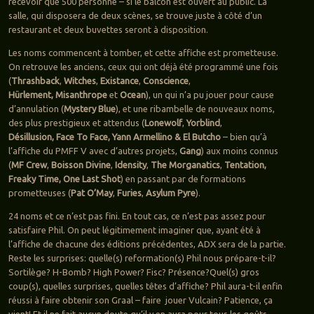
recevoir que 500 personne – si le balcon est ouvert au public. La
salle, qui disposera de deux scènes, se trouve juste à côté d’un
restaurant et deux buvettes seront à disposition.
Les noms commencent à tomber, et cette affiche est prometteuse.
On retrouve les anciens, ceux qui ont déjà été programmé une fois
(
Thrashback
,
Witches
,
Existance
,
Conscience
,
Hürlement,
Misanthrope
et
Ocean
), un qui n’a pu jouer pour cause
d’annulation (
Mystery Blue
), et une ribambelle de nouveaux noms,
des plus prestigieux et attendus (
Lonewolf
,
Yorblind
,
Désillusion,
Face To Face, Yann Armellino & El Butcho
– bien qu’à
l’affiche du PMFF V avec d’autres projets,
Gang
) aux moins connus
(
MF Crew
,
Boisson Divine
,
Idensity
,
The Morganatics
,
Tentation,
Freaky Time,
One Last Shot
) en passant par de formations
prometteuses (
Pat O’May
,
Furies
,
Asylum Pyre
).
24 noms et ce n’est pas fini. En tout cas, ce n’est pas assez pour
satisfaire Phil. On peut légitimement imaginer que, ayant été à
l’affiche de chacune des éditions précédentes, ADX sera de la partie.
Reste les surprises: quelle(s) reformation(s) Phil nous prépare-t-il?
Sortilège? H-Bomb? High Power? Fisc? Présence?Quel(s) gros
coup(s), quelles surprises, quelles têtes d’affiche? Phil aura-t-il enfin
réussi à faire obtenir son Graal – faire jouer Vulcain? Patience, ça