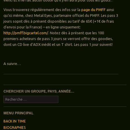
vient! Et il ne fait aucun doute qu’il y en aura pour tous les goûts .
Vous trouverez régulièrement des infos sur la
page du PMFF
ainsi
qu’ici même, chez Metal Eyes, partenaire officiel du PMFF. Les pass 3
jours sopnt dès à présent disponibles au tarif de 65€ (+1€ de frais
d’envoi pour la France) – en ligne uniquement:
http://pmff.bigcartel.com/
. Notez dès à présent que les 100
premiers acheteurs de pass 3 jours se verront offrir des goodies,
dont un CD live d’ADX inédit et un T shirt. Les pass 1 jour suivent!
A suivre…
Navigation des articles
CHERCHER UN GROUPE, PAYS, ANNÉE…
Recherche
MENU PRINCIPAL
BACK IN TIME
BIOGRAPHIES