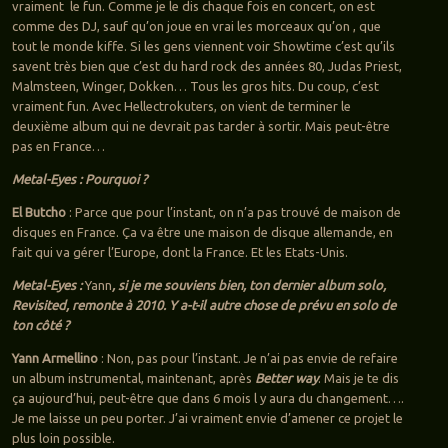
vraiment le fun. Comme je le dis chaque fois en concert, on est
comme des DJ, sauf qu’on joue en vrai les morceaux qu’on , que
tout le monde kiffe. Si les gens viennent voir Showtime c’est qu’ils
savent très bien que c’est du hard rock des années 80, Judas Priest,
Malmsteen, Winger, Dokken… Tous les gros hits. Du coup, c’est
vraiment fun. Avec Hellectrokuters, on vient de terminer le
deuxième album qui ne devrait pas tarder à sortir. Mais peut-être
pas en France…
Metal-Eyes : Pourquoi ?
El Butcho
: Parce que pour l’instant, on n’a pas trouvé de maison de
disques en France. Ça va être une maison de disque allemande, en
fait qui va gérer l’Europe, dont la France. Et les Etats-Unis.
Metal-Eyes :
Yann
, si je me souviens bien, ton dernier album solo,
Revisited, remonte à 2010. Y a-t-il autre chose de prévu en solo de
ton côté ?
Yann Armellino
: Non, pas pour l’instant. Je n’ai pas envie de refaire
un album instrumental, maintenant, après
Better way
. Mais je te dis
ça aujourd’hui, peut-être que dans 6 mois l y aura du changement….
Je me laisse un peu porter. J’ai vraiment envie d’amener ce projet le
plus loin possible.