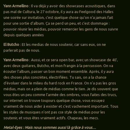
Yann Armellino
: Il va déjà y avoir des showcases acoustiques, dans
pas mal de Cultura, le 27 octobre, il y aura au Feelgood des Halles
une soirée sur invitation, c’est quelque chose qu’on n’a jamais fait
pour une sortie d’album. Ça se perd un peu, et c’est dommage :
pouvoir réunir les médias, pouvoir remercier les gens de nous suivre
depuis quelques années
El Butcho
: Et les medias de nous soutenir, car sans eux, on ne
parlerait pas de nous.
Yann Armellino
: Aussi, et ce sera open bar, avec un showcase de 40’,
avec deux guitares, Butcho, et mon frangin à la percussion. On va
écouter l’album, passer un bon moment ensemble. Après, il y aura
des choses plus concrètes, électrifiées. Tu sais, on a la chance
d’évoluer dans le milieu du hard rock en France. On n’a pas les gros
médias, mais on a plein de médias comme le tien. Je dis souvent que
vous êtes un peu comme l’armée des ombres, vous faites des trucs,
sur internet on trouve toujours quelque chose, vous essayez
vraiment de nous aider à exister et c’est vachement important. Tous
les styles de musiques n’ont pas cce style de médias pour les
soutenir, et vous êtes vraiment actifs. Chapeau, les mecs.
Metal-Eyes : Mais nous sommes aussi là grâce à vous…