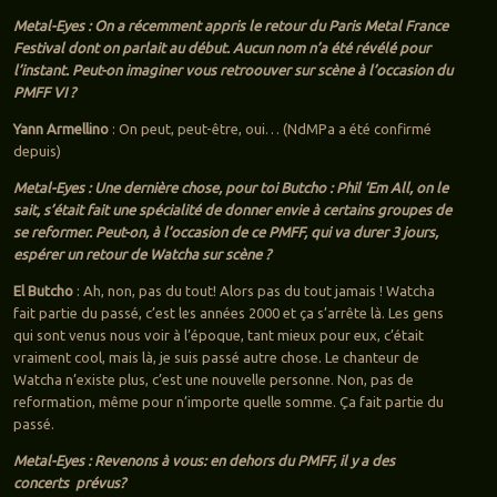
Metal-Eyes : On a récemment appris le retour du Paris Metal France
Festival dont on parlait au début. Aucun nom n’a été révélé pour
l’instant. Peut-on imaginer vous retroouver sur scène à l’occasion du
PMFF VI ?
Yann Armellino
: On peut, peut-être, oui… (NdMPa a été confirmé
depuis)
Metal-Eyes : Une dernière chose, pour toi Butcho : Phil ‘Em All, on le
sait, s’était fait une spécialité de donner envie à certains groupes de
se reformer. Peut-on, à l’occasion de ce PMFF, qui va durer 3 jours,
espérer un retour de Watcha sur scène ?
El Butcho
: Ah, non, pas du tout! Alors pas du tout jamais ! Watcha
fait partie du passé, c’est les années 2000 et ça s’arrête là. Les gens
qui sont venus nous voir à l’époque, tant mieux pour eux, c’était
vraiment cool, mais là, je suis passé autre chose. Le chanteur de
Watcha n’existe plus, c’est une nouvelle personne. Non, pas de
reformation, même pour n’importe quelle somme. Ça fait partie du
passé.
Metal-Eyes : Revenons à vous: en dehors du PMFF, il y a des
concerts prévus?