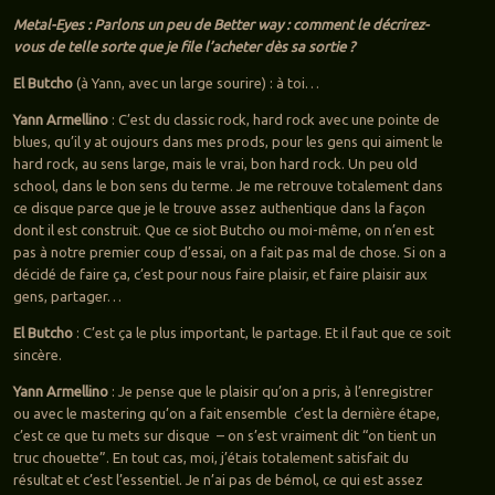
Metal-Eyes : Parlons un peu de Better way : comment le décrirez-
vous de telle sorte que je file l’acheter dès sa sortie ?
El Butcho
(à Yann, avec un large sourire) : à toi…
Yann Armellino
: C’est du classic rock, hard rock avec une pointe de
blues, qu’il y at oujours dans mes prods, pour les gens qui aiment le
hard rock, au sens large, mais le vrai, bon hard rock. Un peu old
school, dans le bon sens du terme. Je me retrouve totalement dans
ce disque parce que je le trouve assez authentique dans la façon
dont il est construit. Que ce siot Butcho ou moi-même, on n’en est
pas à notre premier coup d’essai, on a fait pas mal de chose. Si on a
décidé de faire ça, c’est pour nous faire plaisir, et faire plaisir aux
gens, partager…
El Butcho
: C’est ça le plus important, le partage. Et il faut que ce soit
sincère.
Yann Armellino
: Je pense que le plaisir qu’on a pris, à l’enregistrer
ou avec le mastering qu’on a fait ensemble c’est la dernière étape,
c’est ce que tu mets sur disque – on s’est vraiment dit “on tient un
truc chouette”. En tout cas, moi, j’étais totalement satisfait du
résultat et c’est l’essentiel. Je n’ai pas de bémol, ce qui est assez