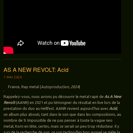
AS A NEW REVOLT: Acid
7 MAI 2024
France, Rap metal (
Autoproduction, 2024
)
Rappelez-vous, nous avions pu découvrir le metal rapé de
As A New
Revolt
(AANR) en 2021 et pu témoigner du résultat en live lors de la
prestation du duo au Hellfest. AANR revient aujourd’hui avec
Acid
,
un album plus abouti, tant dans le son que dans les compositions, au
nombre de 9. Impossible de ne pas penser à toute la vague neo
metal, Korn en tête, certes, mais ce serait un peu trop réducteur. Il y
a ici de la recherche de son, ce son techno/hip hop auquel se mêle la