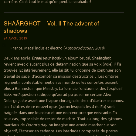
carrière. C’est tout le mal qu’on peut lui souhaiter!
SHAÂRGHOT – Vol. II The advent of
shadows
24 AVRIL 2019
France, Metal indus et électro (
Autoproduction, 2019
)
Deux ans après
Break your body
, un album brutal,
Shaârghot
revient avec d’autant plus de détermination que sa voix (voie), il l’a
trouvée. Et intérieurement, elle lui dit, lui ordonne de continuer son
travail de sape, d’accomplir sa mission destructrice… Les ombres
règnent incontestablement en ce monde où les sonorités puisent
plus à Rammstein que Ministry. La formule fonctionne, dès l’explosif
Miss me?
question sadique qu’aurait pu poser un certain Alex
Delarge juste avant une frappe chirurgicale chez d’illustres inconnus.
Les 14 titres de ce nouvel opus (parmi lesquels les 4 du Ep) sont
baignés dans une lourdeur et une noirceur presque enivrante. En
tout cas, impossible de rester de marbre. Tout au long des rythmes
martiaux de
Doom’s day
, on imagine une armée marcher sur son
objectif, l’écraser en cadence. Les interludes composés de portes