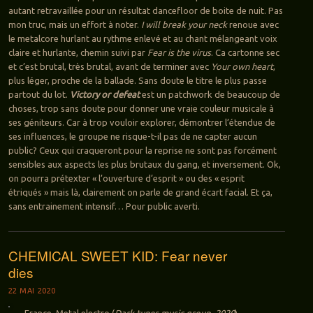
autant retravaillée pour un résultat dancefloor de boite de nuit. Pas
mon truc, mais un effort à noter.
I will break your neck
renoue avec
le metalcore hurlant au rythme enlevé et au chant mélangeant voix
claire et hurlante, chemin suivi par
Fear is the virus
. Ca cartonne sec
et c’est brutal, très brutal, avant de terminer avec
Your own heart
,
plus léger, proche de la ballade. Sans doute le titre le plus passe
partout du lot.
Victory or defeat
est un patchwork de beaucoup de
choses, trop sans doute pour donner une vraie couleur musicale à
ses géniteurs. Car à trop vouloir explorer, démontrer l’étendue de
ses influences, le groupe ne risque-t-il pas de ne capter aucun
public? Ceux qui craqueront pour la reprise ne sont pas forcément
sensibles aux aspects les plus brutaux du gang, et inversement. Ok,
on pourra prétexter « l’ouverture d’esprit » ou des « esprit
étriqués » mais là, clairement on parle de grand écart facial. Et ça,
sans entrainement intensif… Pour public averti.
CHEMICAL SWEET KID: Fear never
dies
22 MAI 2020
France, Metal electro (
Dark tunes music group, 2020
)