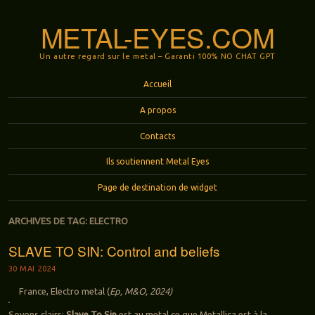
METAL-EYES.COM
Un autre regard sur le metal – Garanti 100% NO CHAT GPT
Menu
Aller au contenu principal
Accueil
A propos
Contacts
Ils soutiennent Metal Eyes
Page de destination de widget
ARCHIVES DE TAG:
ELECTRO
SLAVE TO SIN: Control and beliefs
30 MAI 2024
France, Electro metal (
Ep, M&O, 2024)
Soyons clairs:
Slave To Sin
est au metal ce que Metallica est à la