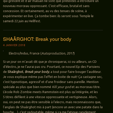
qui grincent et d’air malsain ne sont que prétextes à introduire un
nouveau morceau oppressant. C’est efficace, brutal et sans
concession. Et certainement, au vu des tenues de scène, à
expérimenter en live. Ça tombe bien: ils seront sous Temple le
samedi 22 juin au Hellfest.
SHAÂRGHOT: Break your body
4 JANVIER 2018
Electro/Indus, France (
Autoproduction, 2017
)
Si un jour on m’avait dit que je chroniquerai, ici ou ailleurs, un CD
d’électro, je ne l’aurai pas cru. Pourtant, ce nouvel Ep des Parisiens
de
Shaârghot
,
Break your body
, a tout pour faire bouger l’auditeur.
Je vous explique même pas l’effet en boite de nuit! Ça castagne sec,
c’est hypnotique, agressif et d’une froideur sans pareille. Mention
spéciale au plus que bien nommé
Kill your god
et au morceau titre.
L’école Rob Zombie meets Rammstein est plus qu’intégrée, et les
5 titres défilent à une vitesse oppressante et vertigineuse. Alors,
oui, on peut ne pas être sensible à l’elecro, mais reconnaissons que,
l’anglais de Shaârghot mis à part (encore un avec une patate dans la
bouche…), c’est redoutable, même si ça me fatigue rapidement.