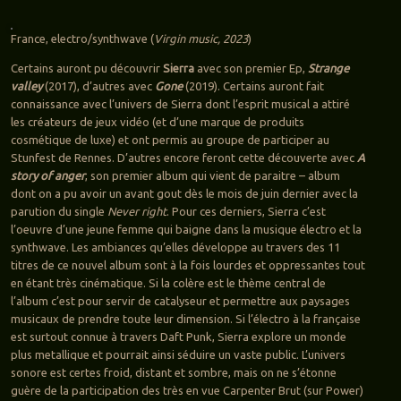
France, electro/synthwave (
Virgin music, 2023
)
Certains auront pu découvrir
Sierra
avec son premier Ep,
Strange
valley
(2017), d’autres avec
Gone
(2019). Certains auront fait
connaissance avec l’univers de Sierra dont l’esprit musical a attiré
les créateurs de jeux vidéo (et d’une marque de produits
cosmétique de luxe) et ont permis au groupe de participer au
Stunfest de Rennes. D’autres encore feront cette découverte avec
A
story of anger
, son premier album qui vient de paraitre – album
dont on a pu avoir un avant gout dès le mois de juin dernier avec la
parution du single
Never right
. Pour ces derniers, Sierra c’est
l’oeuvre d’une jeune femme qui baigne dans la musique électro et la
synthwave. Les ambiances qu’elles développe au travers des 11
titres de ce nouvel album sont à la fois lourdes et oppressantes tout
en étant très cinématique. Si la colère est le thème central de
l’album c’est pour servir de catalyseur et permettre aux paysages
musicaux de prendre toute leur dimension. Si l’électro à la française
est surtout connue à travers Daft Punk, Sierra explore un monde
plus metallique et pourrait ainsi séduire un vaste public. L’univers
sonore est certes froid, distant et sombre, mais on ne s’étonne
guère de la participation des très en vue Carpenter Brut (sur Power)