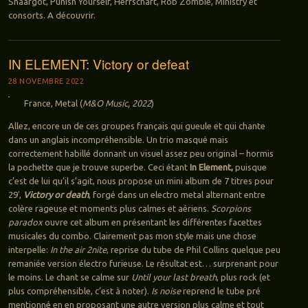
Shâargot, Punish Yourself, Herrschaft, Rob Zombie, Ministry et
consorts. A découvrir.
IN ELEMENT: Victory or defeat
28 NOVEMBRE 2022
France, Metal (
M&O Music, 2022
)
Allez, encore un de ces groupes français qui gueule et qui chante
dans un anglais incompréhensible. Un trio masqué mais
correctement habillé donnant un visuel assez peu original – hormis
la pochette que je trouve superbe. Ceci étant
In Element,
puisque
c’est de lui qu’il s’agit, nous propose un mini album de 7 titres pour
29′,
Victory or death
, forgé dans un electro metal alternant entre
colère rageuse et moments plus calmes et aériens.
Scorpions
paradox
ouvre cet album en présentant les différentes facettes
musicales du combo. Clairement pas mon style mais une chose
interpelle:
In the air 2nite
, reprise du tube de Phil Collins quelque peu
remaniée version électro furieuse. Le résultat est… surprenant pour
le moins. Le chant se calme sur
Until your last breath
, plus rock (et
plus compréhensible, c’est à noter).
Is noise
reprend le tube pré
mentionné en en proposant une autre version plus calme et tout