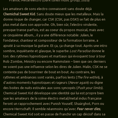
Les amateurs de sons electro connaissent sans doute déjà
Chemichal Sweet Kid
. Sans doute mieux que les metalleux. Mais la
donne risque de changer, car CSK (CSK, pas DSK!) se fait de plus en
plus metal dans son approche. Oh, bien sûr, l’electro virulente,
presque transe parfois, est au coeur du propos musical, mais avec
ce cinquième album, , il y a une différence notable: Julien, le
fondateur, chanteur et compositeur de la formation lorraine, a
ajouté à sa musique la guitare. Et ça, ça change tout. Après une intro
sombre, inquiétante et glauque, le superbe
Lost Paradise
donne le
ton: des rythmes hypnotiques et martiaux qui évoquent tour à tour
Rob Zombie, Ministry ou encore Rammstein – bien que ces derniers
ne soient pas une influence selon les dires de Julien. Malin, CSK ne se
contente pas de bourriner de bout en bout. Au contraire, les
rythmes et ambiances sont variés, parfois lents (
The fire within
), à
d’autres moments hypnotiques et rageurs (
Never again
) ou digne
des boites de nuits estivales aux sons syncopés (
Push your limits
).
Chemical Sweet Kid développe une identité qui lui est propre bien
que les amateurs de la scène électro metal/metal indus française
feront un rapprochement avec Punish Youself, Shaärghot, Porn ou
encore Herrschaft. Il semble néanmoins qu’avec
Fear never dies
,
Chemical Sweet Kid soit en passe de franchir un cap décisif dans sa