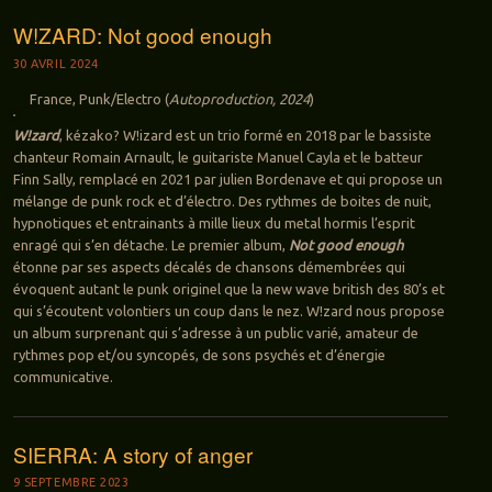
W!ZARD: Not good enough
30 AVRIL 2024
France, Punk/Electro (
Autoproduction, 2024
)
W!zard
, kézako? W!izard est un trio formé en 2018 par le bassiste
chanteur Romain Arnault, le guitariste Manuel Cayla et le batteur
Finn Sally, remplacé en 2021 par julien Bordenave et qui propose un
mélange de punk rock et d’électro. Des rythmes de boites de nuit,
hypnotiques et entrainants à mille lieux du metal hormis l’esprit
enragé qui s’en détache. Le premier album,
Not good enough
étonne par ses aspects décalés de chansons démembrées qui
évoquent autant le punk originel que la new wave british des 80’s et
qui s’écoutent volontiers un coup dans le nez. W!zard nous propose
un album surprenant qui s’adresse à un public varié, amateur de
rythmes pop et/ou syncopés, de sons psychés et d’énergie
communicative.
SIERRA: A story of anger
9 SEPTEMBRE 2023