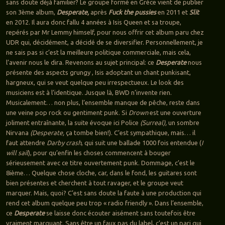
sans doute déjà familier? Le groupe formé en Grèce vient de publier
son 3ème album,
Desperate,
après
Fuck the pussies
en 2011 et
Slit
en 2012. Il aura donc fallu 4 années à Isis Queen et sa troupe,
repérés par Mr Lemmy himself, pour nous offrir cet album paru chez
UDR qui, décidément, a décidé de se diversifier. Personnellement, je
ne sais pas si c’est la meilleure politique commerciale, mais cela,
l’avenir nous le dira. Revenons au sujet principal: ce
Desperate
nous
présente des aspects grungy , Isis adoptant un chant punkisant,
hargneux, qui se veut quelque peu irrespectueux. Le look des
musiciens est à l’identique. Jusque là, BWD n’invente rien.
Musicalement… non plus, l’ensemble manque de pêche, reste dans
une veine pop rock ou gentiment punk. Si
Drown
est une ouverture
joliment entraînante, la suite évoque ici Police
(Surreal),
un sombre
Nirvana
(Desperate,
ça tombe bien!). C’est sympathique, mais… il
faut attendre
Darby crash
, qui suit une ballade 1000 fois entendue (
I
will sail
), pour qu’enfin les choses commencent à bouger
sérieusement avec ce titre ouvertement punk. Dommage, c’est le
8ième… Quelque chose cloche, car, dans le fond, les guitares sont
bien présentes et cherchent à tout ravager, et le groupe veut
marquer. Mais, quoi? C’est sans doute la faute à une production qui
rend cet album quelque peu trop « radio friendly ». Dans l’ensemble,
ce
Desperate
se laisse donc écouter aisément sans toutefois être
vraiment marquant. Sans être un faux pas du label, c’est un pari qui