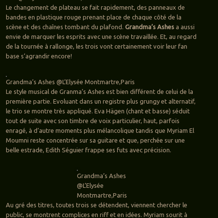
Le changement de plateau se fait rapidement, des panneaux de
bandes en plastique rouge prenant place de chaque côté de la
scène et des chaînes tombant du plafond.
Grandma’s Ashes
a aussi
envie de marquer les esprits avec une scène travaillée. Et, au regard
de la tournée à rallonge, les trois vont certainement voir leur fan
base s’agrandir encore!
Grandma’s Ashes @L’Elysée Montmartre,Paris
Le style musical de Granma’s Ashes est bien différent de celui de la
première partie. Evoluant dans un registre plus grungy et alternatif,
le trio se montre très appliqué. Eva Hägen (chant et basse) séduit
tout de suite avec son timbre de voix particulier, haut, parfois
enragé, à d’autre moments plus mélancolique tandis que Myriam El
Moumni reste concentrée sur sa guitare et que, perchée sur une
belle estrade, Edith Séguier frappe ses futs avec précision.
Grandma’s Ashes
@L’Elysée
Montmartre,Paris
Au gré des titres, toutes trois se détendent, viennent chercher le
public, se montrent complices en riff et en idées. Myriam sourit à