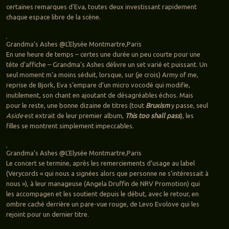
certaines remarques d’Eva, toutes deux investissant rapidement
chaque espace libre de la scène.
Grandma’s Ashes @L’Elysée Montmartre,Paris
En une heure de temps – certes une durée un peu courte pour une
tête d’affiche – Grandma’s Ashes délivre un set varié et puissant. Un
seul moment m’a moins séduit, lorsque, sur (je crois) Army of me,
reprise de Bjork, Eva s’empare d’un micro vocodé qui modifie,
inutilement, son chant en ajoutant de désagréables échos. Mais
pour le reste, une bonne dizaine de titres (tout
Bruxism
y passe, seul
Aside
est extrait de leur premier album,
This too shall pass
), les
filles se montrent simplement impeccables.
Grandma’s Ashes @L’Elysée Montmartre,Paris
Le concert se termine, après les remerciements d’usage au label
(Verycords « qui nous a signées alors que personne ne s’intéressait à
nous »), à leur manageuse (Angela Druffin de NRV Promotion) qui
les accompagen et les soutient depuis le début, avec le retour, en
ombre caché derrière un pare-vue rouge, de Levo Evolove qui les
rejoint pour un dernier titre.