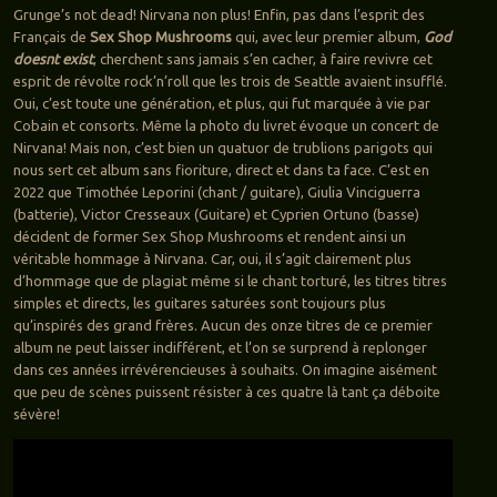
Grunge’s not dead! Nirvana non plus! Enfin, pas dans l’esprit des
Français de
Sex Shop Mushrooms
qui, avec leur premier album,
God
doesnt exist
, cherchent sans jamais s’en cacher, à faire revivre cet
esprit de révolte rock’n’roll que les trois de Seattle avaient insufflé.
Oui, c’est toute une génération, et plus, qui fut marquée à vie par
Cobain et consorts. Même la photo du livret évoque un concert de
Nirvana! Mais non, c’est bien un quatuor de trublions parigots qui
nous sert cet album sans fioriture, direct et dans ta face. C’est en
2022 que Timothée Leporini (chant / guitare), Giulia Vinciguerra
(batterie), Victor Cresseaux (Guitare) et Cyprien Ortuno (basse)
décident de former Sex Shop Mushrooms et rendent ainsi un
véritable hommage à Nirvana. Car, oui, il s’agit clairement plus
d’hommage que de plagiat même si le chant torturé, les titres titres
simples et directs, les guitares saturées sont toujours plus
qu’inspirés des grand frères. Aucun des onze titres de ce premier
album ne peut laisser indifférent, et l’on se surprend à replonger
dans ces années irrévérencieuses à souhaits. On imagine aisément
que peu de scènes puissent résister à ces quatre là tant ça déboite
sévère!