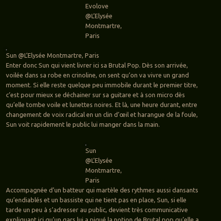
Evolove
@L’Elysée
Montmartre,
Paris
Sun @L’Elysée Montmartre, Paris
Enter donc Sun qui vient livrer ici sa Brutal Pop. Dès son arrivée,
voilée dans sa robe en crinoline, on sent qu’on va vivre un grand
moment. Si elle reste quelque peu immobile durant le premier titre,
c’est pour mieux se déchainer sur sa guitare et à son micro dès
qu’elle tombe voile et lunettes noires. Et là, une heure durant, entre
changement de voix radical en un clin d’œil et harangue de la foule,
Sun voit rapidement le public lui manger dans la main.
Sun
@L’Elysée
Montmartre,
Paris
Accompagnée d’un batteur qui martèle des rythmes aussi dansants
qu’endiablés et un bassiste qui ne tient pas en place, Sun, si elle
tarde un peu à s’adresser au public, devient très communicative
expliquant ici qu’un gars lui a piqué la notion de Brutal pop qu’elle a