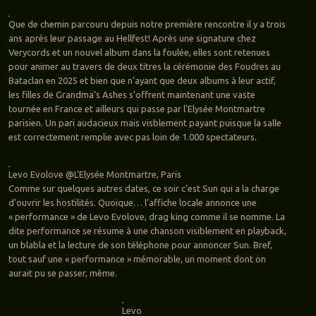
Que de chemin parcouru depuis notre première rencontre il y a trois
ans après leur passage au Hellfest! Après une signature chez
Verycords et un nouvel album dans la foulée, elles sont retenues
pour animer au travers de deux titres la cérémonie des Foudres au
Bataclan en 2025 et bien que n’ayant que deux albums à leur actif,
les filles de Grandma’s Ashes s’offrent maintenant une vaste
tournée en France et ailleurs qui passe par l’Elysée Montmartre
parisien. Un pari audacieux mais visblement payant puisque la salle
est correctement remplie avec pas loin de 1.000 spectateurs.
Levo Evolove @L’Elysée Montmartre, Paris
Comme sur quelques autres dates, ce soir c’est Sun qui a la charge
d’ouvrir les hostilités. Quoique… l’affiche locale annonce une
« performance » de Levo Evolove, drag king comme il se nomme. La
dite performance se résume à une chanson visiblement en playback,
un blabla et la lecture de son téléphone pour annoncer Sun. Bref,
tout sauf une « performance » mémorable, un moment dont on
aurait pu se passer, même.
Levo