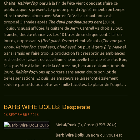
Chains
.
Rainier fog
, paru à la fin de l’été vient donc satisfaire ce
public toujours présent. Le groupe prend régulièrement son temps,
et ce troisième album avec Warren DuVall au chant nous est
proposé 5 années après
The devil put dinausaurs here
(2013).
Toujours aussi affûtée, la guitare de Jerry Cantrell va droit au but,
franche, directe et incisive. Les 10 titres de ce disque sont à la fois
lourds, oppressants (
Red giant, Drone
) et entraînants (
The one you
know, Rainier fog, Deaf ears, blind eyes
) ou plus légers
(Fly, Maybe).
Sans jamais en faire trop, la production fait ressortir les ambiances
recherchées faisant de cet album une nouvelle franche réussite. Bon,
faut pas être à la limite de la dépression, bien au contraire. Amis du
lourd,
Rainier fog
vous apportera sans aucun doute son lot de
belles sensations! Et puis, les amateurs se laisseront également
séduire par cette pochette aux mille facettes. Le plaisir de l’objet…
BARB WIRE DOLLS: Desperate
26 SEPTEMBRE 2016
Metal/Punk (?), Grèce (
UDR, 2016
)
Barb Wire Dolls
, un nom qui vous est