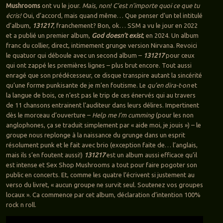
Mushrooms
ont vu le jour.
Mais, non! C’est n’importe quoi ce que tu
écris!
Oui, d’accord, mais quand même… Que penser d’un tel intitulé
d’album,
131217
, franchement? Bon, ok… SSM a vu le jour en 2022
et a publié un premier album,
God doesn’t exist
, en 2024. Un album
franc du collier, direct, intimement grunge version Nirvana. Revoici
le quatuor qui déboule avec un second album –
131217
pour ceux
qui ont zappé les premières lignes – plus brut encore. Tout aussi
enragé que son prédécesseur, ce disque transpire autant la sincérité
qu’une forme punkisante de je m’en foutisme. Le
qu’en dira-t-on
et
la langue de bois, ce n’est pas le trip de ces énervés qui au travers
de 11 chansons entrainent l’auditeur dans leurs délires. Impertinent
dès le morceau d’ouverture –
Help me I’m cumming
(pour les non
anglophones, ça se traduit simplement par « aide moi, je jouis ») – le
groupe nous replonge à la naissance du grunge dans un esprit
résolument punk et le fait avec brio (exception faite de… l’anglais,
mais ils s’en foutent aussi!)
131217
est un album aussi efficace qu’il
est intense et Sex Shop Mushrooms a tout pour faire pogoter son
public en concerts. Et, comme les quatre l’écrivent si justement au
verso du livret, « aucun groupe ne survit seul. Soutenez vos groupes
locaux ». Ca commence par cet album, déclaration d’intention 100%
rock n roll.