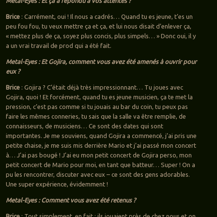
Metal-Eyes : Et ça a répondu à vos attentes ?
Brice
: Carrément, oui ! Il nous a cadrés… Quand tu es jeune, t’es un
peu fou fou, tu veux mettre ça et ça, et lui nous disait d’enlever ça,
« mettez plus de ça, soyez plus concis, plus simpels… » Donc oui, il y
a un vrai travail de prod qui a été fait.
Metal-Eyes : Et Gojira, comment vous avez été amenés à ouvrir pour
eux ?
Brice
: Gojira ? C’était déjà très impressionnant… Tu joues avec
Gojira, quoi ! Et forcément, quand tu es jeune musicien, ça te met la
pression, c’est pas comme si tu jouais au bar du coin, tu peux pas
faire les mêmes conneries, tu sais que la salle va être remplie, de
connaisseurs, de musiciens… Ce sont des dates qui sont
importantes. Je me souviens, quand Gojira a commencé, j’ai pris une
petite chaise, je me suis mis derrière Mario et j’ai passé mon concert
à… J’ai pas bougé ! J’ai eu mon petit concert de Gojira perso, mon
petit concert de Mario pour moi, en tant que batteur… Super ! On a
pu les rencontrer, discuter avec eux – ce sont des gens adorables.
Une super expérience, évidemment !
Metal-Eyes : Comment vous avez été retenus ?
Brice
: Tout simplement, en fait : ils jouaient près de chez nous et on