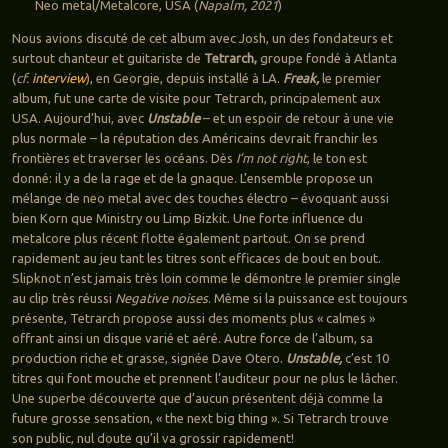
Neo metal/Metalcore, USA (
Napalm, 2021
)
Nous avions discuté de cet album avec Josh, un des fondateurs et
surtout chanteur et guitariste de
Tetrarch,
groupe fondé à Atlanta
(
cf.
interview
), en Georgie, depuis installé à LA.
Freak,
le premier
album, fut une carte de visite pour Tetrarch, principalement aux
USA. Aujourd’hui, avec
Unstable
– et un espoir de retour à une vie
plus normale – la réputation des Américains devrait franchir les
frontières et traverser les océans. Dès
I’m not right
, le ton est
donné: il y a de la rage et de la gnaque. L’ensemble propose un
mélange de neo metal avec des touches électro – évoquant aussi
bien Korn que Ministry ou Limp Bizkit. Une forte influence du
metalcore plus récent flotte également partout. On se prend
rapidement au jeu tant les titres sont efficaces de bout en bout.
Slipknot n’est jamais très loin comme le démontre le premier single
au clip très réussi
Negative noises
. Même si la puissance est toujours
présente, Tetrarch propose aussi des moments plus « calmes »
offrant ainsi un disque varié et aéré. Autre force de l’album, sa
production riche et grasse, signée Dave Otero.
Unstable,
c’est 10
titres qui font mouche et prennent l’auditeur pour ne plus le lâcher.
Une superbe découverte que d’aucun présentent déjà comme la
future grosse sensation, « the next big thing ». Si Tetrarch trouve
son public, nul doute qu’il va grossir rapidement!