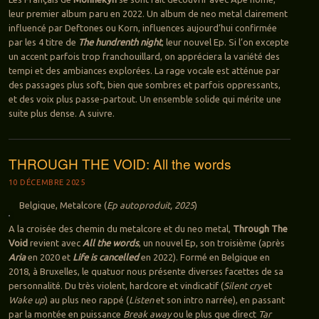
leur premier album paru en 2022. Un album de neo metal clairement
influencé par Deftones ou Korn, influences aujourd’hui confirmée
par les 4 titre de
The hundrenth night
, leur nouvel Ep. Si l’on excepte
un accent parfois trop franchouillard, on appréciera la variété des
tempi et des ambiances explorées. La rage vocale est atténue par
des passages plus soft, bien que sombres et parfois oppressants,
et des voix plus passe-partout. Un ensemble solide qui mérite une
suite plus dense. A suivre.
THROUGH THE VOID: All the words
10 DÉCEMBRE 2025
Belgique, Metalcore (
Ep autoproduit, 2025
)
A la croisée des chemin du metalcore et du neo metal,
Through The
Void
revient avec
All the words
, un nouvel Ep, son troisième (après
Aria
en 2020 et
Life is cancelled
en 2022). Formé en Belgique en
2018, à Bruxelles, le quatuor nous présente diverses facettes de sa
personnalité. Du très violent, hardcore et vindicatif (
Silent cry
et
Wake up
) au plus neo rappé (
Listen
et son intro narrée), en passant
par la montée en puissance
Break away
ou le plus que direct
Tar