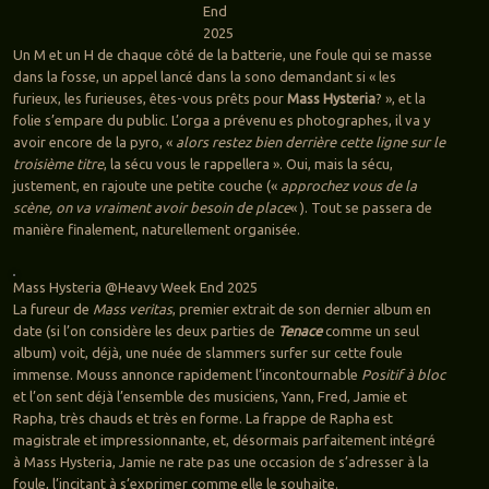
End
2025
Un M et un H de chaque côté de la batterie, une foule qui se masse
dans la fosse, un appel lancé dans la sono demandant si « les
furieux, les furieuses, êtes-vous prêts pour
Mass Hysteria
? », et la
folie s’empare du public. L’orga a prévenu es photographes, il va y
avoir encore de la pyro, «
alors restez bien derrière cette ligne sur le
troisième titre
, la sécu vous le rappellera ». Oui, mais la sécu,
justement, en rajoute une petite couche («
approchez vous de la
scène, on va vraiment avoir besoin de place
« ). Tout se passera de
manière finalement, naturellement organisée.
Mass Hysteria @Heavy Week End 2025
La fureur de
Mass veritas
, premier extrait de son dernier album en
date (si l’on considère les deux parties de
Tenace
comme un seul
album) voit, déjà, une nuée de slammers surfer sur cette foule
immense. Mouss annonce rapidement l’incontournable
Positif à bloc
et l’on sent déjà l’ensemble des musiciens, Yann, Fred, Jamie et
Rapha, très chauds et très en forme. La frappe de Rapha est
magistrale et impressionnante, et, désormais parfaitement intégré
à Mass Hysteria, Jamie ne rate pas une occasion de s’adresser à la
foule, l’incitant à s’exprimer comme elle le souhaite.