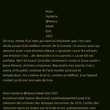
Mass
Hysteria
@Heavy
Week
End
2025
De tous, même d’un Yann qui vient lui chuchoter que c’est sans
doute jusque là le meilleur concert de la tournée. Un mouss aussi qui
annonce avoir « une érection pileuse » rajoutant « pour les enfants,
une érection c’est…ah! demandez à vos parents ». La set list est
parfaite,
Nerf de boeuf, Se brûler sûrement
(«
toute la fosse saute!
»
lance Mouss),
Arômes complexes, Reprendre mes esprits
, tout y
passe, et le public continue de faire monter pression et
température. On a même droit ici, comme au Hellfest, à un fauteuil
roulant porté par une nuée de bras.
Mass Hysteria @Heavy Week End 2025
Incontournable hymne désormais systématiquement joué à la
mémoire des victimes des attaques terroristes de 2015,
L’enfer des
dieux
est repris en chœur par la foule et est, judicieusement, suivi