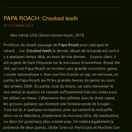
PAPA ROACH: Crooked teeth
19 OCTOBRE 2017
Neo metal, USA (
Seven eleven music, 2017
)
Profitons du récent passage de
Papa Roach
pour rattraper le
retard… Car
Crooked teeth
, le dernier album de la bande est sorti il
y a quelques temps déjà, au mois de mai dernier… Soyons clairs: il
est urgent de faire l’impasse sur le morceaux d’ouverture,
Break the
fall
, qui voit Papa Roach se revisiter sans grande conviction, genre
« mode automatique ». Mais une fois franchi ce cap, on retrouve, en
partie, le Papa Roach qui fit les grandes heures du genre au cours
des années 2000. En partie, tout du moins, car sans réinventer le
neo metal, le quatuor en connait suffisamment bien les codes pour
les utiliser au mieux. L’alternance des rythmes avec le chant rappé,
les grosses guitares qui donnent une furieuse envie de bouger…
Tout est là. A quelques exceptions près qui sentent le réchauffé.
Alors on se délectera, simplement du morceau titre,
My medication,
ou
Born for greatness
, plus orienté pop. On notera également la
présence de deux guests, Skylar Grey sur
Periscope,
et Machine Gun