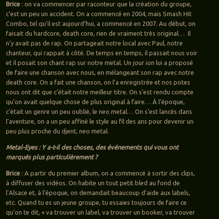
Brice
: on va commencer par raconteur que la création du groupe,
c’est un peu un accident. On a commencé en 2004, mais Smash Hit
Combo, tel qu’il est aujourd’hui, a commencé en 2007. Au début, on
faisait du hardcore, death core, rien de vraiment très original… Il
n’y avait pas de rap. On partageait notre local avec Paul, notre
chanteur, qui rappait à côté. De temps en temps, il passait nous voir
et il posait son chant rap sur notre metal. Un jour ion lui a proposé
de faire une chanson avec nous, en mélangeant son rap avec notre
death core. On a fait une chanson, on l’a enregistrée et nos potes
nous ont dit que c’était notre meilleur titre. On s’est rendu compte
qu’on avait quelque chose de plus original à faire… À l’époque,
c’était un genre un peu oublié, le neo metal… On s’est lancés dans
l’aventure, on a un peu affiné le style au fil des ans pour devenir un
peu plus proche du djent, neo metal.
Metal-Eyes : Y a-t-il des choses, des événements qui vous ont
marqués plus particulièrement ?
Brice
: A partir du premier album, on a commencé à sortir des clips,
à diffuser des vidéos. On habite un tout petit bled au fond de
l’Alsace et, à l’époque, on demandait beaucoup d’aide aux labels,
etc. Quand tu es un jeune groupe, tu essaies toujours de faire ce
qu’on te dit, « va trouver un label, va trouver un booker, va trouver