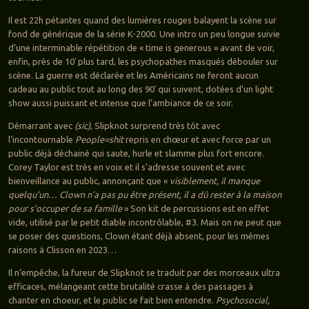
Il est 22h pétantes quand des lumières rouges balayent la scène sur
fond de générique de la série K-2000. Une intro un peu longue suivie
d’une interminable répétition de « time is generous » avant de voir,
enfin, près de 10′ plus tard, les psychopathes masqués débouler sur
scène. La guerre est déclarée et les Américains ne feront aucun
cadeau au public tout au long des 90′ qui suivent, dotées d’un light
show aussi puissant et intense que l’ambiance de ce soir.
Démarrant avec
(sic)
, Slipknot surprend très tôt avec
l’incontournable
People=shit
repris en chœur et avec force par un
public déjà déchainé qui saute, hurle et slamme plus fort encore.
Corey Taylor est très en voix et il s’adresse souvent et avec
bienveillance au public, annonçant que «
visiblement, il manque
quelqu’un… Clown n’a pas pu être présent, il a dû rester à la maison
pour s’occuper de sa famille
» Son kit de percussions est en effet
vide, utilisé par le petit diable incontrôlable, #3. Mais on ne peut que
se poser des questions, Clown étant déjà absent, pour les mêmes
raisons à Clisson en 2023…
Il n’empêche, la fureur de Slipknot se traduit par des morceaux ultra
efficaces, mélangeant cette brutalité crasse à des passages à
chanter en choeur, et le public se fait bien entendre.
Psychosocial,