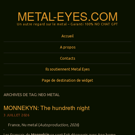
METAL-EYES.COM
Un autre regard sur le metal – Garanti 100% NO CHAT GPT
Menu
Aller au contenu principal
Accueil
A propos
Contacts
Ils soutiennent Metal Eyes
Page de destination de widget
ARCHIVES DE TAG:
NEO METAL
MONNEKYN: The hundreth night
3 JUILLET 2026
France, Nu metal (
Autoproduction, 2026
)
Les Français de
Monnekÿn
se sont fait découvrir avec Ape home,