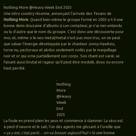
Nothing More @Heavy Week End 2025
Une intro country résonne, annonçant l’arrivée des Texans de
Nothing More
. Quand bien même le groupe formé en 2003 a-t-il une
bonne demi douzaine d’albums à son compteur, je n’ai rien entendu
ou lu d’autre que le nom du groupe. C’est donc une découverte pour
moi, et, même si le neo metal/metal n’est pas mon truc, on ne peut
que saluer l’énergie développée par le chanteur Jonny Hawkins,
torse nu, pectoraux et abdos seulement voilés par le maquillage
noir et or qui orne partiellement son corps. Son chant est varié, se
faisant aussi brutal et rageur qu’il peut être modulé, doux ou encore
haut perché.
Nothing
More
@Heavy
Week
End
2025
La foule en prend plein les yeux et commence à slammer. La sécu est
à pied d’oeuvre et le sait, l’un des agents me glissant à l’oreille que
«
ça y est, c’est parti… on va bosser aujourd’hui!
» Si une bonne