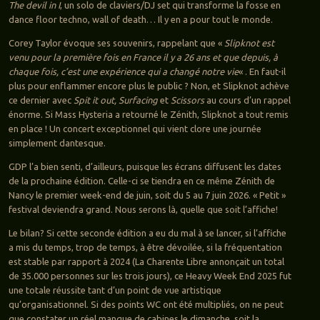
The devil in I
, un solo de claviers/DJ set qui transforme la fosse en
dance floor techno, wall of death… Il y en a pour tout le monde.
Corey Taylor évoque ses souvenirs, rappelant que «
Slipknot est
venu pour la première fois en France il y a 26 ans et que depuis, à
chaque fois, c’est une expérience qui a changé notre vie
« . En faut-il
plus pour enflammer encore plus le public ? Non, et Slipknot achève
ce dernier avec
Spit it out, Surfacing
et
Scissors
au cours d’un rappel
énorme. Si Mass Hysteria a retourné le Zénith, Slipknot a tout remis
en place ! Un concert exceptionnel qui vient clore une journée
simplement dantesque.
GDP l’a bien senti, d’ailleurs, puisque les écrans diffusent les dates
de la prochaine édition. Celle-ci se tiendra en ce même Zénith de
Nancy le premier week-end de juin, soit du 5 au 7 juin 2026. « Petit »
festival deviendra grand. Nous serons là, quelle que soit l’affiche!
Le bilan? Si cette seconde édition a eu du mal à se lancer, si l’affiche
a mis du temps, trop de temps, à être dévoilée, si la fréquentation
est stable par rapport à 2024 (La Charente Libre annonçait un total
de 35.000 personnes sur les trois jours), ce Heavy Week End 2025 fut
une totale réussite tant d’un point de vue artistique
qu’organisationnel. Si des points WC ont été multipliés, on ne peut
que constater un réel manque de cabines le dimanche, soit la