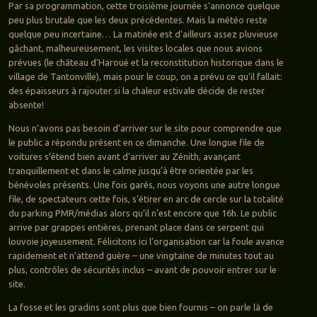
Par sa programmation, cette troisième journée s’annonce quelque
peu plus brutale que les deux précédentes. Mais la météo reste
quelque peu incertaine… La matinée est d’ailleurs assez pluvieuse
gâchant, malheureusement, les visites locales que nous avions
prévues (le château d’Haroué et la reconstitution historique dans le
village de Tantonville), mais pour le coup, on a prévu ce qu’il fallait:
des épaisseurs à rajouter si la chaleur estivale décide de rester
absente!
Nous n’avons pas besoin d’arriver sur le site pour comprendre que
le public a répondu présent en ce dimanche. Une longue file de
voitures s’étend bien avant d’arriver au Zénith, avançant
tranquillement et dans le calme jusqu’à être orientée par les
bénévoles présents. Une fois garés, nous voyons une autre longue
file, de spectateurs cette fois, s’étirer en arc de cercle sur la totalité
du parking PMR/médias alors qu’il n’est encore que 16h. Le public
arrive par grappes entières, prenant place dans ce serpent qui
louvoie joyeusement. Félicitons ici l’organisation car la foule avance
rapidement et n’attend guère – une vingtaine de minutes tout au
plus, contrôles de sécurités inclus – avant de pouvoir entrer sur le
site.
La fosse et les gradins sont plus que bien fournis – on parle là de