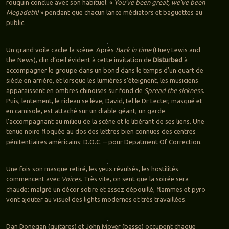
rouquin conclue avec son habituel: «
You’ve been great, we’ve been
Megadeth!
» pendant que chacun lance médiators et baguettes au
public.
Un grand voile cache la scène. Après
Back in time
(Huey Lewis and
the News), clin d’oeil évident à cette invitation de
Disturbed
à
accompagner le groupe dans un bond dans le temps d’un quart de
siècle en arrière, et lorsque les lumières s’éteignent, les musiciens
apparaissent en ombres chinoises sur fond de
Spread the sickness
.
Puis, lentement, le rideau se lève, David, tel le Dr Lecter, masqué et
en camisole, est attaché sur un diable géant, un garde
l’accompagnant au milieu de la scène et le libérant de ses liens. Une
tenue noire floquée au dos des lettres bien connues des centres
pénitentiaires américains: D.O.C. – pour Depatment Of Correction.
Une fois son masque retiré, les yeux révulsés, les hostilités
commencent avec
Voices
. Très vite, on sent que la soirée sera
chaude: malgré un décor sobre et assez dépouillé, flammes et pyro
vont ajouter au visuel des lights modernes et très travaillées.
Dan Donegan (guitares) et John Moyer (basse) occupent chaque