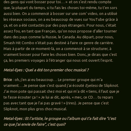
des gens qui vont bosser pour toi… » et on s’est rendu compte
que, la plupart du temps, si tu fais les choses toi-même, tu t’en sors
aussi bien. On a commencé à bosser sur une com’ video, on a utilisé
les réseaux sociaux, on a eu beaucoup de vues sur YouTube grâce à
ça, et on a été contactés par des pays étrangers. Pour nous, c’était
assez fou, en tant que Français, qu’on nous propose d’aller tourner
dans des pays comme la Russie, le Canada. Au départ, pour nous,
Smash Hit Combo n’était pas destiné à faire ce genre de carrière.
Mais à partir de ce moment-là, on a commencé à se structurer, à
vraiment bosser pour faire les choses bien. Donc, je dirais que c’est
ça, les premiers voyages à l’étranger qui nous ont ouvert l’esprit.
Metal-Eyes : Quel a été ton premier choc musical ?
Brice
: oh, j’en ai eu beaucoup… Le premier groupe qui m’a
vraiment… Je pense que c’est quand j’ai écouté
Eyeless
de Slipknot.
J’ai mon pote qui passait chez moi et qui m’a dit « tiens, il faut que je
te fasse écouter ça ! » Je lui ai dit, après, « mec, ce CD… tu repars
pas avec tant que je l’ai pas gravé ! » (rires). Je pense que c’est
Slipknot, mon plus gros choc musical.
Metal-Eyes : Et l’artiste, le groupe ou l’album qui t’a fait dire “c’est
ce que j’ai envie de faire”, c’est quoi?