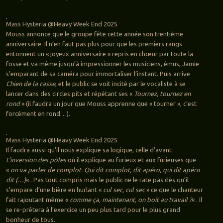
Mass Hysteria @Heavy Week End 2025
Mouss annonce que le groupe fête cette année son trentième
anniversaire. Il n’en faut pas plus pour que les premiers rangs
entonnent un « joyeux anniversaire » repris en chœur par toute la
fosse et va même jusqu’à impressionner les musiciens, émus, Jamie
s’emparant de sa caméra pour immortaliser l’instant. Puis arrive
Chien de la casse
, et le public se voit incité par le vocaliste à se
lancer dans des circles pits et répétant ses «
Tournez, tournez en
rond
» (il faudra un jour que Mouss apprenne que « tourner », c’est
forcément en rond…).
Mass Hysteria @Heavy Week End 2025
Il faudra aussi qu’il nous explique sa logique, celle d’avant
L’inversion des pôles
où il explique au furieux et aux furieuses que
«
on va parler de complot. Qui dit complot, dit apéro, qui dit apéro
dit (…)
« . Pas tout compris mais le public ne le rate pas dès qu’il
s’empare d’une bière en hurlant «
cul sec, cul sec
» ce que le chanteur
fait rajoutant même «
comme ça, maintenant, on boit au travail ?
« . Il
se re-prêtera à l’exercice un peu plus tard pour le plus grand
bonheur de tous.