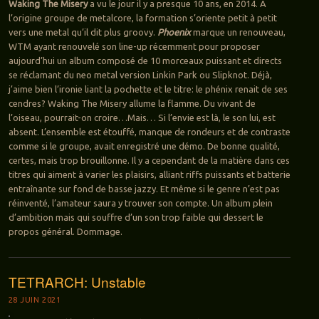
Waking The Misery
a vu le jour il y a presque 10 ans, en 2014. A
l’origine groupe de metalcore, la formation s’oriente petit à petit
vers une metal qu’il dit plus groovy.
Phoenix
marque un renouveau,
WTM ayant renouvelé son line-up récemment pour proposer
aujourd’hui un album composé de 10 morceaux puissant et directs
se réclamant du neo metal version Linkin Park ou Slipknot. Déjà,
j’aime bien l’ironie liant la pochette et le titre: le phénix renait de ses
cendres? Waking The Misery allume la flamme. Du vivant de
l’oiseau, pourrait-on croire…Mais… Si l’envie est là, le son lui, est
absent. L’ensemble est étouffé, manque de rondeurs et de contraste
comme si le groupe, avait enregistré une démo. De bonne qualité,
certes, mais trop brouillonne. Il y a cependant de la matière dans ces
titres qui aiment à varier les plaisirs, alliant riffs puissants et batterie
entraînante sur fond de basse jazzy. Et même si le genre n’est pas
réinventé, l’amateur saura y trouver son compte. Un album plein
d’ambition mais qui souffre d’un son trop faible qui dessert le
propos général. Dommage.
TETRARCH: Unstable
28 JUIN 2021