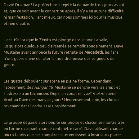
David Draiman? La préfecture a rejeté la demande trois jours avant
et, que ce soit avant le concert ou après, il s’y a eu aucune difficulté
ni manifestation. Tant mieux, car nous sommes ici pour la musique
et rien d’autre.
Il est 19h lorsque le Zénith est plongé dans le noir. La salle,
jusqu’alors quelque peu clairsemée se remplit soudainement. Dave
Mustaine ayant annoncé la future retraite de
Megadeth
, les fans
n’ont guère envie de rater la moindre messe des seigneurs du
genre.
Les quatre déboulent sur scène en pleine forme. Cependant,
rapidement, dès
Hangar 18
, Mustaine se penche vers les ampli et
s’adresse à un technicien. Oups, un couac en vue? Va-t-on avoir
droit au Dave des mauvais jours? Heureusement, non, les choses
revenant dans l’ordre assez rapidement.
Le groupe dégaine alors pépite sur pépite et chacun se montre très
en forme occupant chaque centimètre carré, Dave utilisant chaque
micro tandis que ses complices intervertissent à loisir leurs places.