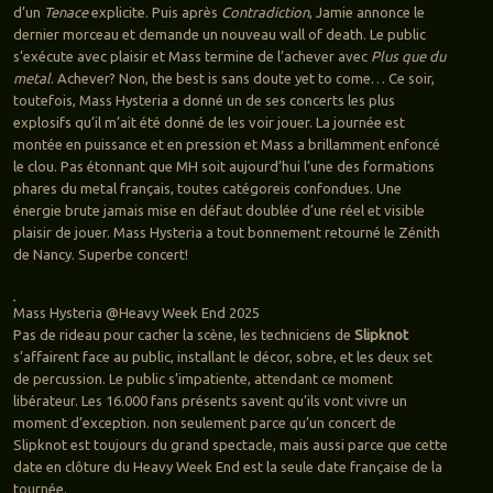
d’un
Tenace
explicite. Puis après
Contradiction
, Jamie annonce le
dernier morceau et demande un nouveau wall of death. Le public
s’exécute avec plaisir et Mass termine de l’achever avec
Plus que du
metal
. Achever? Non, the best is sans doute yet to come… Ce soir,
toutefois, Mass Hysteria a donné un de ses concerts les plus
explosifs qu’il m’ait été donné de les voir jouer. La journée est
montée en puissance et en pression et Mass a brillamment enfoncé
le clou. Pas étonnant que MH soit aujourd’hui l’une des formations
phares du metal français, toutes catégoreis confondues. Une
énergie brute jamais mise en défaut doublée d’une réel et visible
plaisir de jouer. Mass Hysteria a tout bonnement retourné le Zénith
de Nancy. Superbe concert!
Mass Hysteria @Heavy Week End 2025
Pas de rideau pour cacher la scène, les techniciens de
Slipknot
s’affairent face au public, installant le décor, sobre, et les deux set
de percussion. Le public s’impatiente, attendant ce moment
libérateur. Les 16.000 fans présents savent qu’ils vont vivre un
moment d’exception. non seulement parce qu’un concert de
Slipknot est toujours du grand spectacle, mais aussi parce que cette
date en clôture du Heavy Week End est la seule date française de la
tournée.