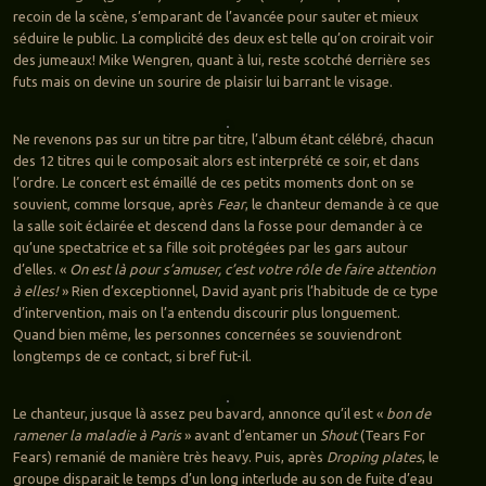
recoin de la scène, s’emparant de l’avancée pour sauter et mieux
séduire le public. La complicité des deux est telle qu’on croirait voir
des jumeaux! Mike Wengren, quant à lui, reste scotché derrière ses
futs mais on devine un sourire de plaisir lui barrant le visage.
Ne revenons pas sur un titre par titre, l’album étant célébré, chacun
des 12 titres qui le composait alors est interprété ce soir, et dans
l’ordre. Le concert est émaillé de ces petits moments dont on se
souvient, comme lorsque, après
Fear
, le chanteur demande à ce que
la salle soit éclairée et descend dans la fosse pour demander à ce
qu’une spectatrice et sa fille soit protégées par les gars autour
d’elles. «
On est là pour s’amuser, c’est votre rôle de faire attention
à elles!
» Rien d’exceptionnel, David ayant pris l’habitude de ce type
d’intervention, mais on l’a entendu discourir plus longuement.
Quand bien même, les personnes concernées se souviendront
longtemps de ce contact, si bref fut-il.
Le chanteur, jusque là assez peu bavard, annonce qu’il est «
bon de
ramener la maladie à Paris
» avant d’entamer un
Shout
(Tears For
Fears) remanié de manière très heavy. Puis, après
Droping plates
, le
groupe disparait le temps d’un long interlude au son de fuite d’eau