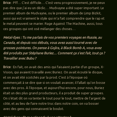
Brice
: Pff… C’est difficile… C’est venu progressivement, je ne peux
pas dire que j’ai eu un déclic… Mudvayne a été super important. Le
premier album de Mudvayne, ou le premier album de Limp Bizkit,
aussi qui est vraiment le style qui m’a fait comprendre que le rap et
le metal peuvent se marier. Rage Against The Machine, aussi, tous
ces groupes qui ont osé mélanger des choses…
Metal-Eyes : Tu me parlais de vos premiers voyages en Russie, au
Canada, et depuis vos débuts, vous avez aussi tourné avec de
grosses pointures. On pense à Gojira, à Black Bomb A, vous avez
été produits par Stéphane Buriez… Comment ça s’est fait, tout ça ?
Travailler avec Bubu ?
Brice
: En fait, on avait des amis qui faisaient partie d’un groupe, X-
Vision, qui avaient travaillé avec Buriez. On avait écouté le disque,
et on avait été scotchés par la prod. C’est à l’époque où
commençait à se dire que si on voulait avancer, il fallait qu’on bosse
avec des pros. À l’époque, et aujourd’hui encore, pour nous, Buriez
était un des plus grand producteurs, il a produit de super groupes.
On s’était dit on va tenter le tout pour le tout, mettre de l’argent de
côté, et au lieu de faire notre truc dans notre coin, on va bosser
avec des gens qui connaissent le boulot.