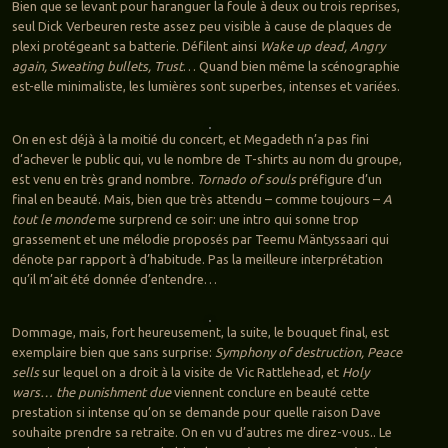
Bien que se levant pour haranguer la foule à deux ou trois reprises,
seul Dick Verbeuren reste assez peu visible à cause de plaques de
plexi protégeant sa batterie. Défilent ainsi
Wake up dead, Angry
again, Sweating bullets, Trust
… Quand bien même la scénographie
est-elle minimaliste, les lumières sont superbes, intenses et variées.
On en est déjà à la moitié du concert, et Megadeth n’a pas fini
d’achever le public qui, vu le nombre de T-shirts au nom du groupe,
est venu en très grand nombre.
Tornado of souls
préfigure d’un
final en beauté. Mais, bien que très attendu – comme toujours –
A
tout le monde
me surprend ce soir: une intro qui sonne trop
grassement et une mélodie proposés par Teemu Mäntyssaari qui
dénote par rapport à d’habitude. Pas la meilleure interprétation
qu’il m’ait été donnée d’entendre…
Dommage, mais, fort heureusement, la suite, le bouquet final, est
exemplaire bien que sans surprise:
Symphony of destruction, Peace
sells
sur lequel on a droit à la visite de Vic Rattlehead, et
Holy
wars… the punishment due
viennent conclure en beauté cette
prestation si intense qu’on se demande pour quelle raison Dave
souhaite prendre sa retraite. On en vu d’autres me direz-vous.. Le