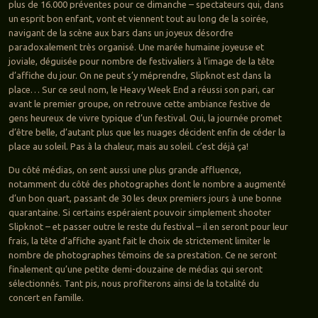
plus de 16.000 préventes pour ce dimanche – spectateurs qui, dans
un esprit bon enfant, vont et viennent tout au long de la soirée,
navigant de la scène aux bars dans un joyeux désordre
paradoxalement très organisé. Une marée humaine joyeuse et
joviale, déguisée pour nombre de festivaliers à l’image de la tête
d’affiche du jour. On ne peut s’y méprendre, Slipknot est dans la
place… Sur ce seul nom, le Heavy Week End a réussi son pari, car
avant le premier groupe, on retrouve cette ambiance festive de
gens heureux de vivre typique d’un festival. Oui, la journée promet
d’être belle, d’autant plus que les nuages décident enfin de céder la
place au soleil. Pas à la chaleur, mais au soleil. c’est déjà ça!
Du côté médias, on sent aussi une plus grande affluence,
notamment du côté des photographes dont le nombre a augmenté
d’un bon quart, passant de 30 les deux premiers jours à une bonne
quarantaine. Si certains espéraient pouvoir simplement shooter
Slipknot – et passer outre le reste du festival – il en seront pour leur
frais, la tête d’affiche ayant fait le choix de strictement limiter le
nombre de photographes témoins de sa prestation. Ce ne seront
finalement qu’une petite demi-douzaine de médias qui seront
sélectionnés. Tant pis, nous profiterons ainsi de la totalité du
concert en famille.