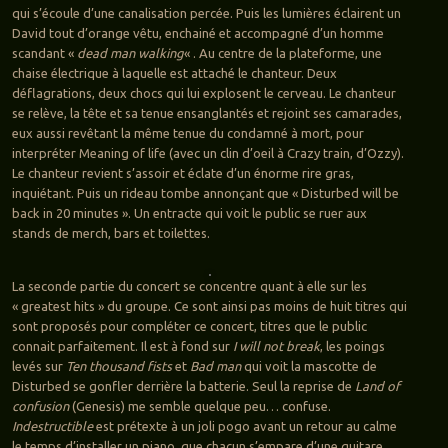
qui s’écoule d’une canalisation percée. Puis les lumières éclairent un
David tout d’orange vêtu, enchainé et accompagné d’un homme
scandant «
dead man walking
« . Au centre de la plateforme, une
chaise électrique à laquelle est attaché le chanteur. Deux
déflagrations, deux chocs qui lui explosent le cerveau. Le chanteur
se relève, la tête et sa tenue ensanglantés et rejoint ses camarades,
eux aussi revêtant la même tenue du condamné à mort, pour
interpréter Meaning of life (avec un clin d’oeil à Crazy train, d’Ozzy).
Le chanteur revient s’assoir et éclate d’un énorme rire gras,
inquiétant. Puis un rideau tombe annonçant que « Disturbed will be
back in 20 minutes ». Un entracte qui voit le public se ruer aux
stands de merch, bars et toilettes.
La seconde partie du concert se concentre quant à elle sur les
« greatest hits » du groupe. Ce sont ainsi pas moins de huit titres qui
sont proposés pour compléter ce concert, titres que le public
connait parfaitement. Il est à fond sur
I will not break
, les poings
levés sur
Ten thousand fists
et
Bad man
qui voit la mascotte de
Disturbed se gonfler derrière la batterie. Seul la reprise de
Land of
confusion
(Genesis) me semble quelque peu… confuse.
Indestructible
est prétexte à un joli pogo avant un retour au calme
le temps d’installer un piano, que chacun s’empare d’une guitare