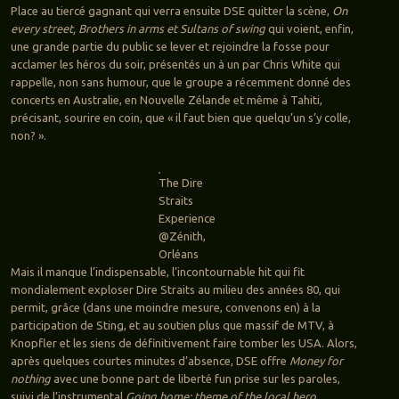
Place au tiercé gagnant qui verra ensuite DSE quitter la scène,
On
every street, Brothers in arms et Sultans of swing
qui voient, enfin,
une grande partie du public se lever et rejoindre la fosse pour
acclamer les héros du soir, présentés un à un par Chris White qui
rappelle, non sans humour, que le groupe a récemment donné des
concerts en Australie, en Nouvelle Zélande et même à Tahiti,
précisant, sourire en coin, que « il faut bien que quelqu’un s’y colle,
non? ».
The Dire
Straits
Experience
@Zénith,
Orléans
Mais il manque l’indispensable, l’incontournable hit qui fit
mondialement exploser Dire Straits au milieu des années 80, qui
permit, grâce (dans une moindre mesure, convenons en) à la
participation de Sting, et au soutien plus que massif de MTV, à
Knopfler et les siens de définitivement faire tomber les USA. Alors,
après quelques courtes minutes d’absence, DSE offre
Money for
nothing
avec une bonne part de liberté fun prise sur les paroles,
suivi de l’instrumental
Going home: theme of the local hero
.