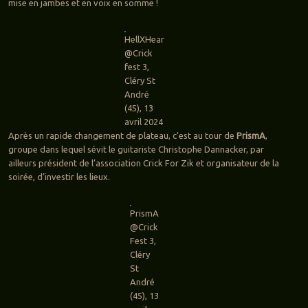
mise en jambes et en voix en somme !
HellXHear
@Crick
fest 3,
Cléry St
André
(45), 13
avril 2024
Après un rapide changement de plateau, c’est au tour de
PrismA
,
groupe dans lequel sévit le guitariste Christophe Dannacker, par
ailleurs président de l’association Crick For Zik et organisateur de la
soirée, d’investir les lieux.
PrismA
@Crick
Fest 3,
Cléry
St
André
(45), 13