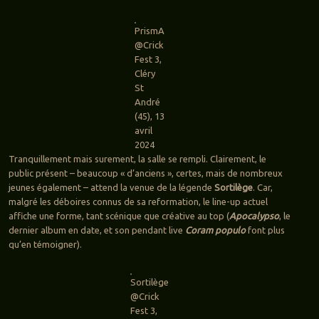
PrismA
@Crick
Fest 3,
Cléry
St
André
(45), 13
avril
2024
Tranquillement mais surement, la salle se rempli. Clairement, le
public présent – beaucoup « d’anciens », certes, mais de nombreux
jeunes également – attend la venue de la légende
Sortilège
. Car,
malgré les déboires connus de sa reformation, le line-up actuel
affiche une forme, tant scénique que créative au top (
Apocalypso
, le
dernier album en date, et son pendant live
Coram populo
font plus
qu’en témoigner).
Sortilège
@Crick
Fest 3,