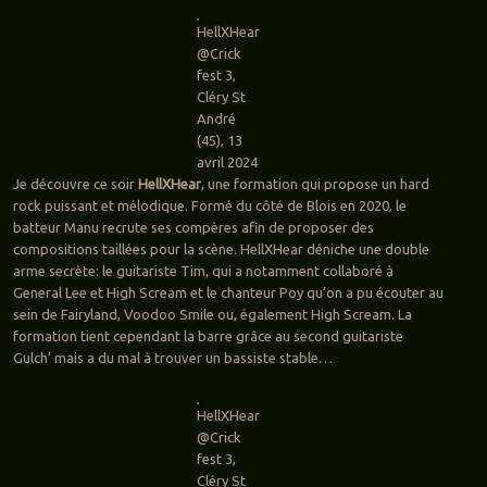
HellXHear
@Crick
fest 3,
Cléry St
André
(45), 13
avril 2024
Je découvre ce soir
HellXHear
, une formation qui propose un hard
rock puissant et mélodique. Formé du côté de Blois en 2020, le
batteur Manu recrute ses compères afin de proposer des
compositions taillées pour la scène. HellXHear déniche une double
arme secrète: le guitariste Tim, qui a notamment collaboré à
General Lee et High Scream et le chanteur Poy qu’on a pu écouter au
sein de Fairyland, Voodoo Smile ou, également High Scream. La
formation tient cependant la barre grâce au second guitariste
Gulch’ mais a du mal à trouver un bassiste stable…
HellXHear
@Crick
fest 3,
Cléry St