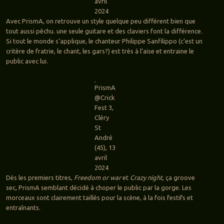
avril
2024
Avec PrismA, on retrouve un style quelque peu différent bien que
tout aussi pêchu. une seule guitare et des claviers font la différence.
Si tout le monde s’applique, le chanteur Philippe Sanfilippo (c’est un
critère de fratrie, le chant, les gars?) est très à l’aise et entraine le
public avec lui.
PrismA
@Crick
Fest 3,
Cléry
St
André
(45), 13
avril
2024
Dès les premiers titres,
Freedom or war
et
Crazy night
, ça groove
sec, PrismA semblant décidé à choper le public par la gorge. Les
morceaux sont clairement taillés pour la scène, à la fois festifs et
entraînants.