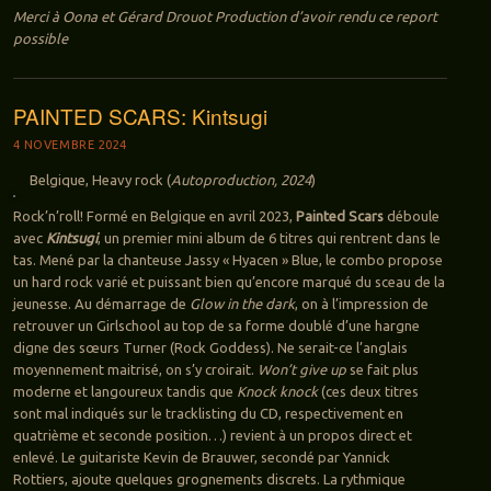
Merci à Oona et Gérard Drouot Production d’avoir rendu ce report
possible
PAINTED SCARS: Kintsugi
4 NOVEMBRE 2024
Belgique, Heavy rock (
Autoproduction, 2024
)
Rock’n’roll! Formé en Belgique en avril 2023,
Painted Scars
déboule
avec
Kintsugi
, un premier mini album de 6 titres qui rentrent dans le
tas. Mené par la chanteuse Jassy « Hyacen » Blue, le combo propose
un hard rock varié et puissant bien qu’encore marqué du sceau de la
jeunesse. Au démarrage de
Glow in the dark
, on à l’impression de
retrouver un Girlschool au top de sa forme doublé d’une hargne
digne des sœurs Turner (Rock Goddess). Ne serait-ce l’anglais
moyennement maitrisé, on s’y croirait.
Won’t give up
se fait plus
moderne et langoureux tandis que
Knock knock
(ces deux titres
sont mal indiqués sur le tracklisting du CD, respectivement en
quatrième et seconde position…) revient à un propos direct et
enlevé. Le guitariste Kevin de Brauwer, secondé par Yannick
Rottiers, ajoute quelques grognements discrets. La rythmique