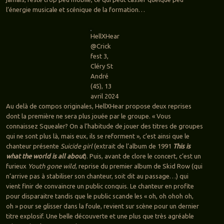
l’énergie musicale et scénique de la formation…
HellXHear
@Crick
fest 3,
Cléry St
André
(45), 13
avril 2024
Au delà de compos originales, HellXHear propose deux reprises
dont la première ne sera plus jouée par le groupe. « Vous
connaissez Squealer? On a l’habitude de jouer des titres de groupes
qui ne sont plus là, mais eux, ils se reforment », c’est ainsi que le
chanteur présente
Suicide girl
(extrait de l’album de 1991
This is
what the world is all about
). Puis, avant de clore le concert, c’est un
furieux
Youth gone wild
, reprise du premier album de Skid Row (qui
n’arrive pas à stabiliser son chanteur, soit dit au passage…) qui
vient finir de convaincre un public conquis. Le chanteur en profite
pour disparaitre tandis que le public scande les « oh, oh ohoh oh,
oh » pour se glisser dans la foule, revient sur scène pour un dernier
titre explosif. Une belle découverte et une plus que très agréable