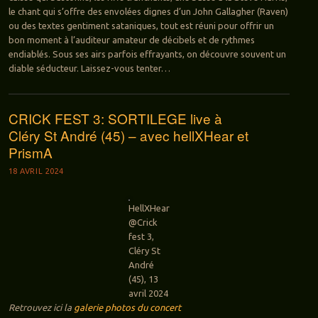
le chant qui s’offre des envolées dignes d’un John Gallagher (Raven)
ou des textes gentiment sataniques, tout est réuni pour offrir un
bon moment à l’auditeur amateur de décibels et de rythmes
endiablés. Sous ses airs parfois effrayants, on découvre souvent un
diable séducteur. Laissez-vous tenter…
CRICK FEST 3: SORTILEGE live à
Cléry St André (45) – avec hellXHear et
PrismA
18 AVRIL 2024
HellXHear
@Crick
fest 3,
Cléry St
André
(45), 13
avril 2024
Retrouvez ici la
galerie photos du concert