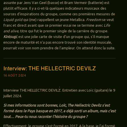
assurée par Jens Van Geel (basse) et Bram Vermeir (batterie) est
plutôt efficace. Il y a ci-et-là quelques indicateurs musicaux des
sources d’inspirations du groupe, comme ces premières mesures de
Liquid gold
qui (me) rappellent un jeune Metallica.
Freedom
se veut
franc et direct avant que ce premier essai ne se termine avec
Life
and alive
, titre qui fut le premier single de la carrière du groupe.
Kintsugi
, est une jolie carte de visite d’un groupe qui, s’il manque
encore de maturité et n’a pas encore trouvé son identité musicale,
pourrait voir son nom prendre de l’ampleur. On attend donc la suite.
Interview: THE HELLECTRIC DEVILZ
16 AOÛT 2024
Interview THE HELLECTRIC DEVILZ. Entretien avec Loïc (guitare) le 9
juillet 2024.
Si mes informations sont bonnes, Loïc, The Hellectric Devilz s’est
formé dans le Pays basque en 2017, a déjà sorti un album, mais c’est
tout… Peux-tu nous raconter l’histoire du groupe ?
Effectivement, le groupe s’est formé en 2017. A la base, je l’ai formé