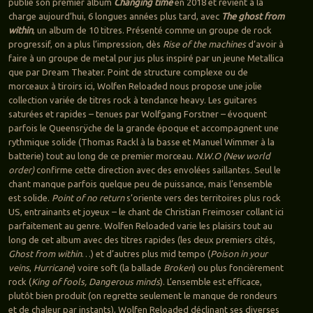
publie son premier album
Changing time
en 2018 et revient à la
charge aujourd’hui, 6 longues années plus tard, avec
The ghost from
within
, un album de 10 titres. Présenté comme un groupe de rock
progressif, on a plus l’impression, dès
Rise of the machines
d’avoir à
faire à un groupe de metal pur jus plus inspiré par un jeune Metallica
que par Dream Theater. Point de structure complexe ou de
morceaux à tiroirs ici, Wolfen Reloaded nous propose une jolie
collection variée de titres rock à tendance heavy. Les guitares
saturées et rapides – tenues par Wolfgang Forstner – évoquent
parfois le Queensrÿche de la grande époque et accompagnent une
rythmique solide (Thomas Rackl à la basse et Manuel Wimmer à la
batterie) tout au long de ce premier morceau.
N.W.O (New world
order)
confirme cette direction avec des envolées saillantes. Seul le
chant manque parfois quelque peu de puissance, mais l’ensemble
est solide.
Point of no return
s’oriente vers des territoires plus rock
US, entrainants et joyeux – le chant de Christian Freimoser collant ici
parfaitement au genre. Wolfen Reloaded varie les plaisirs tout au
long de cet album avec des titres rapides (les deux premiers cités,
Ghost from within
…) et d’autres plus mid tempo (
Poison in your
veins
,
Hurricane
) voire soft (la ballade
Broken
) ou plus foncièrement
rock (
King of fools, Dangerous minds
). L’ensemble est efficace,
plutôt bien produit (on regrette seulement le manque de rondeurs
et de chaleur par instants), Wolfen Reloaded déclinant ses diverses