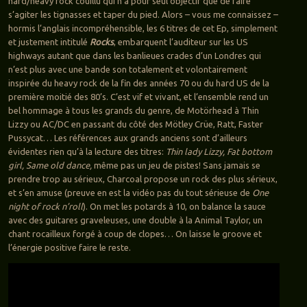
hard/heavy rock couillu qui n’a pour seul objectif que de faire
s’agiter les tignasses et taper du pied. Alors – vous me connaissez –
hormis l’anglais incompréhensible, les 6 titres de cet Ep, simplement
et justement intitulé
Rocks
, embarquent l’auditeur sur les US
highways autant que dans les banlieues crades d’un Londres qui
n’est plus avec une bande son totalement et volontairement
inspirée du heavy rock de la fin des années 70 ou du hard US de la
première moitié des 80’s. C’est vif et vivant, et l’ensemble rend un
bel hommage à tous les grands du genre, de Motörhead à Thin
Lizzy ou AC/DC en passant du côté des Mötley Crüe, Ratt, Faster
Pussycat… Les références aux grands anciens sont d’ailleurs
évidentes rien qu’à la lecture des titres:
Thin lady Lizzy, Fat bottom
girl, Same old dance,
même pas un jeu de pistes! Sans jamais se
prendre trop au sérieux, Charcoal propose un rock des plus sérieux,
et s’en amuse (preuve en est la vidéo pas du tout sérieuse de
One
night of rock n’roll
). On met les potards à 10, on balance la sauce
avec des guitares graveleuses, une double à la Animal Taylor, un
chant rocailleux forgé à coup de clopes… On laisse le groove et
l’énergie positive faire le reste.