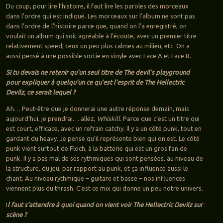
Du coup, pour lire l’histoire, il faut lire les paroles des morceaux
dans l’ordre qui est indiqué. Les morceaux sur l’album ne sont pas
dans l’ordre de l’histoire parce que, quand on l’a enregistré, on
voulait un album qui soit agréable à l’écoute, avec un premier titre
relativement speed, ceux un peu plus calmes au milieu, etc. On a
aussi pensé à une possible sortie en vinyle avec Face A et Face B.
Si tu devais ne retenir qu’un seul titre de The devil’s playground
pour expliquer à quelqu’un ce qu’est l’esprit de The Hellectric
Devilz, ce serait lequel ?
Ah… Peut-être que je donnerai une autre réponse demain, mais
aujourd’hui, je prendrai… allez,
Whiskill
. Parce que c’est un titre qui
est court, efficace, avec un refrain catchy. Il y a un côté punk, tout en
gardant du heavy. Je pense qu’il représente bien qui on est. Le côté
punk vient surtout de Floch, à la batterie qui est un gros fan de
punk. Il y a pas mal de ses rythmiques qui sont pensées, au niveau de
la structure, du jeu, par rapport au punk, et ça influence aussi le
chant. Au niveau rythmique – guitare et basse – nos influences
viennent plus du thrash. C’est ce mix qui donne un peu notre univers.
I
l faut s’attendre à quoi quand on vient voir The Hellectric Devilz sur
scène ?