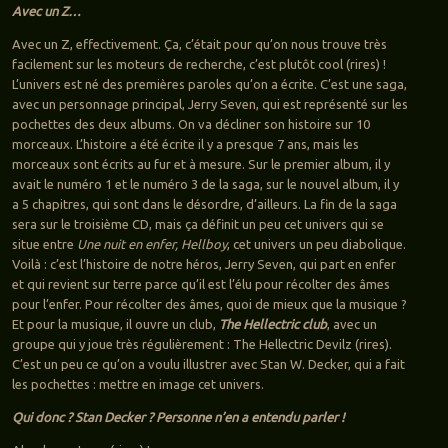
Avec un Z…
Avec un Z, effectivement. Ça, c’était pour qu’on nous trouve très
facilement sur les moteurs de recherche, c’est plutôt cool (rires) !
L’univers est né des premières paroles qu’on a écrite. C’est une saga,
avec un personnage principal, Jerry Seven, qui est représenté sur les
pochettes des deux albums. On va décliner son histoire sur 10
morceaux. L’histoire a été écrite il y a presque 7 ans, mais les
morceaux sont écrits au fur et à mesure. Sur le premier album, il y
avait le numéro 1 et le numéro 3 de la saga, sur le nouvel album, il y
a 5 chapitres, qui sont dans le désordre, d’ailleurs. La fin de la saga
sera sur le troisième CD, mais ça définit un peu cet univers qui se
situe entre
Une nuit en enfer, Hellboy
, cet univers un peu diabolique.
Voilà : c’est l’histoire de notre héros, Jerry Seven, qui part en enfer
et qui revient sur terre parce qu’il est l’élu pour récolter des âmes
pour l’enfer. Pour récolter des âmes, quoi de mieux que la musique ?
Et pour la musique, il ouvre un club,
The Hellectric club
, avec un
groupe qui y joue très régulièrement : The Hellectric Devilz (rires).
C’est un peu ce qu’on a voulu illustrer avec Stan W. Decker, qui a fait
les pochettes : mettre en image cet univers.
Qui donc ? Stan Decker ? Personne n’en a entendu parler !