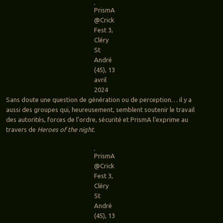
PrismA
@Crick
Fest 3,
Cléry
St
André
(45), 13
avril
2024
Sans doute une question de génération ou de perception… il y a
aussi des groupes qui, heureusement, semblent soutenir le travail
des autorités, forces de l’ordre, sécurité et PrismA l’exprime au
travers de
Heroes of the night
.
PrismA
@Crick
Fest 3,
Cléry
St
André
(45), 13