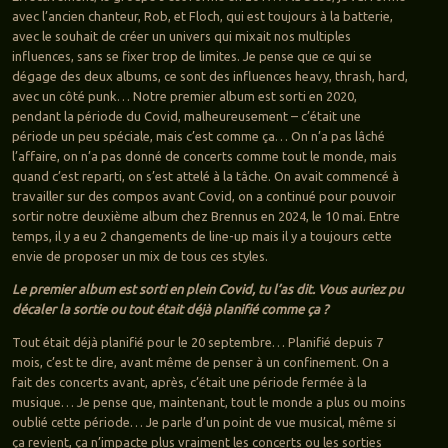
avec l’ancien chanteur, Rob, et Floch, qui est toujours à la batterie,
avec le souhait de créer un univers qui mixait nos multiples
influences, sans se fixer trop de limites. Je pense que ce qui se
dégage des deux albums, ce sont des influences heavy, thrash, hard,
avec un côté punk… Notre premier album est sorti en 2020,
pendant la période du Covid, malheureusement – c’était une
période un peu spéciale, mais c’est comme ça… On n’a pas lâché
l’affaire, on n’a pas donné de concerts comme tout le monde, mais
quand c’est reparti, on s’est attelé à la tâche. On avait commencé à
travailler sur des compos avant Covid, on a continué pour pouvoir
sortir notre deuxième album chez Brennus en 2024, le 10 mai. Entre
temps, il y a eu 2 changements de line-up mais il y a toujours cette
envie de proposer un mix de tous ces styles.
Le premier album est sorti en plein Covid, tu l’as dit. Vous auriez pu
décaler la sortie ou tout était déjà planifié comme ça ?
Tout était déjà planifié pour le 20 septembre… Planifié depuis 7
mois, c’est te dire, avant même de penser à un confinement. On a
fait des concerts avant, après, c’était une période fermée à la
musique… Je pense que, maintenant, tout le monde a plus ou moins
oublié cette période… Je parle d’un point de vue musical, même si
ça revient, ça n’impacte plus vraiment les concerts ou les sorties