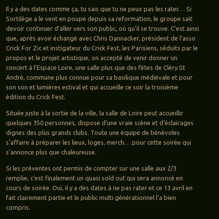
Il y a des dates comme ça, tu sais que tu ne peux pas les rater… Si
Sortilège a le vent en poupe depuis sa reformation, le groupe sait
devoir continuer d’aller vers son public, où qu’il se trouve. C’est ainsi
que, après avoir échangé avec Chris Dannacker, président de l’asso
Crick For Zic et instigateur du Crick Fest, les Parisiens, séduits par le
propos et le projet artistique, on accepté de venir donner un
concert à l’Espace Loire, une salle plus que des fêtes de Cléry St
André, commune plus connue pour sa basilique médiévale et pour
son son et lumières estival et qui accueille ce soir la troisième
édition du Crick Fest.
Située juste à la sortie de la ville, la salle de Loire peut accueillir
quelques 350 personnes, dispose d’une vraie scène et d’éclairages
dignes des plus grands clubs. Toute une équipe de bénévoles
s’affaire à préparer les lieux, loges, merch… pour cette soirée qui
s’annonce plus que chaleureuse.
Si les préventes ont permis de compter sur une salle aux 2/3
remplie, c’est finalement un quasi sold out qui sera annoncé en
cours de soirée. Oui, il y a des dates à ne pas rater et ce 13 avril en
fait clairement partie et le public multi générationnel l’a bien
compris.