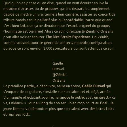
Quoiqu’on en pense ou en dise, quand on veut écouter en live la
musique d’artistes ou de groupes qui ont disparu ou simplement
décidé de mettre un vrai terme à leur carrière, assister au concert de
tribute bands est un palliatif plus qu’appréciable. Parce que quand
c’est bien fait, que ça ne dénature pas l’esprit originel du groupe,
l’hommage est bien réel. Alors ce soir, direction le Zénith d’Orléans
pour aller voir et écouter
The Dire Straits Experience
. Un Zénith,
comme souvent pour ce genre de concert, en petite configuration
puisque ce sont environ 2.000 spectateurs qui sont attendus ce soir.
Gaëlle
Buswel
@Zénith
Orléans
En première partie, je découvre, seule en scène,
Gaëlle Buswel
qui
s’empare de sa guitare, s’installe sur son tabouret et, déjà, armée
d’un simple et éclatant sourire, harangue le public avec un direct « ça
va, Orléans? » Tout au long de son set – bien trop court au final – la
jeune femme va démontrer plus que son talent avec des titres folks
et reprises rock.