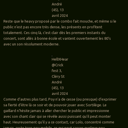
André
(45), 13
avril 2024
Reste que le heavy proposé par le combo fait mouche, et même si le
public n’est pas encore très dense, les présents en profitent
totalement. Ces cinq là, c’est clair dès les premiers instants du
concert, sont allés à bonne école et vantent ouvertement les 80’s
avec un son résolument moderne.
HellXHear
@Crick
fest 3,
Cléry St
André
(45), 13
avril 2024
Comme d’autres plus tard, Poy n’a de cesse (ou presque) d’exprimer
sa fierté d’être là ce soir et de pouvoir jouer avec Sortilège. Le
gaillard n’hésite jamais à aller chercher le public et impressionne
avec son chant clair qui se révèle aussi puissant qu’il peut monter
haut. Heureusement qu’il y a ce contact, car Lolo, concentré comme
jamais, reste trop peu mobile, ce qui peut casser quelque peu