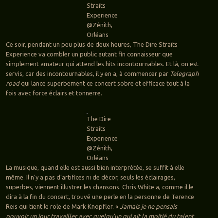
Straits
Experience
@Zénith,
Orléans
Ce soir, pendant un peu plus de deux heures, The Dire Straits
Experience va combler un public autant fin connaisseur que
simplement amateur qui attend les hits incontournables. Et là, on est
servis, car des incontournables, il y en a, à commencer par
Telegraph
road
qui lance superbement ce concert sobre et efficace tout à la
fois avec force éclairs et tonnerre.
The Dire
Straits
Experience
@Zénith,
Orléans
La musique, quand elle est aussi bien interprétée, se suffit à elle
même. Il n’y a pas d’artifices ni de décor, seuls les éclairages,
superbes, viennent illustrer les chansons. Chris White a, comme il le
dira à la fin du concert, trouvé une perle en la personne de Terence
Reis qui tient le role de Mark Knopfler. «
Jamais je ne pensais
pouvoir un jour travailler avec quelqu’un qui ait la moitié du talent