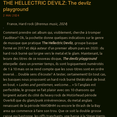
THE HELLECTRIC DEVILZ: The devilz
playground
2 MAI 2024
France, Hard rock (
Brennus music, 2024
)
Comment prendre cet album qui, visiblement, cherche à tromper
l’auditeur? Ok, la pochette donne quelques indications sur le genre
de musique que pratique
The Hellectric Devilz
, groupe basque
formé en 2017 et déjà auteur d’un premier album paru en 2020 : du
hard rock burné qui lorgne vers le metal et le glam. Maintenant, la
lecure des titres de ce nouveau disque,
The devilz playground
interpelle: dans un premier temps, ils sont logiquement numérotés
de 1 à 10 mais on se rend compte que les sous-titres sont en ordre
inversé… Double sens d’écoute? A tester, certainement! En tout cas,
les basques nous proposent un hard rock burné théâtralisé de bout
en bout. «
Ladies and gentlemen, welcome…
» Si l’anglais est
perfectible, le groupe se fait plaisir avec ces 10 chansons qui
lorgnent autant du côté du heavy rock de Motörhead période
Overkill que du glam/punk irrévérencieux, du metal anglais
renaissant de la période NWOBHM ou encore le thrash de la Bay
area qui commence à faire son trou. Que ce soit la double grosse
caisse qui bastonne, les riffs tranchants, une basse à la Steve Harris,