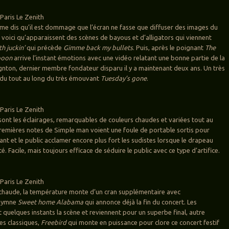
Paris Le Zenith
e dis qu’il est dommage que l’écran ne fasse que diffuser des images du
 voici qu’apparaissent des scènes de bayous et d’alligators qui viennent
h juckin’
qui précède
Gimme back my bullets
. Puis, après le poignant
The
poon
arrive l’instant émotions avec une vidéo relatant une bonne partie de la
gnton, dernier membre fondateur disparu il y a maintenant deux ans. Un très
u tout au long du très émouvant
Tuesday’s gone
.
Paris Le Zenith
sont les éclairages, remarquables de couleurs chaudes et variées tout au
premières notes de Simple man voient une foule de portable sortis pour
tant et le public acclamer encore plus fort les sudistes lorsque le drapeau
té. Facile, mais toujours efficace de séduire le public avec ce type d’artifice.
Paris Le Zenith
 chaude, la température monte d’un cran supplémentaire avec
 hymne
Sweet home Alabama
qui annonce déjà la fin du concert. Les
t quelques instants la scène et reviennent pour un superbe final, autre
les classiques,
Freebird
qui monte en puissance pour clore ce concert festif