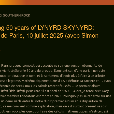
G:
SOUTHERN ROCK
ing 50 years of LYNYRD SKYNYRD:
 de Paris, 10 juillet 2025 (avec Simon
5
e Paris presque complet qui accueille ce soir une version étonnante de
 vient célébrer le 50 ans du groupe. Etonnant car, d’une part, il ne reste
upe original que le nom, et le sentiment d’avoir plus à faire à un tribute
assez légitime. Mathématiquement, aussi: LS a débuté sa carrière en… 1964!
 décennie de break mais les calculs restent faussés… Le premier album
‘nérd ‘skin-‘nérd
)
, peut-être? Il est sorti en 1973… Alors, je tente ceci: Gary
rnier membre fondateur, est mort en 2023. Pourquoi pas se rabattre sur une
un demi siècle entre la sortie dudit premier album et la disparition de
, ça me convient comme explication, mais on est surtout présent ce soir
southern rock plus que pour faire des calculs mathématiques, n’est-ce pas?