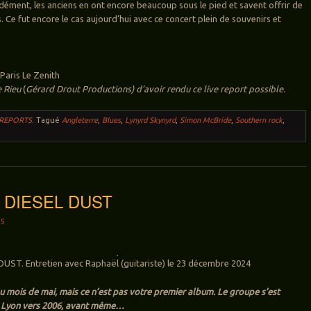
cidément, les anciens en ont encore beaucoup sous le pied et savent offrir de
s. Ce fut encore le cas aujourd’hui avec ce concert plein de souvenirs et
Paris Le Zenith
 Rieu
(
Gérard Drout Productions) d’avoir rendu ce live report possible.
 REPORTS
.
Tagué
Angleterre
,
Blues
,
Lynyrd Skynyrd
,
Simon McBride
,
Southern rock
,
w: DIESEL DUST
25
DUST. Entretien avec Raphaël (guitariste) le 23 décembre 2024
au mois de mai, mais ce n’est pas votre premier album. Le groupe s’est
 Lyon vers 2006, avant même…