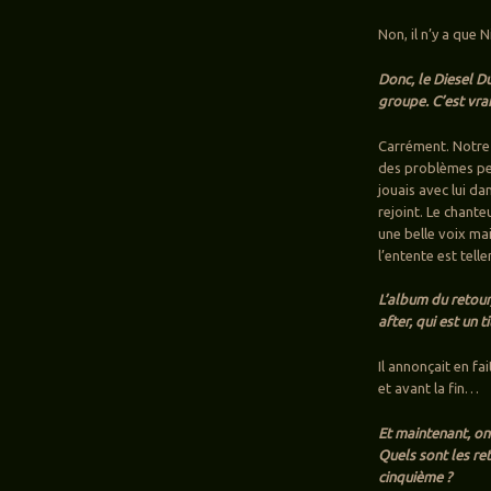
Non, il n’y a que N
Donc, le Diesel Du
groupe. C’est vr
Carrément. Notre 
des problèmes per
jouais avec lui da
rejoint. Le chante
une belle voix mai
l’entente est tell
L’album du retour
after, qui est un 
Il annonçait en f
et avant la fin…
Et maintenant, on 
Quels sont les re
cinquième ?