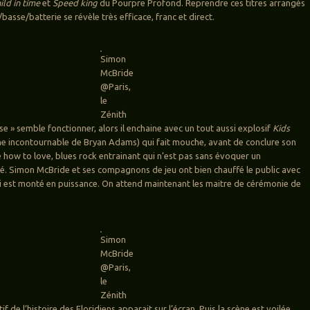
ild in time
et
Speed king
du Pourpre Profond. Reprendre ces titres arrangés
/basse/batterie se révèle très efficace, franc et direct.
Simon
McBride
@Paris,
le
Zénith
se » semble fonctionner, alors il enchaine avec un tout aussi explosif
Kids
e incontournable de Bryan Adams) qui fait mouche, avant de conclure son
how to love, blues rock entrainant qui n’est pas sans évoquer un
. Simon McBride et ses compagnons de jeu ont bien chauffé le public avec
ui est monté en puissance. On attend maintenant les maitre de cérémonie de
Simon
McBride
@Paris,
le
Zénith
if de l’histoire des Floridiens apparait sur l’écran. Puis la scène est voilée