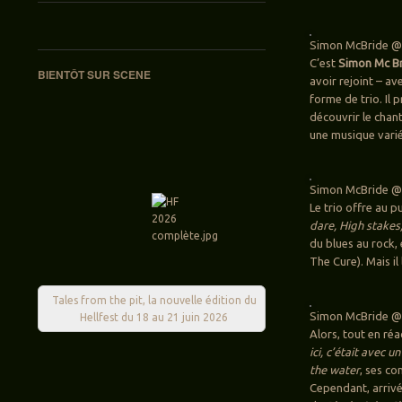
Simon McBride @P
C’est
Simon Mc B
BIENTÔT SUR SCENE
avoir rejoint – a
forme de trio. Il 
découvrir le chan
une musique vari
Simon McBride @P
Le trio offre au p
dare, High stakes,
du blues au rock, 
The Cure). Mais il
Tales from the pit, la nouvelle édition du
Simon McBride @P
Hellfest du 18 au 21 juin 2026
Alors, tout en ré
ici, c’était avec u
the water
, ses co
Cependant, arrivé