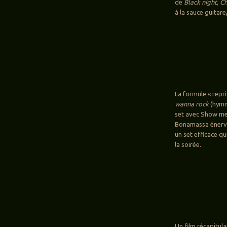
de
Black night, Ch
à la sauce guitare
La formule « repri
wanna rock
(hymn
set avec Show me 
Bonamassa énervé
un set efficace q
la soirée.
Un film récapitulat