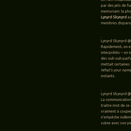
par des jets de f
memoriam: la phot
Lynyrd Skynyrd
ac
membres disparu
Lynyrd Skynyrd @
Rapidement, on en
interprétés – on 
des ouh ouh parfo
mettait certaines 
What’s your nam
instants.
Lynyrd Skynyrd @
La communication 
traitre mot de ce
vraiment à couper 
n’empêche nullemen
scène avec son p