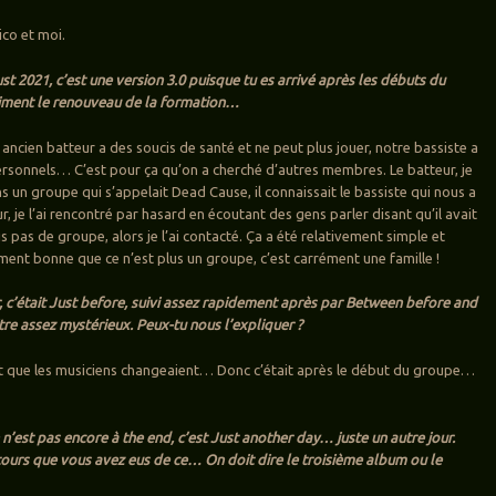
ico et moi.
st 2021, c’est une version 3.0 puisque tu es arrivé après les débuts du
aiment le renouveau de la formation…
ancien batteur a des soucis de santé et ne peut plus jouer, notre bassiste a
sonnels… C’est pour ça qu’on a cherché d’autres membres. Le batteur, je
ns un groupe qui s’appelait Dead Cause, il connaissait le bassiste qui nous a
ur, je l’ai rencontré par hasard en écoutant des gens parler disant qu’il avait
s pas de groupe, alors je l’ai contacté. Ça a été relativement simple et
ement bonne que ce n’est plus un groupe, c’est carrément une famille !
, c’était Just before, suivi assez rapidement après par Between before and
titre assez mystérieux. Peux-tu nous l’expliquer ?
ait que les musiciens changeaient… Donc c’était après le début du groupe…
n’est pas encore à the end, c’est Just another day… juste un autre jour.
tours que vous avez eus de ce… On doit dire le troisième album ou le