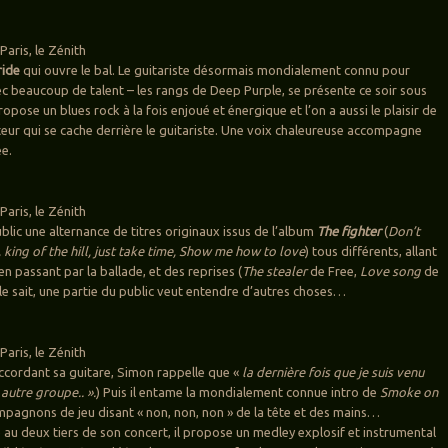
aris, le Zénith
ride
qui ouvre le bal. Le guitariste désormais mondialement connu pour
vec beaucoup de talent – les rangs de Deep Purple, se présente ce soir sous
propose un blues rock à la fois enjoué et énergique et l’on a aussi le plaisir de
teur qui se cache derrière le guitariste. Une voix chaleureuse accompagne
ée.
aris, le Zénith
ublic une alternance de titres originaux issus de l’album
The fighter
(
Don’t
 king of the hill, just take time, Show me how to love
) tous différents, allant
en passant par la ballade, et des reprises (
The stealer
de Free,
Love song
de
 le sait, une partie du public veut entendre d’autres choses…
aris, le Zénith
accordant sa guitare, Simon rappelle que «
la dernière fois que je suis venu
n autre groupe.. ».
) Puis il entame la mondialement connue intro de
Smoke on
mpagnons de jeu disant « non, non, non » de la tête et des mains…
 au deux tiers de son concert, il propose un medley explosif et instrumental