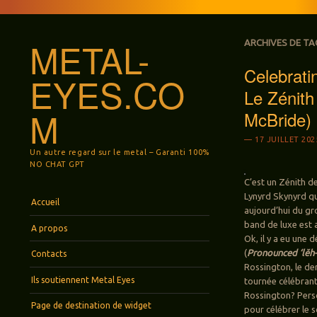
METAL-
ARCHIVES DE TA
Celebrat
EYES.CO
Le Zénith
M
McBride)
17 JUILLET 202
Un autre regard sur le metal – Garanti 100%
NO CHAT GPT
C’est un Zénith d
Lynyrd Skynyrd qui
Menu
Aller au contenu principal
Accueil
aujourd’hui du gro
band de luxe est 
A propos
Ok, il y a eu une
(
Pronounced ‘lĕh-
Contacts
Rossington, le de
Ils soutiennent Metal Eyes
tournée célébrant 
Rossington? Perso
Page de destination de widget
pour célébrer le 