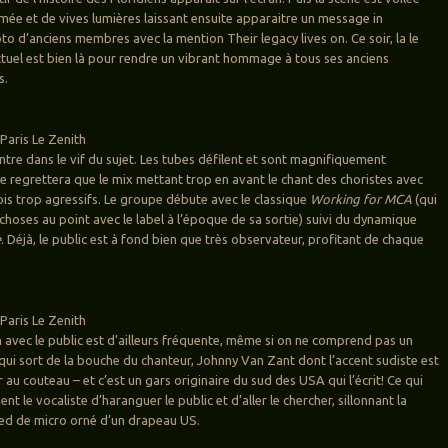
umée et de vives lumières laissant ensuite apparaitre un message in
o d’anciens membres avec la mention Their legacy lives on. Ce soir, la le
tuel est bien là pour rendre un vibrant hommage à tous ses anciens
s.
Paris Le Zenith
tre dans le vif du sujet. Les tubes défilent et sont magnifiquement
ne regrettera que le mix mettant trop en avant le chant des choristes avec
is trop agressifs. Le groupe débute avec le classique
Working for MCA
(qui
choses au point avec le label à l’époque de sa sortie) suivi du dynamique
e
. Déjà, le public est à fond bien que très observateur, profitant de chaque
Paris Le Zenith
avec le public est d’ailleurs fréquente, même si on ne comprend pas un
 qui sort de la bouche du chanteur, Johnny Van Zant dont l’accent sudiste est
au couteau – et c’est un gars originaire du sud des USA qui l’écrit! Ce qui
t le vocaliste d’haranguer le public et d’aller le chercher, sillonnant la
ied de micro orné d’un drapeau US.