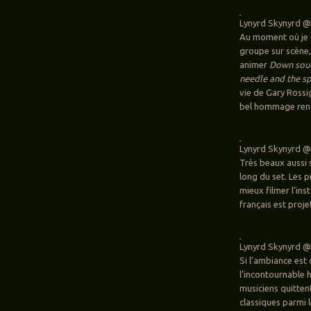
Lynyrd Skynyrd @
Au moment où je m
groupe sur scène,
animer
Down sout
needle and the s
vie de Gary Rossi
bel hommage rend
Lynyrd Skynyrd @
Très beaux aussi 
long du set. Les 
mieux filmer l’ins
français est proje
Lynyrd Skynyrd @
Si l’ambiance est
l’incontournable
musiciens quitten
classiques parmi 