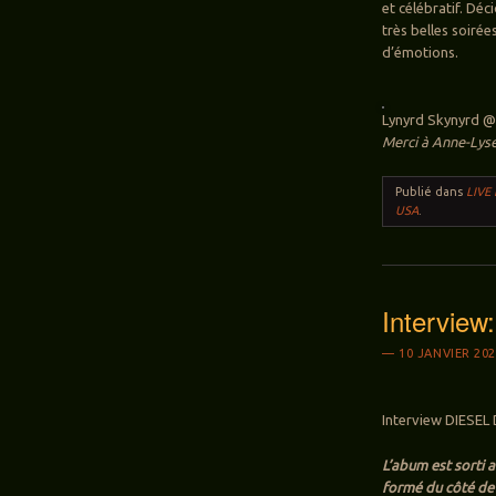
et célébratif. Dé
très belles soirée
d’émotions.
Lynyrd Skynyrd @
Merci à
Anne-Lyse
Publié dans
LIVE
USA
.
Intervie
10 JANVIER 20
Interview DIESEL 
L’abum est sorti 
formé du côté de