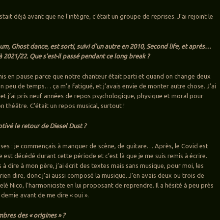
stait déjà avant que ne l’intègre, c’était un groupe de reprises. J’ai rejoint le
um, Ghost dance, est sorti, suivi d’un autre en 2010, Second life, et après…
à 2021/22. Que s’est-il passé pendant ce long break ?
 mis en pause parce que notre chanteur était parti et quand on change deux
en peu de temps… ça m’a fatigué, et j’avais envie de monter autre chose. J’ai
et j’ai pris neuf années de repos psychologique, physique et moral pour
n théâtre. C’était un repos musical, surtout !
tivé le retour de Diesel Dust ?
choses : je commençais à manquer de scène, de guitare… Après, le Covid est
 est décédé durant cette période et c’est là que je me suis remis à écrire.
 à dire à mon père, j’ai écrit des textes mais sans musique, pour moi, les
rien dire, donc j’ai aussi composé la musique. J’en avais deux ou trois de
pelé Nico, l’harmoniciste en lui proposant de reprendre. Il a hésité à peu près
demie avant de me dire « oui ».
mbres des « origines » ?